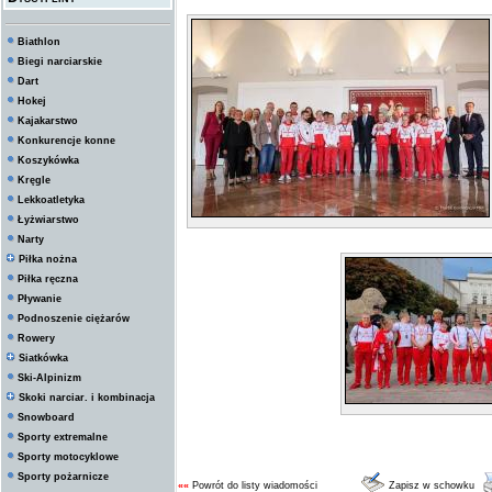
Biathlon
Biegi narciarskie
Dart
Hokej
Kajakarstwo
Konkurencje konne
Koszykówka
Kręgle
Lekkoatletyka
Łyżwiarstwo
Narty
Piłka nożna
Piłka ręczna
Pływanie
Podnoszenie ciężarów
Rowery
Siatkówka
Ski-Alpinizm
Skoki narciar. i kombinacja
Snowboard
Sporty extremalne
Sporty motocyklowe
Sporty pożarnicze
««
Powrót do listy wiadomości
Zapisz w schowku