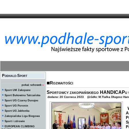
Podhale-Sport
Rozmaitości
pokaż schowek
»
Sport UM Zakopane
Sportowcy zakopiańskiego HANDICAPu u
Sport Bukowina Tatrzańska
dodano: 20 Czerwca 2023 (źródło: M.Tlałka Długosz Han
Sport UG Czarny Dunajec
Sport UG Poronin
W
Sport UG Jabłonka
A
Zakopiańska Liga Biegowa
P
Sport i zdrowie
S
P
EUROPEAN CLIMBING