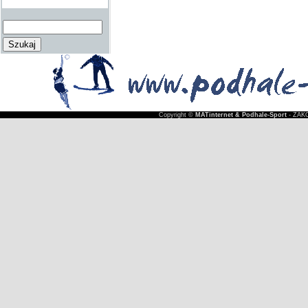
Copyright ©
MATinternet & Podhale-Sport
- ZAKO