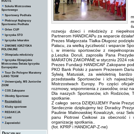
ROUTE
Szkoła Mistrzostwa
Sportowego
P
Sportowcy Podhala
m
Plebiscyt Najlepszy
m
Sportowiec Podhala
ś
Orlen CUP
rozwoju dzieci i młodzieży z niepełno
Igrzyska STO
Partnerom HANDICAPu za wsparcie działań
Prezes Małgorzata Tlałka-Długosz podzię
Igrzyska lekarskie
Pałacu, za wielką życzliwość i wsparcie Sp
ZIMOWE IGRZYSKA
POLONIJNE
i, w imieniu sportowców z niepełnospr
p.Leszka Doruli, zaprosiła Pana Prezy
Olimpiada młodzieży
MARATON ZAKOPANE w styczniu 2024 rok
Igrzyska Olimpijskie
Mistrzostwa Świata Igrzyska
Prezes Fundacji HANDICAP Zakopane podzi
Europejskie
PKO Bank Polski z panem Prezesem Dari
Tour De Pologne Maratony
Sylwią Matusiak, za wieloletnią bardz
LANG TEAM
przedstawiła Sportowców i ich najważnie
Uniwersjady, MS Juniorów
Mistrzostwach Europy. Po części oficja
ZIOM
rozmowy, wspomnienia z zawodów, oraz na
COS Zakopane
Dla naszych Sportowców, ich Rodziców, 
Obiekty Sportowe
spotkanie.
Rozmaitości
Z całego serca DZIĘKUJEMY Panie Prezyd
Kluby sportowe
Serdecznie dziękujemy też Doradcy Prez
Paulinie Malinowskiej Kowalczyk, oraz Se
REDAKCJA
panu Piotrowi Ćwikowi za obecność i 
Linki
organizację spotkania..
Zapowiedzi
(fot. KPRP i HANDICAP-Z-ne)
Dyscypliny