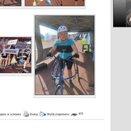
875
apisz w schowku
Drukuj
Wyślij znajomemu