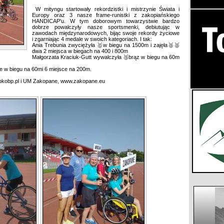
W mityngu startowały rekordzistki i mistrzynie Świata i
Europy oraz 3 nasze frame-runistki z zakopiańskiego
HANDICAP'u. W tym doborowym towarzystwie bardzo
dobrze powalczyły nasze sportsmenki, debiutując w
zawodach międzynarodowych, bijąc swoje rekordy życiowe
i zgarniając 4 medale w swoich kategoriach. I tak:
Ania Trebunia zwyciężyła 🥇w biegu na 1500m i zajęła🥈🥈
dwa 2 miejsca w biegach na 400 i 800m
Małgorzata Kraciuk-Gutt wywalczyła 🥉brąz w biegu na 60m
ce w biegu na 60mi 6 miejsce na 200m.
.pkobp.pl i UM Zakopane, www.zakopane.eu