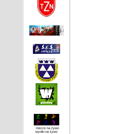
mecze na żywo
wyniki na żywo