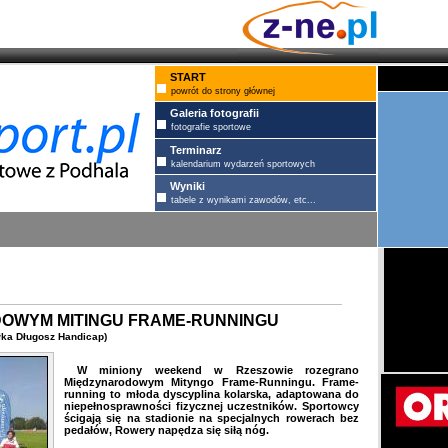
START
powrót do strony głównej
Galeria fotografii
fotografie sportowe
Terminarz
kalendarium wydarzeń sportowych
Wyniki
tabele z wynikami zawodów, etc...
OWYM MITINGU FRAME-RUNNINGU
łka Długosz Handicap)
W miniony weekend w Rzeszowie rozegrano
Międzynarodowym Mityngo Frame-Runningu. Frame-
running to młoda dyscyplina kolarska, adaptowana do
niepełnosprawności fizycznej uczestników. Sportowcy
ścigają się na stadionie na specjalnych rowerach bez
pedałów, Rowery napędza się siłą nóg.