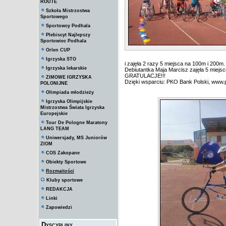
ROUTE
Szkoła Mistrzostwa
Sportowego
Sportowcy Podhala
Plebiscyt Najlepszy
Sportowiec Podhala
Orlen CUP
Igrzyska STO
i zajęła 2 razy 5 miejsca na 100m i 200m.
Igrzyska lekarskie
Debiutantka Maja Marcisz zajęła 5 miejs
GRATULACJE!!!
ZIMOWE IGRZYSKA
Dzięki wsparciu: PKO Bank Polski, www
POLONIJNE
Olimpiada młodzieży
Igrzyska Olimpijskie
Mistrzostwa Świata Igrzyska
Europejskie
Tour De Pologne Maratony
LANG TEAM
Uniwersjady, MS Juniorów
ZIOM
COS Zakopane
Obiekty Sportowe
Rozmaitości
Kluby sportowe
REDAKCJA
Linki
Zapowiedzi
Dyscypliny