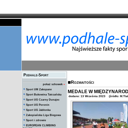
Podhale-Sport
Rozmaitości
pokaż schowek
»
Sport UM Zakopane
MEDALE W MIĘDZYNAROD
Sport Bukowina Tatrzańska
dodano: 13 Września 2023 (źródło: M.Tla
Sport UG Czarny Dunajec
Sport UG Poronin
Sport UG Jabłonka
Zakopiańska Liga Biegowa
Sport i zdrowie
EUROPEAN CLIMBING