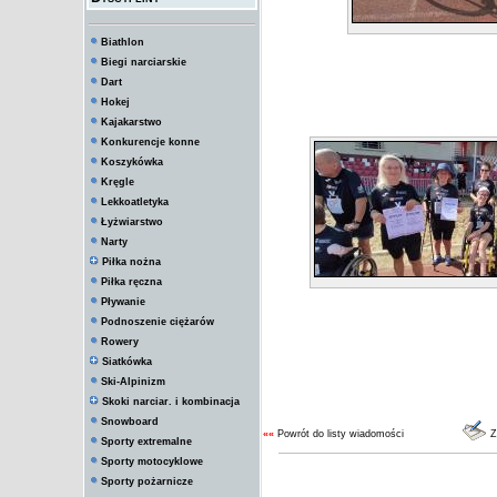
Biathlon
Biegi narciarskie
Dart
Hokej
Kajakarstwo
Konkurencje konne
Koszykówka
Kręgle
Lekkoatletyka
Łyżwiarstwo
Narty
Piłka nożna
Piłka ręczna
Pływanie
Podnoszenie ciężarów
Rowery
Siatkówka
Ski-Alpinizm
Skoki narciar. i kombinacja
Snowboard
««
Powrót do listy wiadomości
Z
Sporty extremalne
Sporty motocyklowe
Sporty pożarnicze