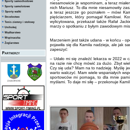
Sporty samochodowe
niesamowicie je wspominam, a teraz miałe
Sporty samolotowe
nich Mariusz. To dla mnie niesamowity zas
a teraz jeszcze go poznałem – mówi Kami
Sporty walki
pięściarzem, który pomagał Kamilowi. Ko
Strzelectwo
wylicytowana, przekazał także Rafał Jac
Tenis ziemny i stołowy
marzy o spotkaniu z byłym zawodowym mis
Unihokej
Wędkarstwo
Wspinaczka
Marzeniem jest także udana - w końcu - o
Żeglarstwo
pojawiła się dla Kamila nadzieja, ale jak s
zapeszyć:
Partnerzy
– Udało mi się znaleźć lekarza w 2022 w cz
na razie nie chcę mówić za dużo. Zbyt wie
Czy się uda? Mam na to nadzieję. Myślę j
warto walczyć. Mam wiele wspaniałych wspo
sportowców mi pomaga, to dla mnie pami
myślami. To daje mi siłę – przekonuje Kamil. 