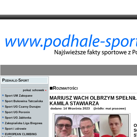
Podhale-Sport
Rozmaitości
pokaż schowek
»
Sport UM Zakopane
MARIUSZ WACH OLBRZYM SPEŁNI
Sport Bukowina Tatrzańska
KAMILA STAWIARZA
Sport UG Czarny Dunajec
dodano: 14 Września 2023 (źródło: mat prasowe)
Sport UG Poronin
Sport UG Jabłonka
Zakopiańska Liga Biegowa
Sport i zdrowie
S
EUROPEAN CLIMBING
S