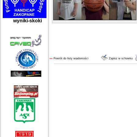
wyniki-skoki
««
Powrót do listy wiadomości
Zapisz w schowku