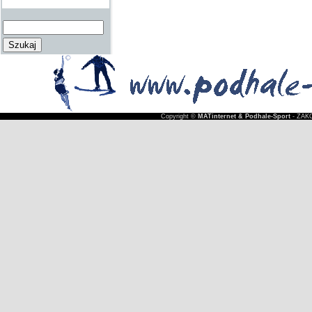
Copyright ©
MATinternet & Podhale-Sport
- ZAKO