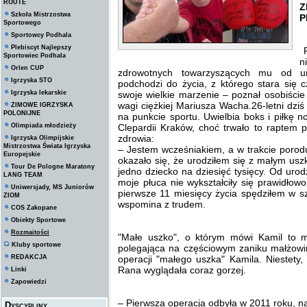
ROUTE
Z
Szkoła Mistrzostwa
P
Sportowego
Sportowcy Podhala
Plebiscyt Najlepszy
P
Sportowiec Podhala
n
Orlen CUP
zdrowotnych towarzyszących mu od u
Igrzyska STO
podchodzi do życia, z którego stara się 
Igrzyska lekarskie
swoje wielkie marzenie – poznał osobiście
wagi ciężkiej Mariusza Wacha.26-letni dzi
ZIMOWE IGRZYSKA
POLONIJNE
na punkcie sportu. Uwielbia boks i piłkę 
Olimpiada młodzieży
Clepardii Kraków, choć trwało to raptem p
zdrowia:
Igrzyska Olimpijskie
Mistrzostwa Świata Igrzyska
– Jestem wcześniakiem, a w trakcie porod
Europejskie
okazało się, że urodziłem się z małym usz
Tour De Pologne Maratony
jedno dziecko na dziesięć tysięcy. Od ur
LANG TEAM
moje płuca nie wykształciły się prawidłow
Uniwersjady, MS Juniorów
pierwsze 11 miesięcy życia spędziłem w szp
ZIOM
wspomina z trudem.
COS Zakopane
Obiekty Sportowe
Rozmaitości
"Małe uszko", o którym mówi Kamil to 
Kluby sportowe
polegająca na częściowym zaniku małżowi
REDAKCJA
operacji "małego uszka" Kamila. Niestety
Rana wyglądała coraz gorzej.
Linki
Zapowiedzi
– Pierwsza operacja odbyła w 2011 roku, na
Dyscypliny