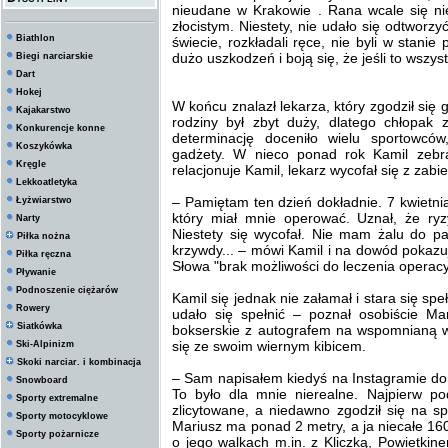
nieudane w Krakowie . Rana wcale się ni
złocistym. Niestety, nie udało się odtworz
Biathlon
świecie, rozkładali ręce, nie byli w stanie 
dużo uszkodzeń i boją się, że jeśli to wszys
Biegi narciarskie
Dart
Hokej
W końcu znalazł lekarza, który zgodził się 
Kajakarstwo
rodziny był zbyt duży, dlatego chłopak 
Konkurencje konne
determinację doceniło wielu sportowców
Koszykówka
gadżety. W nieco ponad rok Kamil zebrał
Kręgle
relacjonuje Kamil, lekarz wycofał się z zabi
Lekkoatletyka
– Pamiętam ten dzień dokładnie. 7 kwietn
Łyżwiarstwo
który miał mnie operować. Uznał, że ryz
Narty
Niestety się wycofał. Nie mam żalu do pa
Piłka nożna
krzywdy... – mówi Kamil i na dowód pokazu
Piłka ręczna
Słowa "brak możliwości do leczenia operacy
Pływanie
Podnoszenie ciężarów
Kamil się jednak nie załamał i stara się s
Rowery
udało się spełnić – poznał osobiście Ma
Siatkówka
bokserskie z autografem na wspomnianą wyż
się ze swoim wiernym kibicem.
Ski-Alpinizm
Skoki narciar. i kombinacja
– Sam napisałem kiedyś na Instagramie do 
Snowboard
To było dla mnie nierealne. Najpierw po
Sporty extremalne
zlicytowane, a niedawno zgodził się na s
Sporty motocyklowe
Mariusz ma ponad 2 metry, a ja niecałe 1
Sporty pożarnicze
o jego walkach m.in. z Kliczką, Powietkin