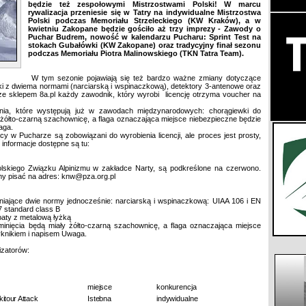
będzie też zespołowymi Mistrzostwami Polski! W marcu
rywalizacja przeniesie się w Tatry na indywidualne Mistrzostwa
Polski podczas Memoriału Strzeleckiego (KW Kraków), a w
kwietniu Zakopane będzie gościło aż trzy imprezy - Zawody o
Puchar Budrem, nowość w kalendarzu Pucharu: Sprint Test na
stokach Gubałówki (KW Zakopane) oraz tradycyjny finał sezonu
podczas Memoriału Piotra Malinowskiego (TKN Tatra Team).
W tym sezonie pojawiają się też bardzo ważne zmiany dotyczące
 z dwiema normami (narciarską i wspinaczkową), detektory 3-antenowe oraz
 ze sklepem 8a.pl każdy zawodnik, który wyrobi licencję otrzyma voucher na
nia, które występują już w zawodach międzynarodowych: chorągiewki do
żółto-czarną szachownicę, a flaga oznaczająca miejsce niebezpieczne będzie
aga.
y w Pucharze są zobowiązani do wyrobienia licencji, ale proces jest prosty,
 informacje dostępne są tu:
olskiego Związku Alpinizmu w zakładce Narty, są podkreślone na czerwono.
imy pisać na adres: knw@pza.org.pl
iające dwie normy jednocześnie: narciarską i wspinaczkową: UIAA 106 i EN
7 standard class B
aty z metalową łyżką
inięcia będą miały żółto-czarną szachownicę, a flaga oznaczająca miejsce
yknikiem i napisem Uwaga.
izatorów:
miejsce
konkurencja
itour Attack
Istebna
indywidualne