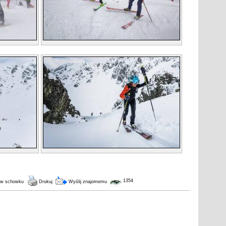
1354
 w schowku
Drukuj
Wyślij znajomemu