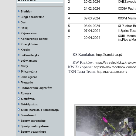
2
10.02.2024
XVII Zawody
3
24.02.2024
XXXIV Pucha
Biathlon
Biegi narciarskie
4
09.03.2024
XXXVI Memor
Dart
5
06.04.2024
XI Puchar 
Hokej
6
07.04.2024
II Sprint Te
Kajakarstwo
XXIII Memo
7
20.04.2024
Konkurencje konne
im.Piotra M
Koszykówka
Kręgle
KS Kandahar:
http://kandahar.pl/
Lekkoatletyka
Łyżwiarstwo
KW Kraków:
https://strzelecki.kw.krakow.
Narty
KW Zakopane:
https://www.facebook.com/
TKN Tatra Team:
http://tatrateam.com/
Piłka nożna
Piłka ręczna
Pływanie
Podnoszenie ciężarów
Rowery
Siatkówka
Ski-Alpinizm
Skoki narciar. i kombinacja
Snowboard
Sporty extremalne
Sporty motocyklowe
Sporty pożarnicze