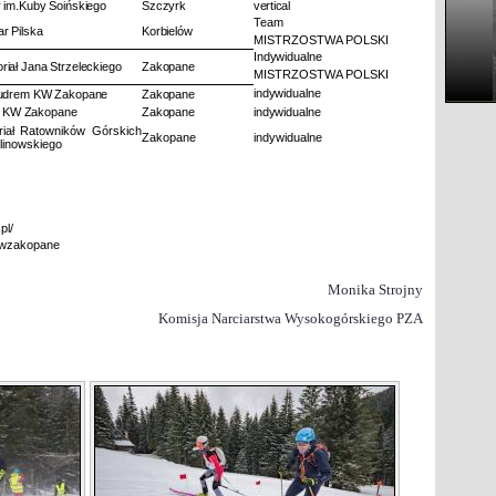
 im.Kuby Soińskiego
Szczyrk
vertical
Team
r Pilska
Korbielów
MISTRZOSTWA POLSKI
Indywidualne
iał Jana Strzeleckiego
Zakopane
MISTRZOSTWA POLSKI
indywidualne
Budrem KW Zakopane
Zakopane
st KW Zakopane
Zakopane
indywidualne
riał Ratowników Górskich
Zakopane
indywidualne
alinowskiego
pl/
kwzakopane
Monika Strojny
Komisja Narciarstwa Wysokogórskiego PZA