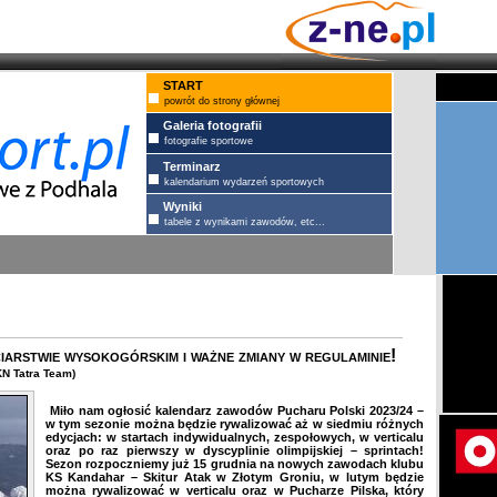
START
powrót do strony głównej
Galeria fotografii
fotografie sportowe
Terminarz
kalendarium wydarzeń sportowych
Wyniki
tabele z wynikami zawodów, etc...
arstwie wysokogórskim i ważne zmiany w regulaminie!
KN Tatra Team)
Miło nam ogłosić kalendarz zawodów Pucharu Polski 2023/24 –
w tym sezonie można będzie rywalizować aż w siedmiu różnych
edycjach: w startach indywidualnych, zespołowych, w verticalu
oraz po raz pierwszy w dyscyplinie olimpijskiej – sprintach!
Sezon rozpoczniemy już 15 grudnia na nowych zawodach klubu
KS Kandahar – Skitur Atak w Złotym Groniu, w lutym będzie
można rywalizować w verticalu oraz w Pucharze Pilska, który