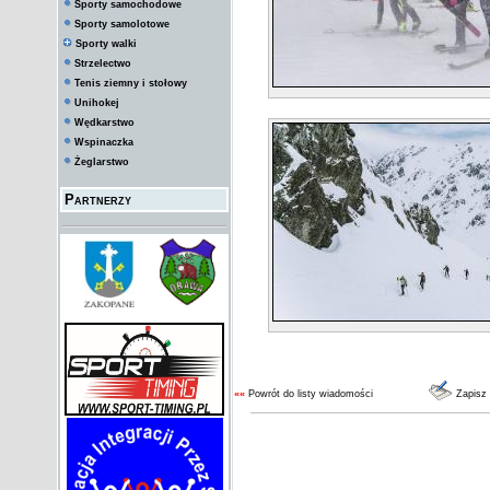
Sporty samochodowe
Sporty samolotowe
Sporty walki
Strzelectwo
Tenis ziemny i stołowy
Unihokej
Wędkarstwo
Wspinaczka
Żeglarstwo
Partnerzy
««
Powrót do listy wiadomości
Zapisz