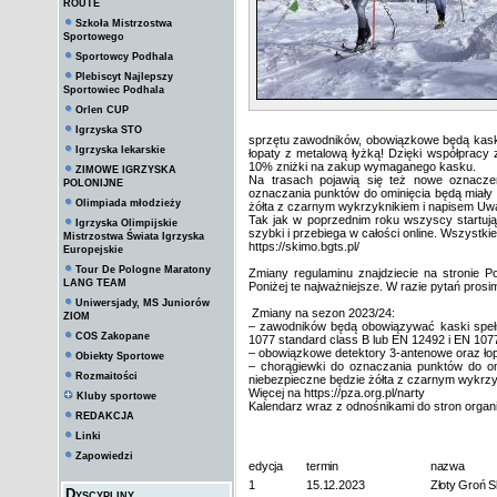
ROUTE
Szkoła Mistrzostwa
Sportowego
Sportowcy Podhala
Plebiscyt Najlepszy
Sportowiec Podhala
Orlen CUP
Igrzyska STO
sprzętu zawodników, obowiązkowe będą kaski
Igrzyska lekarskie
łopaty z metalową łyżką! Dzięki współpracy
10% zniżki na zakup wymaganego kasku.
ZIMOWE IGRZYSKA
Na trasach pojawią się też nowe oznacze
POLONIJNE
oznaczania punktów do ominięcia będą miały 
Olimpiada młodzieży
żółta z czarnym wykrzyknikiem i napisem Uw
Tak jak w poprzednim roku wszyscy startując
Igrzyska Olimpijskie
szybki i przebiega w całości online. Wszystkie
Mistrzostwa Świata Igrzyska
https://skimo.bgts.pl/
Europejskie
Tour De Pologne Maratony
Zmiany regulaminu znajdziecie na stronie P
LANG TEAM
Poniżej te najważniejsze. W razie pytań pros
Uniwersjady, MS Juniorów
Zmiany na sezon 2023/24:
ZIOM
– zawodników będą obowiązywać kaski spełn
COS Zakopane
1077 standard class B lub EN 12492 i EN 107
– obowiązkowe detektory 3-antenowe oraz łop
Obiekty Sportowe
– chorągiewki do oznaczania punktów do om
Rozmaitości
niebezpieczne będzie żółta z czarnym wykrz
Więcej na https://pza.org.pl/narty
Kluby sportowe
Kalendarz wraz z odnośnikami do stron organ
REDAKCJA
Linki
Zapowiedzi
edycja
termin
nazwa
1
15.12.2023
Złoty Groń Sk
Dyscypliny