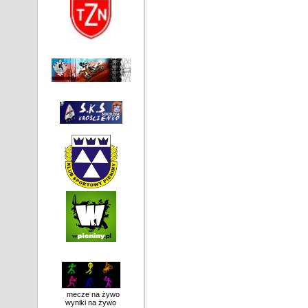
mecze na żywo
wyniki na żywo