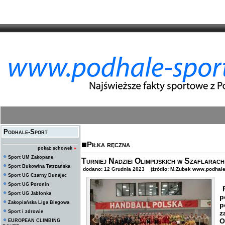
Podhale-Sport
Piłka ręczna
pokaż schowek
»
Sport UM Zakopane
Turniej Nadziei Olimpijskich w Szaflarach
Sport Bukowina Tatrzańska
dodano: 12 Grudnia 2023 (źródło: M.Zubek www.podhaler
Sport UG Czarny Dunajec
Sport UG Poronin
R
Sport UG Jabłonka
p
Zakopiańska Liga Biegowa
p
Sport i zdrowie
z
O
EUROPEAN CLIMBING