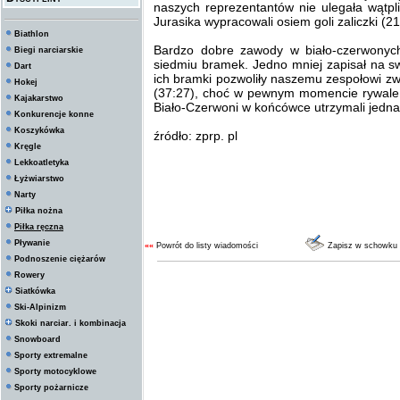
naszych reprezentantów nie ulegała wątpl
Jurasika wypracowali osiem goli zaliczki (21
Biathlon
Bardzo dobre zawody w biało-czerwonych
Biegi narciarskie
siedmiu bramek. Jedno mniej zapisał na s
Dart
ich bramki pozwoliły naszemu zespołowi zwy
Hokej
(37:27), choć w pewnym momencie rywale zn
Kajakarstwo
Biało-Czerwoni w końcówce utrzymali jedn
Konkurencje konne
Koszykówka
źródło: zprp. pl
Kręgle
Lekkoatletyka
Łyżwiarstwo
Narty
Piłka nożna
Piłka ręczna
Pływanie
««
Powrót do listy wiadomości
Zapisz w schowku
Podnoszenie ciężarów
Rowery
Siatkówka
Ski-Alpinizm
Skoki narciar. i kombinacja
Snowboard
Sporty extremalne
Sporty motocyklowe
Sporty pożarnicze