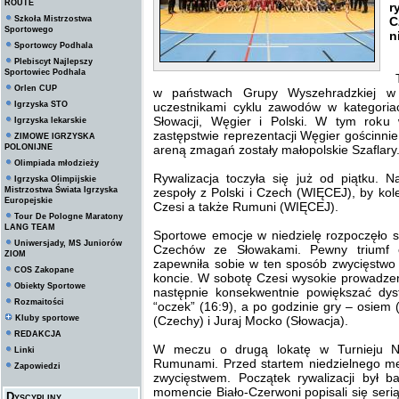
ROUTE
r
Szkoła Mistrzostwa
C
Sportowego
n
Sportowcy Podhala
Plebiscyt Najlepszy
Sportowiec Podhala
T
Orlen CUP
w państwach Grupy Wyszehradzkiej w 
Igrzyska STO
uczestnikami cyklu zawodów w kategoria
Słowacji, Węgier i Polski. W tym roku 
Igrzyska lekarskie
zastępstwie reprezentacji Węgier gościnni
ZIMOWE IGRZYSKA
POLONIJNE
areną zmagań zostały małopolskie Szaflary
Olimpiada młodzieży
Rywalizacja toczyła się już od piątku. 
Igrzyska Olimpijskie
Mistrzostwa Świata Igrzyska
zespoły z Polski i Czech (WIĘCEJ), by kol
Europejskie
Czesi a także Rumuni (WIĘCEJ).
Tour De Pologne Maratony
LANG TEAM
Sportowe emocje w niedzielę rozpoczęło s
Uniwersjady, MS Juniorów
Czechów ze Słowakami. Pewny triumf o
ZIOM
zapewniła sobie w ten sposób zwycięstwo
COS Zakopane
koncie. W sobotę Czesi wysokie prowadzen
Obiekty Sportowe
następnie konsekwentnie powiększać dys
Rozmaitości
“oczek” (16:9), a po godzinie gry – osiem
Kluby sportowe
(Czechy) i Juraj Mocko (Słowacja).
REDAKCJA
W meczu o drugą lokatę w Turnieju Nad
Linki
Rumunami. Przed startem niedzielnego me
Zapowiedzi
zwycięstwem. Początek rywalizacji był 
momencie Biało-Czerwoni popisali się ser
Dyscypliny