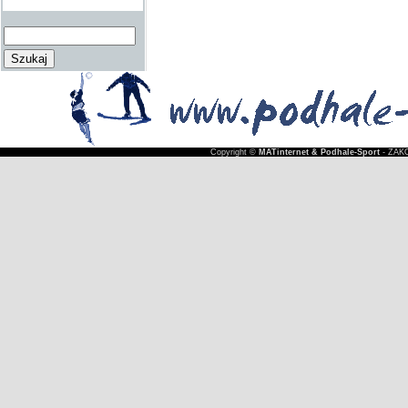
Copyright ©
MATinternet & Podhale-Sport
- ZAKO