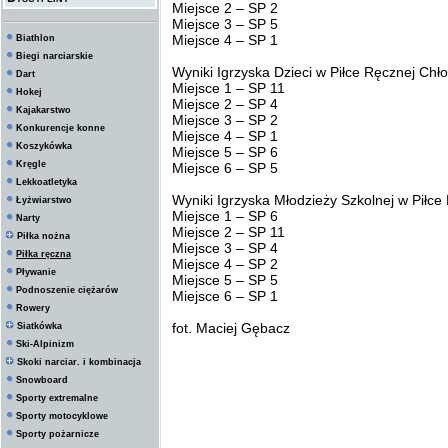
Miejsce 2 – SP 2
Miejsce 3 – SP 5
Miejsce 4 – SP 1
Biathlon
Biegi narciarskie
Wyniki Igrzyska Dzieci w Piłce Ręcznej Chł
Dart
Miejsce 1 – SP 11
Hokej
Miejsce 2 – SP 4
Kajakarstwo
Miejsce 3 – SP 2
Konkurencje konne
Miejsce 4 – SP 1
Koszykówka
Miejsce 5 – SP 6
Kręgle
Miejsce 6 – SP 5
Lekkoatletyka
Wyniki Igrzyska Młodzieży Szkolnej w Piłc
Łyżwiarstwo
Miejsce 1 – SP 6
Narty
Miejsce 2 – SP 11
Piłka nożna
Miejsce 3 – SP 4
Piłka ręczna
Miejsce 4 – SP 2
Pływanie
Miejsce 5 – SP 5
Podnoszenie ciężarów
Miejsce 6 – SP 1
Rowery
fot. Maciej Gębacz
Siatkówka
Ski-Alpinizm
Skoki narciar. i kombinacja
Snowboard
Sporty extremalne
Sporty motocyklowe
Sporty pożarnicze