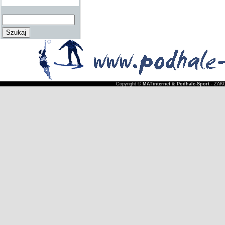
Copyright ©
MATinternet & Podhale-Sport
- ZAKO