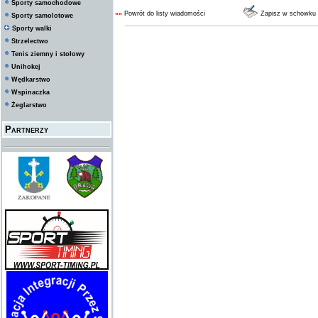
Sporty samochodowe
««
Powrót do listy wiadomości
Zapisz w schowku
Sporty samolotowe
Sporty walki
Strzelectwo
Tenis ziemny i stołowy
Unihokej
Wędkarstwo
Wspinaczka
Żeglarstwo
Partnerzy