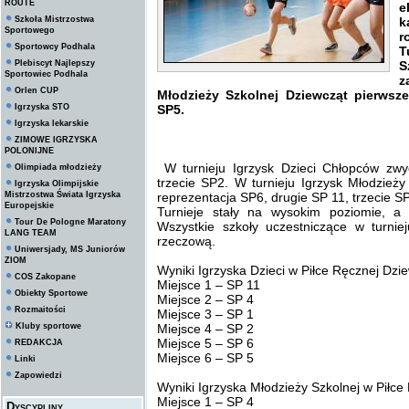
ROUTE
e
Szkoła Mistrzostwa
k
Sportowego
r
Sportowcy Podhala
T
Plebiscyt Najlepszy
S
Sportowiec Podhala
z
Orlen CUP
Młodzieży Szkolnej Dziewcząt pierwsze
Igrzyska STO
SP5.
Igrzyska lekarskie
ZIMOWE IGRZYSKA
POLONIJNE
W turnieju Igrzysk Dzieci Chłopców zwy
Olimpiada młodzieży
trzecie SP2. W turnieju Igrzysk Młodzież
Igrzyska Olimpijskie
Mistrzostwa Świata Igrzyska
reprezentacja SP6, drugie SP 11, trzecie S
Europejskie
Turnieje stały na wysokim poziomie, a 
Tour De Pologne Maratony
Wszystkie szkoły uczestniczące w turni
LANG TEAM
rzeczową.
Uniwersjady, MS Juniorów
ZIOM
Wyniki Igrzyska Dzieci w Piłce Ręcznej Dzi
COS Zakopane
Miejsce 1 – SP 11
Obiekty Sportowe
Miejsce 2 – SP 4
Rozmaitości
Miejsce 3 – SP 1
Kluby sportowe
Miejsce 4 – SP 2
Miejsce 5 – SP 6
REDAKCJA
Miejsce 6 – SP 5
Linki
Zapowiedzi
Wyniki Igrzyska Młodzieży Szkolnej w Piłce
Miejsce 1 – SP 4
Dyscypliny