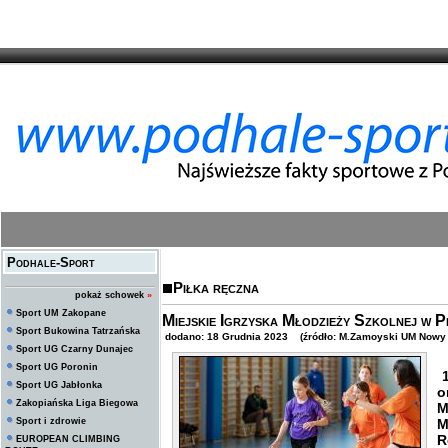
Podhale-Sport
Piłka ręczna
pokaż schowek
»
Sport UM Zakopane
Miejskie Igrzyska Młodzieży Szkolnej w 
Sport Bukowina Tatrzańska
dodano: 18 Grudnia 2023 (źródło: M.Zamoyski UM Nowy 
Sport UG Czarny Dunajec
Sport UG Poronin
1
Sport UG Jabłonka
o
Zakopiańska Liga Biegowa
M
Sport i zdrowie
M
R
EUROPEAN CLIMBING