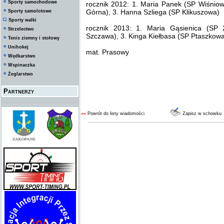
Sporty samochodowe
rocznik 2012: 1. Maria Panek (SP Wiśnio
Górna), 3. Hanna Szliega (SP Klikuszowa)
Sporty samolotowe
Sporty walki
rocznik 2013: 1. Maria Gąsienica (SP
Strzelectwo
Szczawa), 3. Kinga Kiełbasa (SP Ptaszkow
Tenis ziemny i stołowy
Unihokej
mat. Prasowy
Wędkarstwo
Wspinaczka
Żeglarstwo
Partnerzy
««
Powrót do listy wiadomości
Zapisz w schowku