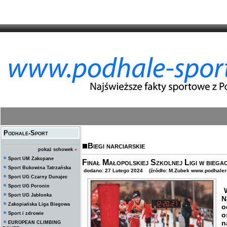
Podhale-Sport
Biegi narciarskie
pokaż schowek
»
Sport UM Zakopane
Finał Małopolskiej Szkolnej Ligi w biega
Sport Bukowina Tatrzańska
dodano: 27 Lutego 2024 (źródło: M.Zubek www.podhalere
Sport UG Czarny Dunajec
Sport UG Poronin
W
Sport UG Jabłonka
N
Zakopiańska Liga Biegowa
o
Sport i zdrowie
o
n
EUROPEAN CLIMBING