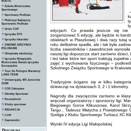
ROUTE
Szkoła Mistrzostwa
Sportowego
–
Sportowcy Podhala
k
Plebiscyt Najlepszy
t
Sportowiec Podhala
t
Orlen CUP
edycjach. Co prawda jeszcze się nie
Igrzyska STO
zorganizować 5 edycję, ale będzie to bardz
obiektach w Ptaszkowej i dwa razy tutaj
Igrzyska lekarskie
roku delikatnie spadła, ale i tak była zad
ZIMOWE IGRZYSKA
POLONIJNE
liczba zawodników i zawodniczek wynosił
naszej ligi dopuszcza start zarówno dzieci, 
Olimpiada młodzieży
i też takie które ten sport traktują zupełn
Igrzyska Olimpijskie
Mistrzostwa Świata Igrzyska
zajęć z wychowania fizycznego – podkreś
Europejskie
Szkolnego Związku Sportowego w Krakowie, 
Tour De Pologne Maratony
LANG TEAM
Uniwersjady, MS Juniorów
Tradycyjnie ścigano się w kilku katego
ZIOM
dziewcząt na dystansach 3, 2 i 1 kilometry.
COS Zakopane
Obiekty Sportowe
Nagrody dla zwycięzców zarówno w klasyfi
Rozmaitości
wręczali organizatorzy i sponsorzy ligi: Ma
Kluby sportowe
Biegowego Gorce Klikuszowa, Karol Skr
Targu , Tadeusz Watycha z Powiatowego 
REDAKCJA
Szeliga z Klubu Sportowego Turbacz XC Kl
Linki
Zapowiedzi
Wyniki IV edycja Ligi Małopolskiej
Dyscypliny