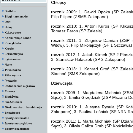
Chłopcy
rocznik 2009: 1. Dawid Opoka (SP Zalesi
Biathlon
Filip Filipec (ZSMS Zakopane)
Biegi narciarskie
Dart
rocznik 2010: 1. Antoni Kuros (SP Kliku
Hokej
Tomasz Faron (SP Zalesie)
Kajakarstwo
Konkurencje konne
rocznik 2011: 1. Zbigniew Damian (ZSP 
Koszykówka
Witów), 3. Filip Mikołajczyk (SP 1 Szczawa)
Kręgle
rocznik 2012: 1. Jakub Klimek (SP 2 Ptasz
Lekkoatletyka
3. Stanisław Halaczek (SP 2 Zakopane)
Łyżwiarstwo
Narty
rocznik 2013: 1. Konrad Groń (SP Zalesie)
Piłka nożna
Stachoń (SMS Zakopane)
Piłka ręczna
Pływanie
Dziewczęta
Podnoszenie ciężarów
Rowery
rocznik 2009: 1. Magdalena Michniak (ZSM
Sącz), 3. Emilia Grzędziak (ZSP Mszana Do
Siatkówka
Ski-Alpinizm
rocznik 2010: 1. Justyna Rysula (SP Ko
Skoki narciar. i kombinacja
Zakopane), 3. Paulina Leśniak (SP NRN Ra
Snowboard
Sporty extremalne
rocznik 2011: 1. Marta Michniak (SP Dzia
Sporty motocyklowe
Sącz), 3. Oliwia Galica Drab (SP Kościelisk
Sporty pożarnicze