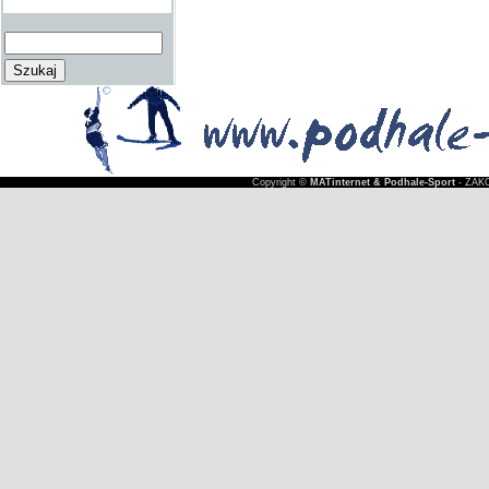
Copyright ©
MATinternet & Podhale-Sport
- ZAKO