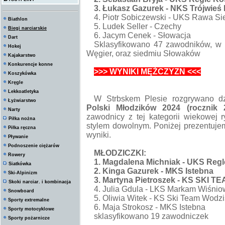
3. Łukasz Gazurek - NKS Trójwieś
4. Piotr Sobiczewski - UKS Rawa Si
Biathlon
5. Ludek Seller - Czechy
Biegi narciarskie
6. Jacym Cenek - Słowacja
Dart
Sklasyfikowano 47 zawodników, w 
Hokej
Węgier, oraz siedmiu Słowaków
Kajakarstwo
Konkurencje konne
>>> WYNIKI MĘŻCZYZN <<<
Koszykówka
Kręgle
Lekkoatletyka
W Strbskem Plesie rozgrywano dz
Łyżwiarstwo
Polski Młodzików 2024 (rocznik 
Narty
zawodnicy z tej kategorii wiekowej 
Piłka nożna
stylem dowolnym. Poniżej prezentujem
Piłka ręczna
wyniki.
Pływanie
Podnoszenie ciężarów
MŁODZICZKI:
Rowery
1. Magdalena Michniak - UKS Regl
Siatkówka
2. Kinga Gazurek - MKS Istebna
Ski-Alpinizm
3. Martyna Pietroszek - KS SKI T
Skoki narciar. i kombinacja
4. Julia Gdula - LKS Markam Wiśni
Snowboard
5. Oliwia Witek - KS Ski Team Wodzi
Sporty extremalne
6. Maja Strokosz - MKS Istebna
Sporty motocyklowe
sklasyfikowano 19 zawodniczek
Sporty pożarnicze