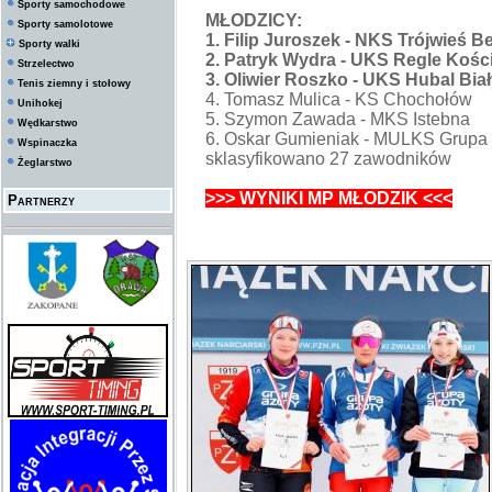
Sporty samochodowe
MŁODZICY:
Sporty samolotowe
1. Filip Juroszek - NKS Trójwieś B
Sporty walki
2. Patryk Wydra - UKS Regle Kości
Strzelectwo
3. Oliwier Roszko - UKS Hubal Bia
Tenis ziemny i stołowy
4. Tomasz Mulica - KS Chochołów
Unihokej
5. Szymon Zawada - MKS Istebna
Wędkarstwo
6. Oskar Gumieniak - MULKS Grupa
Wspinaczka
sklasyfikowano 27 zawodników
Żeglarstwo
>>> WYNIKI MP MŁODZIK <<<
Partnerzy