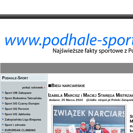
Podhale-Sport
Biegi narciarskie
pokaż schowek
»
Sport UM Zakopane
Izabela Marcisz i Maciej Staręga Mistrza
Sport Bukowina Tatrzańska
dodano: 25 Marca 2024 (źródło: skipol.pl Polski Związek
Sport UG Czarny Dunajec
Sport UG Poronin
W
Sport UG Jabłonka
S
Zakopiańska Liga Biegowa
M
Sport i zdrowie
n
k
EUROPEAN CLIMBING