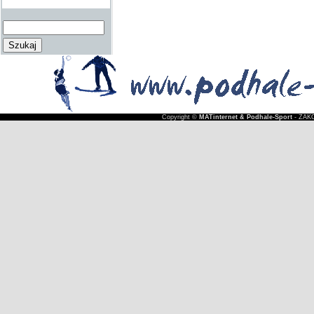
Copyright ©
MATinternet & Podhale-Sport
- ZAKO