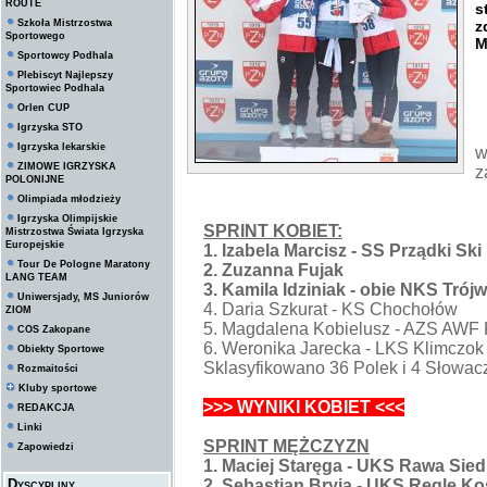
ROUTE
s
Szkoła Mistrzostwa
z
Sportowego
M
Sportowcy Podhala
Plebiscyt Najlepszy
Sportowiec Podhala
Orlen CUP
Igrzyska STO
Igrzyska lekarskie
w
ZIMOWE IGRZYSKA
z
POLONIJNE
Olimpiada młodzieży
Igrzyska Olimpijskie
SPRINT KOBIET:
Mistrzostwa Świata Igrzyska
Europejskie
1. Izabela Marcisz - SS Prządki Ski
Tour De Pologne Maratony
2. Zuzanna Fujak
LANG TEAM
3. Kamila Idziniak - obie NKS Trój
Uniwersjady, MS Juniorów
4. Daria Szkurat - KS Chochołów
ZIOM
5. Magdalena Kobielusz - AZS AWF 
COS Zakopane
6. Weronika Jarecka - LKS Klimczok
Obiekty Sportowe
Sklasyfikowano 36 Polek i 4 Słowac
Rozmaitości
Kluby sportowe
>>> WYNIKI KOBIET <<<
REDAKCJA
Linki
SPRINT MĘŻCZYZN
Zapowiedzi
1. Maciej Staręga - UKS Rawa Sied
Dyscypliny
2. Sebastian Bryja - UKS Regle Ko