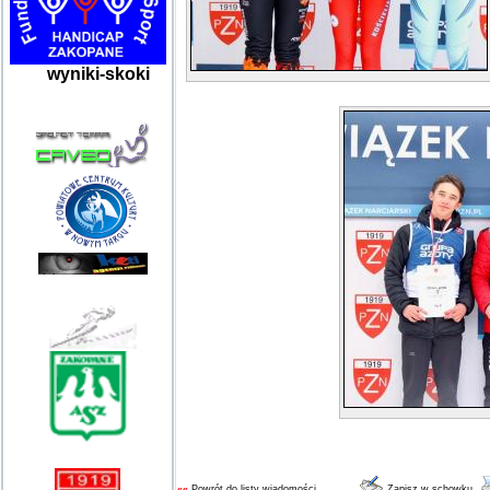
wyniki-skoki
««
Powrót do listy wiadomości
Zapisz w schowku