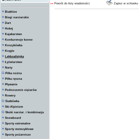
««
Powrót do listy wiadomości
Zapisz w schowku
Biathlon
Biegi narciarskie
Dart
Hokej
Kajakarstwo
Konkurencje konne
Koszykówka
Kręgle
Lekkoatletyka
Łyżwiarstwo
Narty
Piłka nożna
Piłka ręczna
Pływanie
Podnoszenie ciężarów
Rowery
Siatkówka
Ski-Alpinizm
Skoki narciar. i kombinacja
Snowboard
Sporty extremalne
Sporty motocyklowe
Sporty pożarnicze