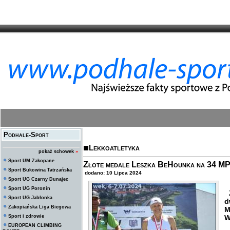
Podhale-Sport
Lekkoatletyka
pokaż schowek
»
Sport UM Zakopane
Złote medale Leszka BeHounka na 34 MP
Sport Bukowina Tatrzańska
dodano: 10 Lipca 2024
Sport UG Czarny Dunajec
Sport UG Poronin
Z
Sport UG Jabłonka
d
Zakopiańska Liga Biegowa
M
Sport i zdrowie
W
EUROPEAN CLIMBING