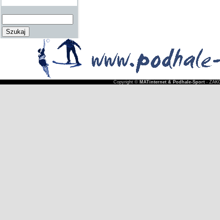
Copyright ©
MATinternet & Podhale-Sport
- ZAKO