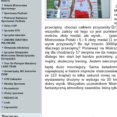
ROUTE
Szkoła Mistrzostwa
3
Sportowego
M
Sportowcy Podhala
r
Plebiscyt Najlepszy
a
Sportowiec Podhala
m
Orlen CUP
przeciętny, chociaż całkiem przyzwoity🤔
Igrzyska STO
wszystko zależy od tego co jest punkte
metrów, złoty medal, ale wynik... , (pa
Igrzyska lekarskie
Mistrzostwa Polski i 5 i 6 złoty medal (1
ZIMOWE IGRZYSKA
POLONIJNE
wynik przyzwoity? Bo był trzecim 3000/
dlaczego przeciętny? Ponieważ na Mistrz
Olimpiada młodzieży
się dla chodziarzy 17 sierpnia nie da miejsc
Igrzyska Olimpijskie
Mistrzostwa Świata Igrzyska
dlatego ten start był bardzo potrzebny,
Europejskie
mądry, skuteczny trening. Jestem wieczn
Tour De Pologne Maratony
będę dużo mocniejszy. Sama świadomo
LANG TEAM
największej w historii imprezie mistrzowsk
Uniwersjady, MS Juniorów
ZIOM
ze 113 krajów) to kilka sekund mniej na
wystawiamy drużyny w wyścigu na 20 k
COS Zakopane
dobry wynik. Wszystkim uczestnikom Mist
Obiekty Sportowe
fantastyczną atmosferę zawodów, którą tylk
Rozmaitości
Kluby sportowe
REDAKCJA
Linki
Zapowiedzi
Dyscypliny