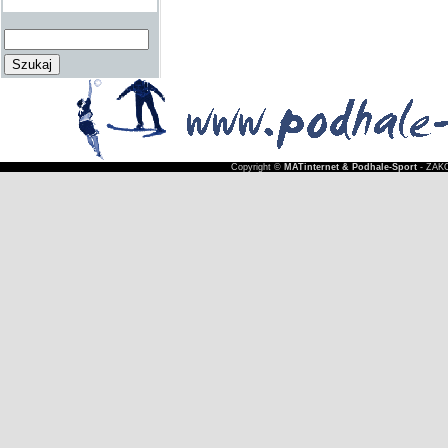
Copyright ©
MATinternet & Podhale-Sport
- ZAKO