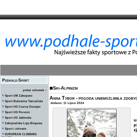
Podhale-Sport
Ski-Alpinizm
pokaż schowek
»
Sport UM Zakopane
Anna Tybor - pogoda uniemożliwiła zdobyc
Sport Bukowina Tatrzańska
dodano: 11 Lipca 2024
Sport UG Czarny Dunajec
Sport UG Poronin
P
Sport UG Jabłonka
u
Zakopiańska Liga Biegowa
p
Sport i zdrowie
z
EUROPEAN CLIMBING