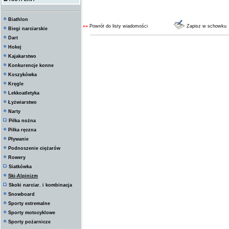
Biathlon
««
Powrót do listy wiadomości
Zapisz w schowku
Biegi narciarskie
Dart
Hokej
Kajakarstwo
Konkurencje konne
Koszykówka
Kręgle
Lekkoatletyka
Łyżwiarstwo
Narty
Piłka nożna
Piłka ręczna
Pływanie
Podnoszenie ciężarów
Rowery
Siatkówka
Ski-Alpinizm
Skoki narciar. i kombinacja
Snowboard
Sporty extremalne
Sporty motocyklowe
Sporty pożarnicze