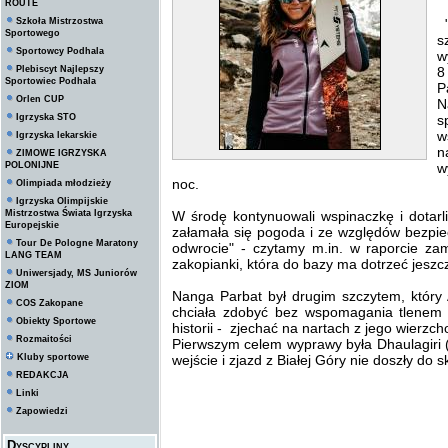
ROUTE
Szkoła Mistrzostwa
"
Sportowego
s
Sportowcy Podhala
w
Plebiscyt Najlepszy
8
Sportowiec Podhala
P
Orlen CUP
N
Igrzyska STO
s
w
Igrzyska lekarskie
n
ZIMOWE IGRZYSKA
POLONIJNE
w
noc.
Olimpiada młodzieży
Igrzyska Olimpijskie
Mistrzostwa Świata Igrzyska
W środę kontynuowali wspinaczkę i dotarl
Europejskie
załamała się pogoda i ze względów bezpi
Tour De Pologne Maratony
odwrocie" - czytamy m.in. w raporcie z
LANG TEAM
zakopianki, która do bazy ma dotrzeć jeszcze
Uniwersjady, MS Juniorów
ZIOM
Nanga Parbat był drugim szczytem, który
COS Zakopane
chciała zdobyć bez wspomagania tlenem z
Obiekty Sportowe
historii - zjechać na nartach z jego wierzch
Rozmaitości
Pierwszym celem wyprawy była Dhaulagiri 
Kluby sportowe
wejście i zjazd z Białej Góry nie doszły do s
REDAKCJA
Linki
Zapowiedzi
Dyscypliny