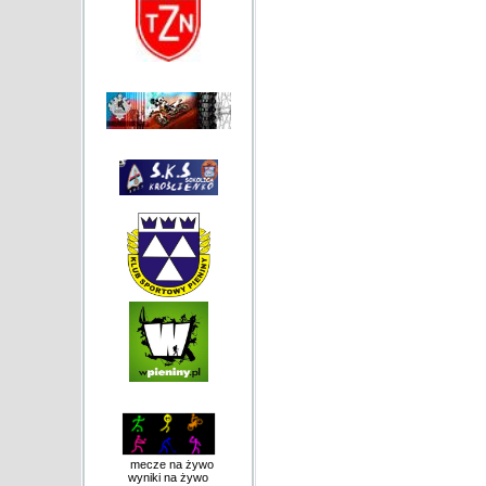
mecze na żywo
wyniki na żywo