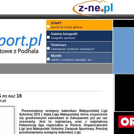
START
powrót do strony głównej
Galeria fotografii
fotografie sportowe
Terminarz
kalendarium wydarzeń sportowych
Wyniki
tabele z wynikami zawodów, etc...
 po raz 16
.pl)
Prezentujemy wstępny kalendarz Małopolskiej Ligi
Szkolnej SZS ( dalej Liga Małopolska) która rozpocznie
się grudniowymi zawodami w Zakopanem już po raz
szesnasty. Jest to najstarsza, oraz z największą
frekwencją liga regionalna w Polsce. Organizatorem
Ligi jest Małopolski Szkolny Związek Sportowy. Poniżej
przedstawiamy wstępny kalendarz Ligi.