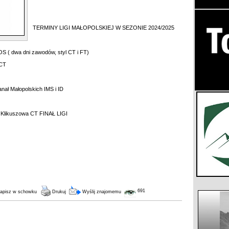
TERMINY LIGI MAŁOPOLSKIEJ W SEZONIE 2024/2025
 ( dwa dni zawodów, styl CT i FT)
 CT
nał Małopolskich IMS i ID
 Klikuszowa CT FINAŁ LIGI
691
apisz w schowku
Drukuj
Wyślij znajomemu