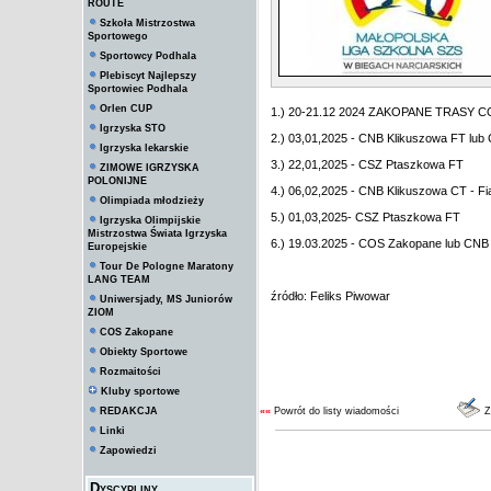
ROUTE
Szkoła Mistrzostwa
Sportowego
Sportowcy Podhala
Plebiscyt Najlepszy
Sportowiec Podhala
Orlen CUP
1.) 20-21.12 2024 ZAKOPANE TRASY COS
Igrzyska STO
2.) 03,01,2025 - CNB Klikuszowa FT lub
Igrzyska lekarskie
3.) 22,01,2025 - CSZ Ptaszkowa FT
ZIMOWE IGRZYSKA
POLONIJNE
4.) 06,02,2025 - CNB Klikuszowa CT - Fia
Olimpiada młodzieży
5.) 01,03,2025- CSZ Ptaszkowa FT
Igrzyska Olimpijskie
Mistrzostwa Świata Igrzyska
6.) 19.03.2025 - COS Zakopane lub CNB
Europejskie
Tour De Pologne Maratony
LANG TEAM
źródło: Feliks Piwowar
Uniwersjady, MS Juniorów
ZIOM
COS Zakopane
Obiekty Sportowe
Rozmaitości
Kluby sportowe
REDAKCJA
««
Powrót do listy wiadomości
Z
Linki
Zapowiedzi
Dyscypliny