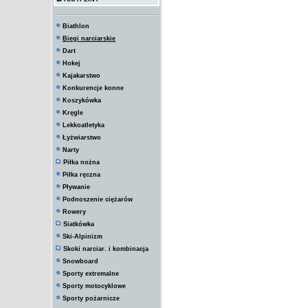
Biathlon
Biegi narciarskie
Dart
Hokej
Kajakarstwo
Konkurencje konne
Koszykówka
Kręgle
Lekkoatletyka
Łyżwiarstwo
Narty
Piłka nożna
Piłka ręczna
Pływanie
Podnoszenie ciężarów
Rowery
Siatkówka
Ski-Alpinizm
Skoki narciar. i kombinacja
Snowboard
Sporty extremalne
Sporty motocyklowe
Sporty pożarnicze