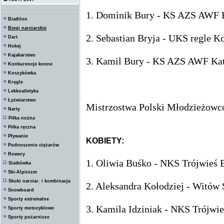
1. Dominik Bury - KS AZS AWF K
Biathlon
Biegi narciarskie
2.
Sebastian Bryja - UKS regle Ko
Dart
Hokej
Kajakarstwo
3.
Kamil Bury - KS AZS AWF Kato
Konkurencje konne
Koszykówka
Kręgle
Lekkoatletyka
Łyżwiarstwo
Mistrzostwa Polski Młodzieżowc
Narty
Piłka nożna
Piłka ręczna
Pływanie
KOBIETY:
Podnoszenie ciężarów
Rowery
1. Oliwia Buśko - NKS Trójwieś 
Siatkówka
Ski-Alpinizm
Skoki narciar. i kombinacja
2. Aleksandra Kołodziej - Witów
Snowboard
Sporty extremalne
3. Kamila Idziniak - NKS Trójwi
Sporty motocyklowe
Sporty pożarnicze