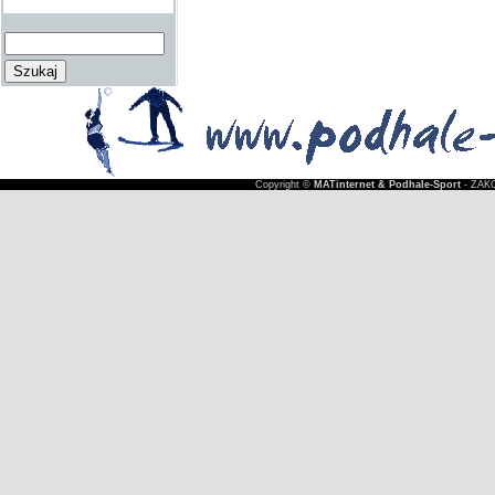
Copyright ©
MATinternet & Podhale-Sport
- ZAKO