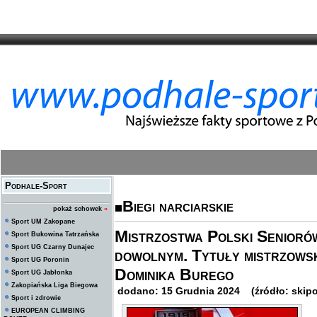
Podhale-Sport
Biegi narciarskie
pokaż schowek
»
Sport UM Zakopane
Mistrzostwa Polski Seniorów
Sport Bukowina Tatrzańska
Sport UG Czarny Dunajec
dowolnym. Tytuły mistrzowski
Sport UG Poronin
Dominika Burego
Sport UG Jabłonka
Zakopiańska Liga Biegowa
dodano: 15 Grudnia 2024 (źródło: skipol
Sport i zdrowie
EUROPEAN CLIMBING