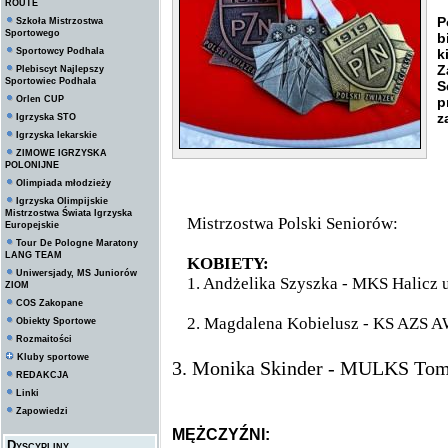
ROUTE
D
P
Szkoła Mistrzostwa
Sportowego
b
Sportowcy Podhala
k
Z
Plebiscyt Najlepszy
Sportowiec Podhala
S
Orlen CUP
p
z
Igrzyska STO
Igrzyska lekarskie
ZIMOWE IGRZYSKA
POLONIJNE
Olimpiada młodzieży
Igrzyska Olimpijskie
Mistrzostwa Świata Igrzyska
Mistrzostwa Polski Seniorów:
Europejskie
Tour De Pologne Maratony
LANG TEAM
KOBIETY:
Uniwersjady, MS Juniorów
1. Andżelika Szyszka - MKS Halicz u
ZIOM
COS Zakopane
2.
Magdalena Kobielusz - KS AZS AW
Obiekty Sportowe
Rozmaitości
Kluby sportowe
3.
Monika Skinder - MULKS Toma
REDAKCJA
Linki
Zapowiedzi
MĘŻCZYŹNI:
Dyscypliny