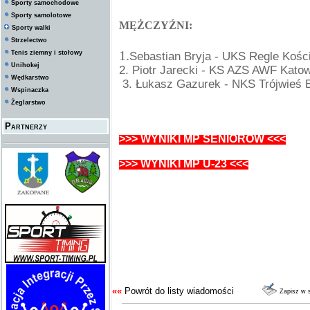
Sporty samochodowe
Sporty samolotowe
MĘŻCZYŹNI:
Sporty walki
Strzelectwo
1.
Tenis ziemny i stołowy
Sebastian Bryja - UKS Regle Kości
Unihokej
2. Piotr Jarecki - KS AZS AWF Kato
Wędkarstwo
3. Łukasz Gazurek - N
KS Trójwieś 
Wspinaczka
Żeglarstwo
Partnerzy
>>> WYNIKI MP SENIORÓW <<<
>>> WYNIKI MP U-23 <<<
««
Powrót do listy wiadomości
Zapisz w 