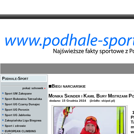
Podhale-Sport
Biegi narciarskie
pokaż schowek
»
Sport UM Zakopane
Monika Skinder i Kamil Bury Mistrzami Pol
Sport Bukowina Tatrzańska
dodano: 15 Grudnia 2024 (źródło: skipol.pl)
Sport UG Czarny Dunajec
Sport UG Poronin
1
Sport UG Jabłonka
P
Zakopiańska Liga Biegowa
T
Sport i zdrowie
m
w
EUROPEAN CLIMBING