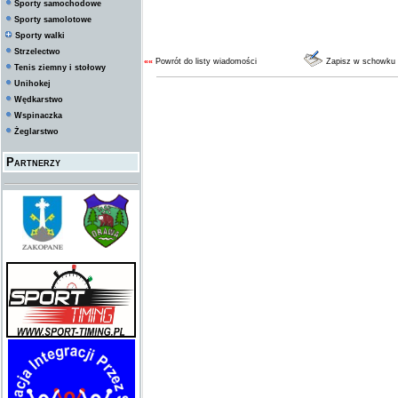
Sporty samochodowe
Sporty samolotowe
Sporty walki
Strzelectwo
««
Powrót do listy wiadomości
Zapisz w schowku
Tenis ziemny i stołowy
Unihokej
Wędkarstwo
Wspinaczka
Żeglarstwo
Partnerzy