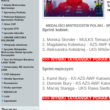
ROUTE
t
Szkoła Mistrzostwa
T
Sportowego
r
Sportowcy Podhala
Plebiscyt Najlepszy
Sportowiec Podhala
Orlen CUP
MEDALIŚCI MISTRZOSTW POLSKI - S
Igrzyska STO
Sprint kobiet:
Igrzyska lekarskie
ZIMOWE IGRZYSKA
1. Monika Skinder - MULKS Tomaszó
POLONIJNE
2. Magdalena Kobielusz - AZS AWF 
Olimpiada młodzieży
3. Aleksandra Kołodziej - LKS Witó
Igrzyska Olimpijskie
Mistrzostwa Świata Igrzyska
Europejskie
>>> WYNIKI TATRANSKY POHAR 
Tour De Pologne Maratony
LANG TEAM
Uniwersjady, MS Juniorów
Sprint mężczyzn:
ZIOM
COS Zakopane
1. Kamil Bury - KS AZS AWF Katowic
Obiekty Sportowe
2. Dominik Bury -
KS AZS AWF Kato
Rozmaitości
3. Maciej Staręga - UKS Rawa Siedl
Kluby sportowe
REDAKCJA
Linki
>>> WYNIKI TATRANSKY POHAR 
Zapowiedzi
Dyscypliny