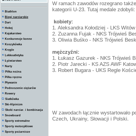
W ramach zawodów rozegrano także 
kategorii U-23. Tutaj medale zdobyli:
Biathlon
Biegi narciarskie
kobiety:
Dart
1. Aleksandra Kołodziej -
LKS Witów
Hokej
2. Zuzanna Fujak - NKS Trójwieś Be
Kajakarstwo
3. Oliwia Buśko -
NKS Trójwieś Besk
Konkurencje konne
Koszykówka
Kręgle
mężczyźni:
Lekkoatletyka
1. Łukasz Gazurek -
NKS Trójwieś B
Łyżwiarstwo
2. Piotr Jarecki - KS AZS AWF Kato
Narty
3. Robert Bugara - UKS Regle Kości
Piłka nożna
Piłka ręczna
Pływanie
Podnoszenie ciężarów
Rowery
Siatkówka
Ski-Alpinizm
Skoki narciar. i kombinacja
W zawodach łącznie wystartowało p
Snowboard
Czech, Ukrainy, Słowacji i Polski.
Sporty extremalne
Sporty motocyklowe
Sporty pożarnicze