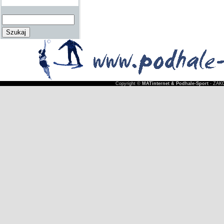
Copyright ©
MATinternet & Podhale-Sport
- ZAKO