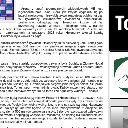
Areną zmagań tegorocznych wielobojowych ME jest
legendarna hala Thialf, która jak zwykle wypełniła się po
brzegi miejscową, niezwykle żywo reagującą publicznością.
W rywalizacji wieloboistów, zwłaszcza sprinterskich,
znakomicie odnajdują się Holendrzy, którzy od lat
przewodzą stawce. W marcu ubiegłego roku, w trakcie
i z tego kraju wywalczyli aż 7 na 12 możliwych medali. Z kolei na
, rozgrywanych na początku 2023 roku, Holendrzy wygrali każdą
z Polaków, była wówczas piąta.
zamiaru odpuszczać rywalom. Holendrzy już w pierwszej konkurencji tych
spiracje – na 500 metrów trzy pierwsze miejsca zajęły miejscowe
ę Kaja Ziomek-Nogal (37.92) i Karolina Bosiek (38.39), dwunasta była Iga
tniej chwili Andżelikę Wójcik, którą tuż przed mistrzostwami choroba
ierwsze miejsca zajęły gospodynie, czwarta była Bosiek, a Ziomek-Nogal
wa decydujące przejazdy – w klasyfikacji prowadzi Jutta Leerdam, która
 czwarta jest Ziomek-Nogal, a tuż za nią plasuje się Bosiek.
usiały pokazać klasę – mówi Karolina Bosiek. – Myślę, że na 1000 metrów
 dzisiaj na to trzecie miejsce, wszystko jest w zasięgu ręki i trzeba o to
 przodu i cieszę się z dzisiejszych biegów, jakie przyjechałam. Skupiłam
nsa jest. To jest sport, więc różnie bywa. Każdy może mieć słabszy lub
 każda z nas zostawia wszystko na torze i że będziemy walczyć – dodaje.
Europy będą rywalizacją między Polkami i Holenderkami – zauważa Kaja
że są u siebie i ten lód znają doskonale, podczas gdy my zrobiłyśmy na
to wyczuć. Podjęłyśmy wielką walkę, lecz to one na razie są górą. Na pewno
ać. Na tysiąc metrów będzie to dla mnie zdecydowanie trudniejsze, bo
stans, ale na 500 metrów zrobię wszystko, żeby być szybsza od dziewczyn
dę świetni i dopingują wszystkich. Wiadomo, że doping dla Holenderek jest
mimo to nas też mocno motywują i działa to bardzo budująco nawet na
est bardzo fajny klimat – dodaje.