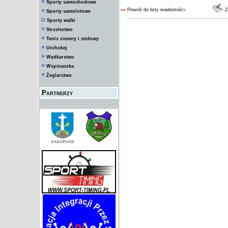
Sporty samochodowe
««
Powrót do listy wiadomości
Z
Sporty samolotowe
Sporty walki
Strzelectwo
Tenis ziemny i stołowy
Unihokej
Wędkarstwo
Wspinaczka
Żeglarstwo
Partnerzy