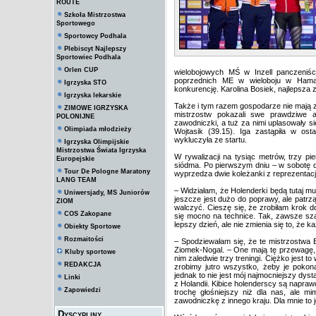
ROUTE
Szkoła Mistrzostwa
Sportowego
Sportowcy Podhala
Plebiscyt Najlepszy
Sportowiec Podhala
Orlen CUP
wielobojowych MŚ w Inzell panczeniśc
poprzednich ME w wieloboju w Hamar
Igrzyska STO
konkurencję. Karolina Bosiek, najlepsza 
Igrzyska lekarskie
Także i tym razem gospodarze nie mają 
ZIMOWE IGRZYSKA
mistrzostw pokazali swe prawdziwe a
POLONIJNE
zawodniczki, a tuż za nimi uplasowały si
Olimpiada młodzieży
Wojtasik (39.15). Iga zastąpiła w osta
wykluczyła ze startu.
Igrzyska Olimpijskie
Mistrzostwa Świata Igrzyska
W rywalizacji na tysiąc metrów, trzy p
Europejskie
siódma. Po pierwszym dniu – w sobotę d
Tour De Pologne Maratony
wyprzedza dwie koleżanki z reprezentacji,
LANG TEAM
– Widziałam, że Holenderki będą tutaj m
Uniwersjady, MS Juniorów
jeszcze jest dużo do poprawy, ale patrząc
ZIOM
walczyć. Cieszę się, że zrobiłam krok do
COS Zakopane
się mocno na technice. Tak, zawsze sza
lepszy dzień, ale nie zmienia się to, że
Obiekty Sportowe
Rozmaitości
– Spodziewałam się, że te mistrzostwa 
Ziomek-Nogal. – One mają tę przewagę, 
Kluby sportowe
nim zaledwie trzy treningi. Ciężko jest 
REDAKCJA
zrobimy jutro wszystko, żeby je pokon
jednak to nie jest mój najmocniejszy dy
Linki
z Holandii. Kibice holenderscy są napraw
Zapowiedzi
trochę głośniejszy niż dla nas, ale 
zawodniczkę z innego kraju. Dla mnie to j
Dyscypliny