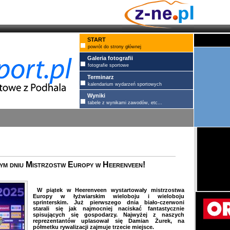
START
powrót do strony głównej
Galeria fotografii
fotografie sportowe
Terminarz
kalendarium wydarzeń sportowych
Wyniki
tabele z wynikami zawodów, etc...
zym dniu Mistrzostw Europy w Heerenveen!
W piątek w Heerenveen wystartowały mistrzostwa
Europy w łyżwiarskim wieloboju i wieloboju
sprinterskim. Już pierwszego dnia biało-czerwoni
starali się jak najmocniej naciskać fantastycznie
spisujących się gospodarzy. Najwyżej z naszych
reprezentantów uplasował się Damian Żurek, na
półmetku rywalizacji zajmuje trzecie miejsce.