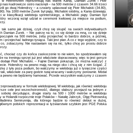
m w Heerenveen reprezentują nas Marek Kania, Damian Żurek i Piotr
ji nasi kadrowicze ostro nacisnęli – na 500 metrów z czasem 34.66 trzeci
li go dwaj Holendrzy – a czwarty uplasował się Piotr Michalski (34.80),
0). Na 1000 metrów Żurek był piąty, Michalski siódmy, a Kania dziewiąty.
w klasyfikacji wieloboju sprinterskiego, a Michalski piąty. Damian był
tóry wczoraj wziął udział w ceremonii kwitowej za miejsce na podium,
rzy.
tak samo jak dzisiaj, czyli chcę się skupić na swoich indywidualnych
 Damian Żurek. – Nie patrzę na to, co się dzieje za mną, co się dzieje
początek na 500 metrów, żeby przejechać to bardzo dobrze, a później,
i przejechać ładnego tysiąca. Taki jest plan. A co z tego wyjdzie, czy to
 co, zobaczymy. Nie nastawiam się na nic, tylko chcę po prostu dobrze
arczy.
ć, chociaż czy do końca zaskoczenie to nie wiem, bo spodziewałem się
e na treningu sprzęt już jest właściwie dopracowany, więc to jest gorsze
 dodaje Piotr Michalski. – Fajnie Damian pokazuje, że można walczyć z
iecie. Holendrzy na pewno mają na niego oko i chcą się z nim ścigać. Z
czkę z tyłu poza podium, bo walczymy w wieloboju już o tysięczne części
o tak, właściwie za parę godzin tutaj wracamy i walczymy ponownie. Medal
. Na pewno nie będziemy hamować. Przede wszystkim walczymy z czasem
rzeprowadzany w formule wielobojowej. W wieloboju, jak również wieloboju
ższe cele jest wszechstronność, dlatego słabszy przejazd na jednym z
obotę decydujące, drugie starty na 500 i 1000 metrów w wieloboju
ty w Holandii rozpocznie troje Polaków – Natalię Jabrzyk, Olgę Piotrowską
ładimira Semirunnija, dla którego będzie to również debiut w dużej,
łównym polskich reprezentacji w łyżwiarstwie szybkim jest PGE Polska