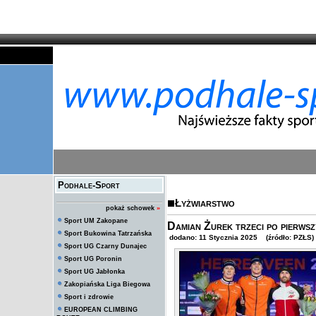
Podhale-Sport
Łyżwiarstwo
pokaż schowek
»
Sport UM Zakopane
Damian Żurek trzeci po pierws
Sport Bukowina Tatrzańska
dodano: 11 Stycznia 2025 (źródło: PZŁS)
Sport UG Czarny Dunajec
Sport UG Poronin
Sport UG Jabłonka
Zakopiańska Liga Biegowa
Sport i zdrowie
EUROPEAN CLIMBING