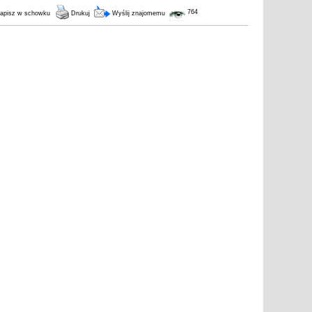
764
apisz w schowku
Drukuj
Wyślij znajomemu