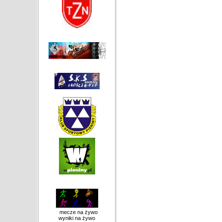
mecze na żywo
wyniki na żywo