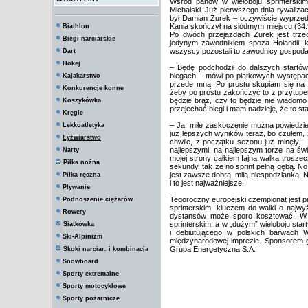
Wśród panów w wieloboju sprinterski
Michalski. Już pierwszego dnia rywalizac
był Damian Żurek – oczywiście wyprzedzi
Kania skończył na siódmym miejscu (34.9
Biathlon
Po dwóch przejazdach Żurek jest trzeci 
Biegi narciarskie
jedynym zawodnikiem spoza Holandii, k
wszyscy pozostali to zawodnicy gospoda
Dart
Hokej
– Będę podchodził do dalszych startów 
biegach – mówi po piątkowych występach
Kajakarstwo
przede mną. Po prostu skupiam się na 
Konkurencje konne
żeby po prostu zakończyć to z przytupem 
będzie brąz, czy to będzie nie wiadomo
Koszykówka
przejechać biegi i mam nadzieję, że to st
Kręgle
– Ja, miłe zaskoczenie można powiedzie
Lekkoatletyka
już lepszych wyników teraz, bo czułem, ż
Łyżwiarstwo
chwile, z początku sezonu już minęły –
najlepszymi, na najlepszym torze na św
Narty
mojej strony całkiem fajna walka trosze
Piłka nożna
sekundy, tak że no sprint pełną gębą. N
jest zawsze dobrą, miłą niespodzianką
Piłka ręczna
i to jest najważniejsze.
Pływanie
Tegoroczny europejski czempionat jest p
Podnoszenie ciężarów
sprinterskim, kluczem do walki o najwy
Rowery
dystansów może sporo kosztować. W s
sprinterskim, a w „dużym” wieloboju star
Siatkówka
i debiutującego w polskich barwach W
Ski-Alpinizm
międzynarodowej imprezie. Sponsorem g
Grupa Energetyczna S.A.
Skoki narciar. i kombinacja
Snowboard
Sporty extremalne
Sporty motocyklowe
Sporty pożarnicze