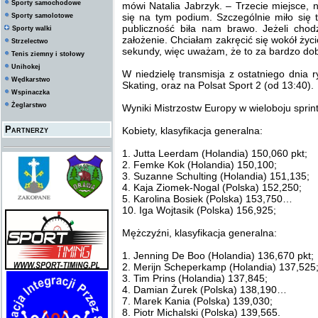
Sporty samochodowe
mówi Natalia Jabrzyk. – Trzecie miejsce, 
się na tym podium. Szczególnie miło się t
Sporty samolotowe
publiczność biła nam brawo. Jeżeli cho
Sporty walki
założenie. Chciałam zakręcić się wokół życi
Strzelectwo
sekundy, więc uważam, że to za bardzo dob
Tenis ziemny i stołowy
Unihokej
W niedzielę transmisja z ostatniego dnia 
Wędkarstwo
Skating, oraz na Polsat Sport 2 (od 13:40).
Wspinaczka
Żeglarstwo
Wyniki Mistrzostw Europy w wieloboju sprin
Partnerzy
Kobiety, klasyfikacja generalna:
1. Jutta Leerdam (Holandia) 150,060 pkt;
2. Femke Kok (Holandia) 150,100;
3. Suzanne Schulting (Holandia) 151,135;
4. Kaja Ziomek-Nogal (Polska) 152,250;
5. Karolina Bosiek (Polska) 153,750…
10. Iga Wojtasik (Polska) 156,925;
Mężczyźni, klasyfikacja generalna:
1. Jenning De Boo (Holandia) 136,670 pkt;
2. Merijn Scheperkamp (Holandia) 137,525
3. Tim Prins (Holandia) 137,845;
4. Damian Żurek (Polska) 138,190…
7. Marek Kania (Polska) 139,030;
8. Piotr Michalski (Polska) 139,565.