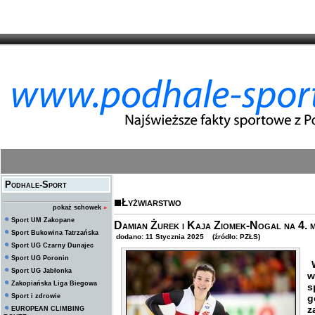
Podhale-Sport
Łyżwiarstwo
pokaż schowek
»
Sport UM Zakopane
Damian Żurek i Kaja Ziomek-Nogal na 4. 
Sport Bukowina Tatrzańska
dodano: 11 Stycznia 2025 (źródło: PZŁS)
Sport UG Czarny Dunajec
Sport UG Poronin
W
Sport UG Jabłonka
w
Zakopiańska Liga Biegowa
s
Sport i zdrowie
g
z
EUROPEAN CLIMBING