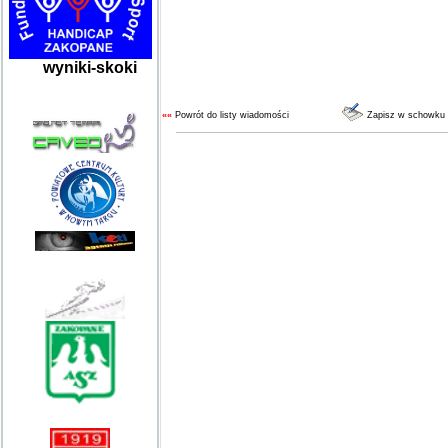
wyniki-skoki
««
Powrót do listy wiadomości
Zapisz w schowku