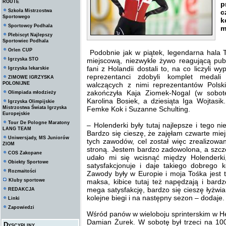
ROUTE
p
Szkoła Mistrzostwa
c
Sportowego
k
Sportowcy Podhala
m
Plebiscyt Najlepszy
Sportowiec Podhala
Orlen CUP
Podobnie jak w piątek, legendarna hala T
Igrzyska STO
miejscową, niezwykle żywo reagującą publ
fani z Holandii dostali to, na co liczyli w
Igrzyska lekarskie
reprezentanci zdobyli komplet medali
ZIMOWE IGRZYSKA
POLONIJNE
walczących z nimi reprezentantów Polsk
zakończyła Kaja Ziomek-Nogal (w sobot
Olimpiada młodzieży
Karolina Bosiek, a dziesiąta Iga Wojtasi
Igrzyska Olimpijskie
Mistrzostwa Świata Igrzyska
Femke Kok i Suzanne Schulting.
Europejskie
Tour De Pologne Maratony
– Holenderki były tutaj najlepsze i tego 
LANG TEAM
Bardzo się cieszę, że zajęłam czwarte mie
Uniwersjady, MS Juniorów
tych zawodów, cel został więc zrealizowa
ZIOM
stroną. Jestem bardzo zadowolona, a szcz
COS Zakopane
udało mi się wcisnąć między Holenderki
Obiekty Sportowe
satysfakcjonuje i daje takiego dobrego
Rozmaitości
Zawody były w Europie i moja Tośka jest 
Kluby sportowe
maksa, kibice tutaj też napędzają i bard
mega satysfakcję, bardzo się cieszę łyżwi
REDAKCJA
kolejne biegi i na następny sezon – dodaje.
Linki
Zapowiedzi
Wśród panów w wieloboju sprinterskim w He
Damian Żurek. W sobotę był trzeci na 100
Dyscypliny