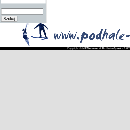
Copyright ©
MATinternet & Podhale-Sport
- ZAKO