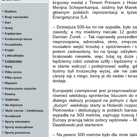
brązowy medal z Timem Prinsem z Holan
Merijna Scheperkampa, siódmy był Marek
głównym polskich reprezentacji w łyż
Biathlon
Energetyczna S.A.
Biegi narciarskie
Dart
– Dzisiejsza 500-ka mi nie wypaliła, było z
Hokej
zawody, a my mieliśmy niecałe 12 godz
Kajakarstwo
Damian Żurek. – Tak naprawdę poszedłem 
Konkurencje konne
nieprzespana, adrenalina, stres, zmęcz
Koszykówka
musiałem wejść troszkę z opóźnieniem i ta
Kręgle
jestem zadowolony, bo na tysiąc odżyłem
brakowało niewiele, więc tutaj są duże
Lekkoatletyka
będziemy robić ostatnie szlify i będziemy
Łyżwiarstwo
w stanie walczyć i podejmować walkę, gd
Narty
byśmy byli troszeczkę wyżej, ale nie za
Piłka nożna
cieszę się z niego, biorę je do siebie i ter
Piłka ręczna
dodaje.
Pływanie
Podnoszenie ciężarów
Europejski czempionat jest przeprowadzan
Rowery
również wieloboju sprinterów, kluczem do 
dlatego słabszy przejazd na jednym z d
Siatkówka
„dużym” wieloboju starty w Holandii rozpo
Ski-Alpinizm
Piotrowska i debiutujący w polskich barw
Skoki narciar. i kombinacja
wypadła na 500 metrów, zajmując trzecią 
Snowboard
Europy pracują także polscy sędziowie – M
Sporty extremalne
Dawidowski jest starterem.
Sporty motocyklowe
Sporty pożarnicze
– Na pewno 500 metrów było dla mnie taki