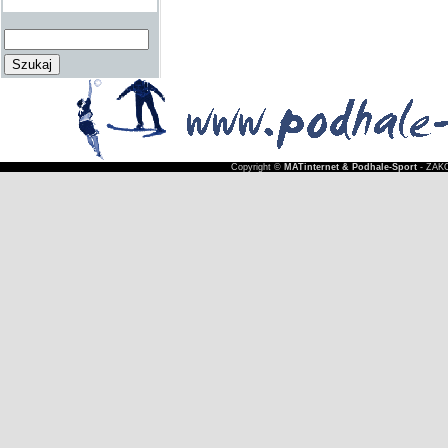
Copyright ©
MATinternet & Podhale-Sport
- ZAKO