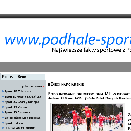
Podhale-Sport
Biegi narciarskie
pokaż schowek
»
Sport UM Zakopane
Podsumowanie drugiego dnia MP w biegach
Sport Bukowina Tatrzańska
dodano: 28 Marca 2025 (źródło: Polski Związek Narciars
Sport UG Czarny Dunajec
Sport UG Poronin
W
Sport UG Jabłonka
Z
Zakopiańska Liga Biegowa
w
Sport i zdrowie
M
P
EUROPEAN CLIMBING