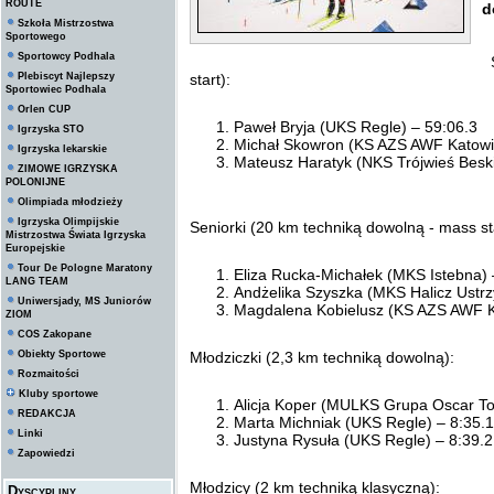
ROUTE
d
Szkoła Mistrzostwa
Sportowego
Sportowcy Podhala
S
Plebiscyt Najlepszy
start):
Sportowiec Podhala
Orlen CUP
Paweł Bryja (UKS Regle) – 59:06.3
Igrzyska STO
Michał Skowron (KS AZS AWF Katowi
Igrzyska lekarskie
Mateusz Haratyk (NKS Trójwieś Beski
ZIMOWE IGRZYSKA
POLONIJNE
Olimpiada młodzieży
Igrzyska Olimpijskie
Seniorki (20 km techniką dowolną - mass sta
Mistrzostwa Świata Igrzyska
Europejskie
Tour De Pologne Maratony
Eliza Rucka-Michałek (MKS Istebna) 
LANG TEAM
Andżelika Szyszka (MKS Halicz Ustrz
Uniwersjady, MS Juniorów
Magdalena Kobielusz (KS AZS AWF K
ZIOM
COS Zakopane
Obiekty Sportowe
Młodziczki (2,3 km techniką dowolną):
Rozmaitości
Kluby sportowe
Alicja Koper (MULKS Grupa Oscar To
REDAKCJA
Marta Michniak (UKS Regle) – 8:35.1
Linki
Justyna Rysuła (UKS Regle) – 8:39.2
Zapowiedzi
Młodzicy (2 km techniką klasyczną):
Dyscypliny