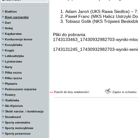
Adam Jaroń (UKS Rawa Siedlce) – 7
Biathlon
Paweł Franc (MKS Halicz Ustrzyki Do
Biegi narciarskie
Tobiasz Golik (NKS Trójwieś Beskidzk
Dart
Hokej
Pliki do pobrania
Kajakarstwo
1743133463_17430932982703-wyniki-mlodz
Konkurencje konne
Koszykówka
1743131245_17430932982703-wyniki-senior
Kręgle
Lekkoatletyka
Łyżwiarstwo
Narty
Piłka nożna
Piłka ręczna
Pływanie
Podnoszenie ciężarów
««
Powrót do listy wiadomości
Zapisz w schowku
Rowery
Siatkówka
Ski-Alpinizm
Skoki narciar. i kombinacja
Snowboard
Sporty extremalne
Sporty motocyklowe
Sporty pożarnicze