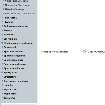
V Liga i Liga Okręgowa
Nowotarska Piłka Halowa
Halówka Czorsztyn
Podhalańska Liga Piłki Halowej
Piłka ręczna
Pływanie
Podnoszenie ciężarów
Rowery
Siatkówka
Ski-Alpinizm
Skoki narciar. i kombinacja
Snowboard
Sporty extremalne
««
Powrót do listy wiadomości
Zapisz w schow
Sporty motocyklowe
Sporty pożarnicze
Sporty samochodowe
Sporty samolotowe
Sporty walki
Strzelectwo
Tenis ziemny i stołowy
Unihokej
Wędkarstwo
Wspinaczka
Żeglarstwo