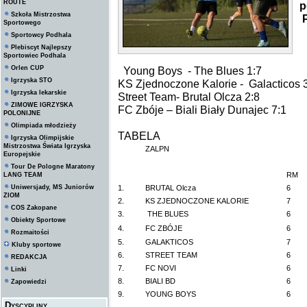
ROUTE
p
Szkoła Mistrzostwa
P
Sportowego
Sportowcy Podhala
Plebiscyt Najlepszy
Sportowiec Podhala
Orlen CUP
Young Boys - The Blues 1:7
Igrzyska STO
KS Zjednoczone Kalorie - Galacticos 
Igrzyska lekarskie
Street Team- Brutal Olcza 2:8
ZIMOWE IGRZYSKA
FC Zbóje – Biali Biały Dunajec 7:1
POLONIJNE
Olimpiada młodzieży
TABELA
Igrzyska Olimpijskie
Mistrzostwa Świata Igrzyska
ZALPN
Europejskie
Tour De Pologne Maratony
RM
LANG TEAM
Uniwersjady, MS Juniorów
1.
BRUTAL Olcza
6
ZIOM
2.
KS ZJEDNOCZONE KALORIE
7
COS Zakopane
3.
THE BLUES
6
Obiekty Sportowe
4.
FC ZBÓJE
6
Rozmaitości
5.
GALAKTICOS
7
Kluby sportowe
6.
STREET TEAM
6
REDAKCJA
7.
FC NOVI
6
Linki
8.
BIALI BD
6
Zapowiedzi
9.
YOUNG BOYS
6
Dyscypliny