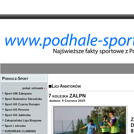
Podhale-Sport
Ligi Amatorów
pokaż schowek
»
Sport UM Zakopane
7 kolejka ZALPN
Sport Bukowina Tatrzańska
dodano: 9 Czerwca 2025
Sport UG Czarny Dunajec
Sport UG Poronin
W
Sport UG Jabłonka
Z
Zakopiańska Liga Biegowa
D
Sport i zdrowie
8
EUROPEAN CLIMBING