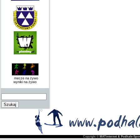
mecze na żywo
wyniki na żywo
Copyright ©
MATinternet & Podhale-Spor