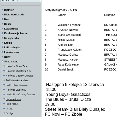
Statystyki graczy ZALPN
Biathlon
Biegi narciarskie
Gracz
Drużyna
Dart
Hokej
1
Wojciech Franosz
KS ZJED
Kajakarstwo
2
Krystian Nowak
BRUTAL 
Konkurencje konne
3
Stanisław Skupień
THE BLU
Koszykówka
4
Niclas Musial
BRUTAL 
Kręgle
5
Andrzej Król
BRUTAL 
Lekkoatletyka
6
Franciszek Kułach
FC ZBÓJ
Łyżwiarstwo
7
Mateusz Galica
BRUTAL 
Narty
8
Mateusz Karpiel
STREET 
Piłka nożna
9
Rafał Kościelniak
GALAKTI
Halówka Open Z-ne
10
Daniel Smok
FC ZBÓJ
Halówka Old-Boys Z-ne
Halówka Czarny Dunajec
Podhalańska A klasa
Następna 8 kolejka 12 czerwca
Podh. I liga Juniorów
18.00
Halówka Jabłonka
Young Boys- Galacticos
Letnia Liga Czarny Dunajec
The Blues – Brutal Olcza
Ligi Amatorów
19.00
Piłka różne
Street Team- Biali Biały Dunajec
II Liga
FC Novi – FC Zbóje
IV Liga