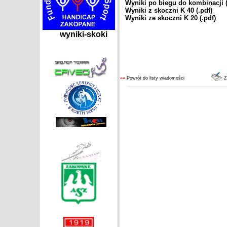
Wyniki po biegu do kombinacji (
Wyniki z skoczni K 40 (.pdf)
Wyniki ze skoczni K 20 (.pdf)
wyniki-skoki
««
Powrót do listy wiadomości
Z