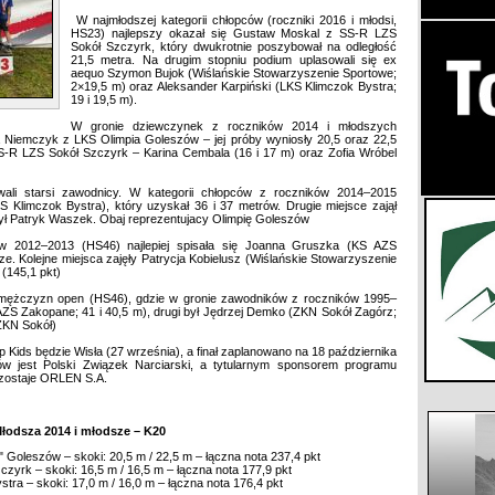
W najmłodszej kategorii chłopców (roczniki 2016 i młodsi,
HS23) najlepszy okazał się Gustaw Moskal z SS-R LZS
Sokół Szczyrk, który dwukrotnie poszybował na odległość
21,5 metra. Na drugim stopniu podium uplasowali się ex
aequo Szymon Bujok (Wiślańskie Stowarzyszenie Sportowe;
2×19,5 m) oraz Aleksander Karpiński (LKS Klimczok Bystra;
19 i 19,5 m).
W gronie dziewczynek z roczników 2014 i młodszych
 Niemczyk z LKS Olimpia Goleszów – jej próby wyniosły 20,5 oraz 22,5
S-R LZS Sokół Szczyrk – Karina Cembala (16 i 17 m) oraz Zofia Wróbel
ali starsi zawodnicy. W kategorii chłopców z roczników 2014–2015
KS Klimczok Bystra), który uzyskał 36 i 37 metrów. Drugie miejsce zajął
 był Patryk Waszek. Obaj reprezentujacy Olimpię Goleszów
ów 2012–2013 (HS46) najlepiej spisała się Joanna Gruszka (KS AZS
ze. Kolejne miejsca zajęły Patrycja Kobielusz (Wiślańskie Stowarzyszenie
(145,1 pkt)
e mężczyzn open (HS46), gdzie w gronie zawodników z roczników 1995–
S Zakopane; 41 i 40,5 m), drugi był Jędrzej Demko (ZKN Sokół Zagórz;
(ZKN Sokół)
ids będzie Wisła (27 września), a finał zaplanowano na 18 października
w jest Polski Związek Narciarski, a tytularnym sponsorem programu
ostaje ORLEN S.A.
łodsza 2014 i młodsze – K20
 Goleszów – skoki: 20,5 m / 22,5 m – łączna nota 237,4 pkt
zyrk – skoki: 16,5 m / 16,5 m – łączna nota 177,9 pkt
stra – skoki: 17,0 m / 16,0 m – łączna nota 176,4 pkt