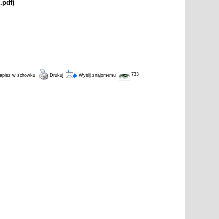
.pdf)
733
apisz w schowku
Drukuj
Wyślij znajomemu