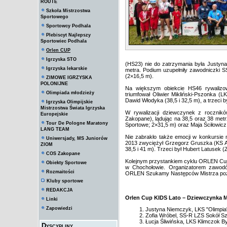
ROUTE
Szkoła Mistrzostwa
Sportowego
Sportowcy Podhala
Plebiscyt Najlepszy
Sportowiec Podhala
Orlen CUP
Igrzyska STO
(HS23) nie do zatrzymania była Justyna
Igrzyska lekarskie
metra. Podium uzupełniły zawodniczki S
(2×16,5 m).
ZIMOWE IGRZYSKA
POLONIJNE
Na większym obiekcie HS46 rywalizow
Olimpiada młodzieży
triumfował Oliwier Mikliński-Pszonka (L
Dawid Włodyka (38,5 i 32,5 m), a trzeci
Igrzyska Olimpijskie
Mistrzostwa Świata Igrzyska
W rywalizacji dziewczynek z rocznik
Europejskie
Zakopane), lądując na 38,5 oraz 38 metr
Tour De Pologne Maratony
Sportowe; 2×31,5 m) oraz Maja Ściłowicz 
LANG TEAM
Nie zabrakło także emocji w konkursi
Uniwersjady, MS Juniorów
2013 zwyciężył Grzegorz Gruszka (KS AZ
ZIOM
38,5 i 41 m). Trzeci był Hubert Latusek 
COS Zakopane
Kolejnym przystankiem cyklu ORLEN Cup K
Obiekty Sportowe
w Chochołowie. Organizatorem zawodó
Rozmaitości
ORLEN Szukamy Następców Mistrza poz
Kluby sportowe
REDAKCJA
Orlen Cup KIDS Lato – Dziewczynka M
Linki
Zapowiedzi
Justyna Niemczyk, LKS "Olimpia"
Zofia Wróbel, SS-R LZS Sokół Szc
Łucja Śliwińska, LKS Klimczok By
Dyscypliny