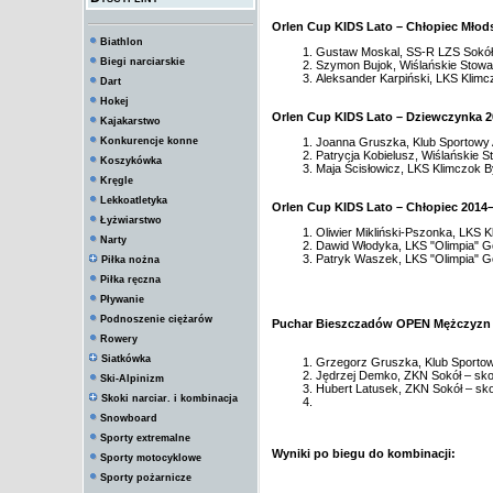
Orlen Cup KIDS Lato – Chłopiec Młods
Biathlon
Gustaw Moskal, SS-R LZS Sokół S
Biegi narciarskie
Szymon Bujok, Wiślańskie Stowar
Aleksander Karpiński, LKS Klimcz
Dart
Hokej
Orlen Cup KIDS Lato – Dziewczynka 2
Kajakarstwo
Konkurencje konne
Joanna Gruszka, Klub Sportowy A
Patrycja Kobielusz, Wiślańskie S
Koszykówka
Maja Ścisłowicz, LKS Klimczok By
Kręgle
Lekkoatletyka
Orlen Cup KIDS Lato – Chłopiec 2014
Łyżwiarstwo
Oliwier Mikliński-Pszonka, LKS K
Narty
Dawid Włodyka, LKS "Olimpia" Go
Patryk Waszek, LKS "Olimpia" Go
Piłka nożna
Piłka ręczna
Pływanie
Podnoszenie ciężarów
Puchar Bieszczadów OPEN Mężczyzn 
Rowery
Siatkówka
Grzegorz Gruszka, Klub Sportowy
Jędrzej Demko, ZKN Sokół – skoki
Ski-Alpinizm
Hubert Latusek, ZKN Sokół – skok
Skoki narciar. i kombinacja
Snowboard
Sporty extremalne
Wyniki po biegu do kombinacji:
Sporty motocyklowe
Sporty pożarnicze