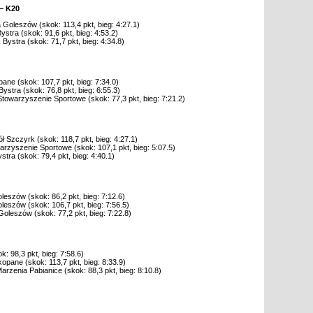
– K20
Goleszów (skok: 113,4 pkt, bieg: 4:27.1)
stra (skok: 91,6 pkt, bieg: 4:53.2)
Bystra (skok: 71,7 pkt, bieg: 4:34.8)
e (skok: 107,7 pkt, bieg: 7:34.0)
ystra (skok: 76,8 pkt, bieg: 6:55.3)
Stowarzyszenie Sportowe (skok: 77,3 pkt, bieg: 7:21.2)
Szczyrk (skok: 118,7 pkt, bieg: 4:27.1)
rzyszenie Sportowe (skok: 107,1 pkt, bieg: 5:07.5)
ra (skok: 79,4 pkt, bieg: 4:40.1)
eszów (skok: 86,2 pkt, bieg: 7:12.6)
eszów (skok: 106,7 pkt, bieg: 7:56.5)
oleszów (skok: 77,2 pkt, bieg: 7:22.8)
: 98,3 pkt, bieg: 7:58.6)
ane (skok: 113,7 pkt, bieg: 8:33.9)
zenia Pabianice (skok: 88,3 pkt, bieg: 8:10.8)