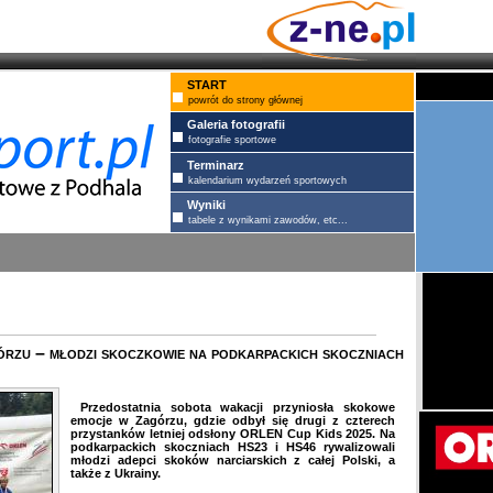
START
powrót do strony głównej
Galeria fotografii
fotografie sportowe
Terminarz
kalendarium wydarzeń sportowych
Wyniki
tabele z wynikami zawodów, etc...
u – młodzi skoczkowie na podkarpackich skoczniach
Przedostatnia sobota wakacji przyniosła skokowe
emocje w Zagórzu, gdzie odbył się drugi z czterech
przystanków letniej odsłony ORLEN Cup Kids 2025. Na
podkarpackich skoczniach HS23 i HS46 rywalizowali
młodzi adepci skoków narciarskich z całej Polski, a
także z Ukrainy.