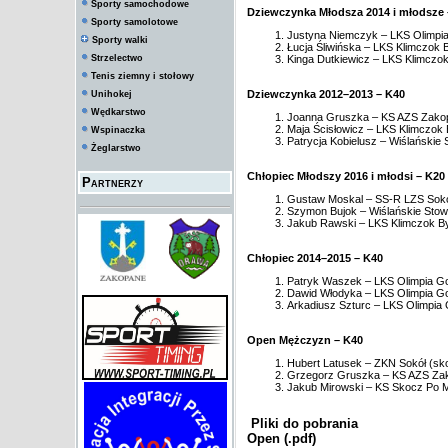
Sporty samochodowe
Dziewczynka Młodsza 2014 i młodsze 
Sporty samolotowe
Justyna Niemczyk – LKS Olimpia 
Sporty walki
Łucja Śliwińska – LKS Klimczok By
Strzelectwo
Kinga Dutkiewicz – LKS Klimczok 
Tenis ziemny i stołowy
Dziewczynka 2012–2013 – K40
Unihokej
Wędkarstwo
Joanna Gruszka – KS AZS Zakopan
Maja Ścisłowicz – LKS Klimczok B
Wspinaczka
Patrycja Kobielusz – Wiślańskie 
Żeglarstwo
Chłopiec Młodszy 2016 i młodsi – K20
Partnerzy
Gustaw Moskal – SS-R LZS Sokół 
Szymon Bujok – Wiślańskie Stowa
Jakub Rawski – LKS Klimczok Byst
Chłopiec 2014–2015 – K40
Patryk Waszek – LKS Olimpia Gol
Dawid Włodyka – LKS Olimpia Gol
Arkadiusz Szturc – LKS Olimpia G
Open Mężczyzn – K40
Hubert Latusek – ZKN Sokół (skok
Grzegorz Gruszka – KS AZS Zakop
Jakub Mirowski – KS Skocz Po Mar
Pliki do pobrania
Open (.pdf)