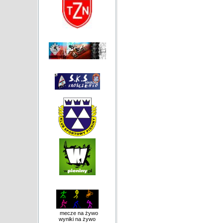
mecze na żywo
wyniki na żywo