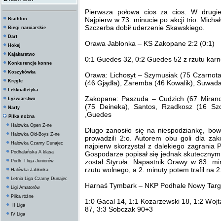
Pierwsza połowa cios za cios. W drugiej
Najpierw w 73. minucie po akcji trio: Mich
Biathlon
Szczerba dobił uderzenie Skawskiego.
Biegi narciarskie
Dart
Orawa Jabłonka – KS Zakopane 2:2 (0:1)
Hokej
Kajakarstwo
0:1 Guedes 32, 0:2 Guedes 52 z rzutu karne
Konkurencje konne
Koszykówka
Orawa: Lichosyt – Szymusiak (75 Czarnota)
Kręgle
(46 Gjądła), Zaremba (46 Kowalik), Suwada
Lekkoatletyka
Zakopane: Paszuda – Cudzich (67 Miranda
Łyżwiarstwo
(75 Deineka), Santos, Rzadkosz (16 Szc
Narty
,Guedes
Piłka nożna
Halówka Open Z-ne
Długo zanosiło się na niespodziankę, bow
Halówka Old-Boys Z-ne
prowadzili 2:o. Autorem obu goli dla zak
Halówka Czarny Dunajec
najpierw skorzystał z dalekiego zagrania 
Podhalańska A klasa
Gospodarze popisał się jednak skutecznym
został Styruła. Napastnik Orawy w 83. m
Podh. I liga Juniorów
rzutu wolnego, a 2. minuty potem trafił na 
Halówka Jabłonka
Letnia Liga Czarny Dunajec
Harnaś Tymbark – NKP Podhale Nowy Targ I
Ligi Amatorów
Piłka różne
1:0 Gacal 14, 1:1 Kozarzewski 18, 1:2 Woj
II Liga
87, 3:3 Sobczak 90+3
IV Liga