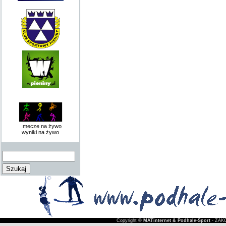
mecze na żywo
wyniki na żywo
Copyright ©
MATinternet & Podhale-Sport
- ZAKO