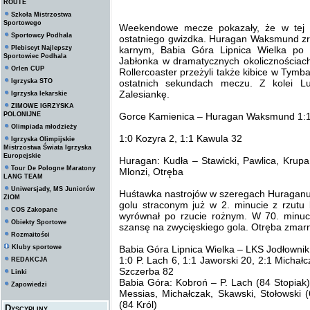
ROUTE
Szkoła Mistrzostwa
Sportowego
Weekendowe mecze pokazały, że w tej 
Sportowcy Podhala
ostatniego gwizdka. Huragan Waksmund z
Plebiscyt Najlepszy
karnym, Babia Góra Lipnica Wielka po 
Sportowiec Podhala
Jabłonka w dramatycznych okolicznościac
Orlen CUP
Rollercoaster przeżyli także kibice w Tym
Igrzyska STO
ostatnich sekundach meczu. Z kolei L
Zalesiankę.
Igrzyska lekarskie
ZIMOWE IGRZYSKA
POLONIJNE
Gorce Kamienica – Huragan Waksmund 1:1
Olimpiada młodzieży
1:0 Kozyra 2, 1:1 Kawula 32
Igrzyska Olimpijskie
Mistrzostwa Świata Igrzyska
Europejskie
Huragan: Kudła – Stawicki, Pawlica, Krup
Tour De Pologne Maratony
Mlonzi, Otręba
LANG TEAM
Uniwersjady, MS Juniorów
Huśtawka nastrojów w szeregach Huraganu.
ZIOM
golu straconym już w 2. minucie z rzutu
COS Zakopane
wyrównał po rzucie rożnym. W 70. minuci
Obiekty Sportowe
szansę na zwycięskiego gola. Otręba zmar
Rozmaitości
Kluby sportowe
Babia Góra Lipnica Wielka – LKS Jodłownik
1:0 P. Lach 6, 1:1 Jaworski 20, 2:1 Michał
REDAKCJA
Szczerba 82
Linki
Babia Góra: Kobroń – P. Lach (84 Stopiak)
Zapowiedzi
Messias, Michałczak, Skawski, Stołowski 
(84 Król)
Dyscypliny