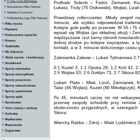
V Liga i Liga Okręgowa
Podhale: Solecki – Fedor, Zemanek, Koz
Łukasz, Truty (75 Osikowski), Wojtas, Liz
Nowotarska Piłka Halowa
Halówka Czorsztyn
Prawdziwy rollercoaster. Młody zespół n
Podhalańska Liga Piłki Halowej
minucie, ale szybko odpowiedział trafie
Piłka ręczna
Kolejne gole padły po przerwie. W 55 i 75 
Pływanie
wpisali się Wojtas (po składnej akcji) i 
Podnoszenie ciężarów
międzyczasie rzut karny obronił nowotarsk
Rowery
dobrej drodze po kolejne zwycięstwo, a 
Siatkówka
kontakt, a w 3. minucie doliczonego czasu 
Ski-Alpinizm
Zalesianka Zalesie – Lubań Tylmanowa 2:7 
Skoki narciar. i kombinacja
Snowboard
0:1 Kuziel 3, 1:1 Opoka 28, 1:2 Król 42, 2
Sporty extremalne
2:5 Wojtas 53, 2:6 Gołdyn 73, 2:7 Sikora 82
Sporty motocyklowe
Sporty pożarnicze
Lubań: Plata – Mlak, Lizoń, Ziemianek, K
Sporty samochodowe
Talar (46 Wojtas), Kuziel (80 Mikołajczyk),
Sporty samolotowe
Po 45. minutach raczej nic nie wskazyw
Sporty walki
przerwę zespoły schodziły przy remisie 
Strzelectwo
skuteczności przyjezdnych, w szeregach 
Tenis ziemny i stołowy
Sikora.
Unihokej
Wędkarstwo
Wierchy Rabka – Zdrój – Wiatr Ludźmierz 2:
Wspinaczka
Żeglarstwo