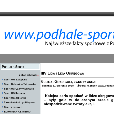
Podhale-Sport
V Liga i Liga Okręgowa
pokaż schowek
»
Sport UM Zakopane
6. liga. Grad goli, zwroty akcji
Sport Bukowina Tatrzańska
dodano: 31 Sierpnia 2025 (źródło: M.Zubek www.podhale
Sport UG Czarny Dunajec
Sport UG Poronin
Kolejna seria spotkań w lidze okręgow
Sport UG Jabłonka
– były gole w doliczonym czasie gr
Zakopiańska Liga Biegowa
niespodziewane zwroty akcji.
Sport i zdrowie
EUROPEAN CLIMBING