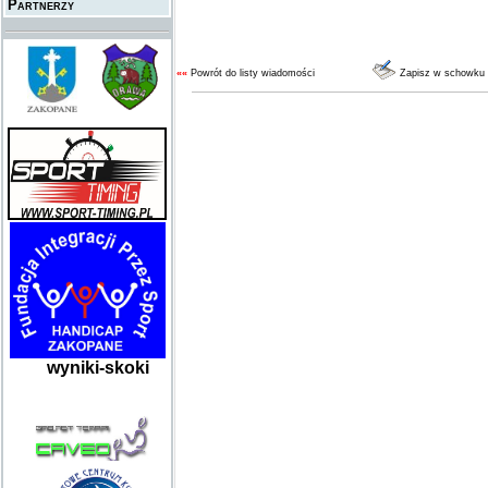
Partnerzy
««
Powrót do listy wiadomości
Zapisz w schowku
wyniki-skoki