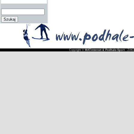
Copyright ©
MATinternet & Podhale-Sport
- ZAKO