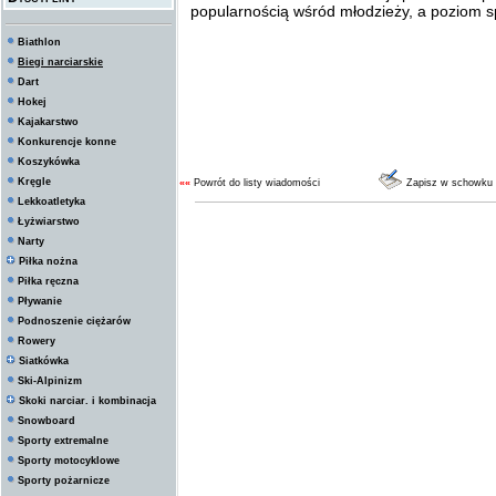
popularnością wśród młodzieży, a poziom spo
Biathlon
Biegi narciarskie
Dart
Hokej
Kajakarstwo
Konkurencje konne
Koszykówka
Kręgle
««
Powrót do listy wiadomości
Zapisz w schowku
Lekkoatletyka
Łyżwiarstwo
Narty
Piłka nożna
Piłka ręczna
Pływanie
Podnoszenie ciężarów
Rowery
Siatkówka
Ski-Alpinizm
Skoki narciar. i kombinacja
Snowboard
Sporty extremalne
Sporty motocyklowe
Sporty pożarnicze