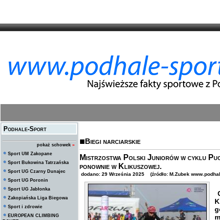
Podhale-Sport
Biegi narciarskie
pokaż schowek
»
Sport UM Zakopane
Mistrzostwa Polski Juniorów w cyklu Pu
Sport Bukowina Tatrzańska
ponownie w Klikuszowej.
Sport UG Czarny Dunajec
dodano: 29 Września 2025 (źródło: M.Zubek www.podhale
Sport UG Poronin
Sport UG Jabłonka
C
Zakopiańska Liga Biegowa
K
Sport i zdrowie
g
EUROPEAN CLIMBING
m