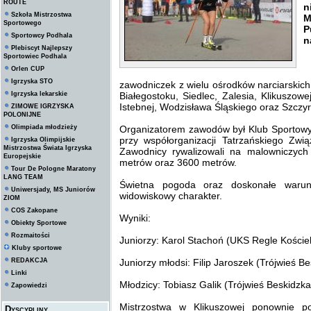
ROUTE
n
Szkoła Mistrzostwa
M
Sportowego
P
Sportowcy Podhala
n
Plebiscyt Najlepszy
Sportowiec Podhala
Orlen CUP
N
Igrzyska STO
zawodniczek z wielu ośrodków narciarskic
Igrzyska lekarskie
Białegostoku, Siedlec, Zalesia, Klikuszo
Istebnej, Wodzisława Śląskiego oraz Szczyr
ZIMOWE IGRZYSKA
POLONIJNE
Olimpiada młodzieży
Organizatorem zawodów był Klub Sportowy 
przy współorganizacji Tatrzańskiego Zw
Igrzyska Olimpijskie
Mistrzostwa Świata Igrzyska
Zawodnicy rywalizowali na malowniczyc
Europejskie
metrów oraz 3600 metrów.
Tour De Pologne Maratony
LANG TEAM
Świetna pogoda oraz doskonałe warun
Uniwersjady, MS Juniorów
widowiskowy charakter.
ZIOM
COS Zakopane
Wyniki:
Obiekty Sportowe
Rozmaitości
Juniorzy: Karol Stachoń (UKS Regle Kościel
Kluby sportowe
REDAKCJA
Juniorzy młodsi: Filip Jaroszek (Trójwieś B
Linki
Młodzicy: Tobiasz Galik (Trójwieś Beskidzk
Zapowiedzi
Mistrzostwa w Klikuszowej ponownie po
Dyscypliny