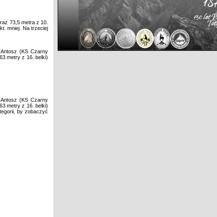
raz 73,5 metra z 10.
t. mniej. Na trzeciej
ia Antosz (KS Czarny
63 metry z 16. belki)
ia Antosz (KS Czarny
63 metry z 16. belki)
ategorii, by zobaczyć