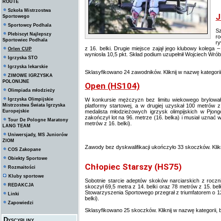
ROUTE
Szkoła Mistrzostwa
J
Sportowego
Sportowcy Podhala
S
Plebiscyt Najlepszy
ro
Sportowiec Podhala
ry
z 16. belki. Drugie miejsce zajął jego klubowy kolega
Orlen CUP
wyniosła 10,5 pkt. Skład podium uzupełnił Wojciech Wrób
Igrzyska STO
Igrzyska lekarskie
Sklasyfikowano 24 zawodników. Kliknij w nazwę kategori
ZIMOWE IGRZYSKA
POLONIJNE
Open (HS104)
Olimpiada młodzieży
Igrzyska Olimpijskie
W konkursie mężczyzn bez limitu wiekowego brylował
Mistrzostwa Świata Igrzyska
platformy startowej, a w drugiej uzyskał 100 metrów
Europejskie
medalista młodzieżowych igrzysk olimpijskich w Pjong
zakończył lot na 96. metrze (16. belka) i musiał uzna
Tour De Pologne Maratony
metrów z 16. belki).
LANG TEAM
Uniwersjady, MS Juniorów
ZIOM
Zawody bez dyskwalifikacji ukończyło 33 skoczków. Klikn
COS Zakopane
Obiekty Sportowe
Chłopiec Starszy (HS75)
Rozmaitości
Kluby sportowe
Sobotnie starcie adeptów skoków narciarskich z roc
REDAKCJA
skoczył 69,5 metra z 14. belki oraz 78 metrów z 15. bel
Stowarzyszenia Sportowego przegrał z triumfatorem o 1
Linki
belki).
Zapowiedzi
Sklasyfikowano 25 skoczków. Kliknij w nazwę kategorii,
Dyscypliny