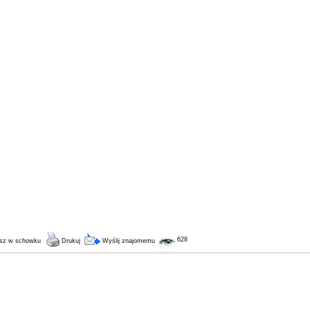
628
sz w schowku
Drukuj
Wyślij znajomemu