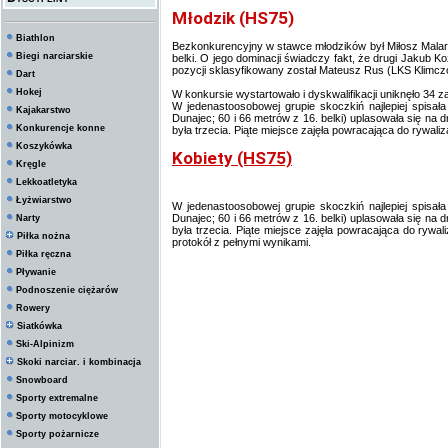
Młodzik (HS75)
Biathlon
Bezkonkurencyjny w stawce młodzików był Miłosz Malarz
Biegi narciarskie
belki. O jego dominacji świadczy fakt, że drugi Jakub Koz
pozycji sklasyfikowany został Mateusz Rus (LKS Klimczok
Dart
Hokej
W konkursie wystartowało i dyskwalifikacji uniknęło 34 z
W jedenastoosobowej grupie skoczkiń najlepiej spisała
Kajakarstwo
Dunajec; 60 i 66 metrów z 16. belki) uplasowała się na dr
Konkurencje konne
była trzecia. Piąte miejsce zajęła powracająca do rywaliza
Koszykówka
Kobiety (HS75)
Kręgle
Lekkoatletyka
Łyżwiarstwo
W jedenastoosobowej grupie skoczkiń najlepiej spisała
Dunajec; 60 i 66 metrów z 16. belki) uplasowała się na dr
Narty
była trzecia. Piąte miejsce zajęła powracająca do rywali
Piłka nożna
protokół z pełnymi wynikami.
Piłka ręczna
Pływanie
Podnoszenie ciężarów
Rowery
Siatkówka
Ski-Alpinizm
Skoki narciar. i kombinacja
Snowboard
Sporty extremalne
Sporty motocyklowe
Sporty pożarnicze