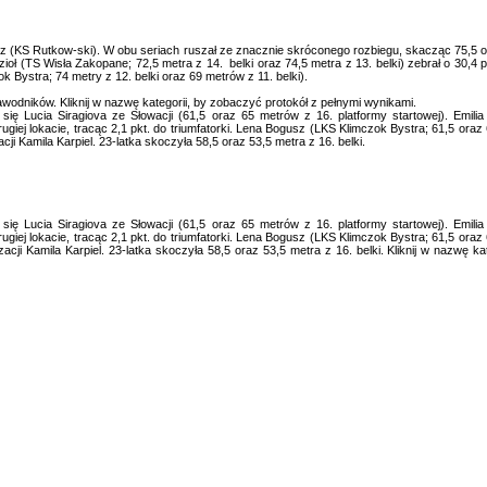
 (KS Rutkow-ski). W obu seriach ruszał ze znacznie skróconego rozbiegu, skacząc 75,5 o
ioł (TS Wisła Zakopane; 72,5 metra z 14. belki oraz 74,5 metra z 13. belki) zebrał o 30,4 pk
 Bystra; 74 metry z 12. belki oraz 69 metrów z 11. belki).
awodników. Kliknij w nazwę kategorii, by zobaczyć protokół z pełnymi wynikami.
 się Lucia Siragiova ze Słowacji (61,5 oraz 65 metrów z 16. platformy startowej). Emil
ugiej lokacie, tracąc 2,1 pkt. do triumfatorki. Lena Bogusz (LKS Klimczok Bystra; 61,5 oraz 
cji Kamila Karpiel. 23-latka skoczyła 58,5 oraz 53,5 metra z 16. belki.
 się Lucia Siragiova ze Słowacji (61,5 oraz 65 metrów z 16. platformy startowej). Emil
ugiej lokacie, tracąc 2,1 pkt. do triumfatorki. Lena Bogusz (LKS Klimczok Bystra; 61,5 oraz 
zacji Kamila Karpiel. 23-latka skoczyła 58,5 oraz 53,5 metra z 16. belki. Kliknij w nazwę k