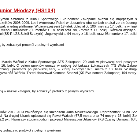
unior Młodszy (HS104)
zymon Szarniak z Klubu Sportowego Eve-nement Zakopane okazał się najlepszym s
czników 2008-2009. Letni wicemistrz Polski w duetach w obu seriach skakał ze skrócone
wali, o jedną platformę. W pierwszej serii 17-latek doleciał do 100. metra z 17. belki, a w fina
 – Michał Obtułowicz (96 metrów z 18. belki oraz 98,5 metra z 17. belki). Różnica dzielą
el (SS-R LZS Sokół Szczyrk). Jego wyniki to 94 metry z 18. belki oraz 96 metrów z 17. belki
i, by zobaczyć protokół z pełnymi wynikami.
 Marcin Wróbel z Klubu Sportowego AZS Zakopane. 20-latek w pierwszej serii poszybo
 z 16. belki. O osiem punktów gorszy w sobotę był Łukasz Łukaszczyk (TS Wisła Zakop
czangu prowadził po pierwszej serii, w której skoczył 107,5 metra z 18. belki. W drugi
ć wyższość Wróbla. Trzeci finiszował Klemens Staszel (KS Eve-nement Zakopane; 104 metry 
ij w nazwę kategorii, by zobaczyć protokół z pełnymi wynikami.
zników 2012-2013 zakończyło się sukcesem Jana Malczewskiego. Reprezentant Klubu Sp
ki. Na drugiej lokacie uplasował się Paweł Wałach (67,5 metra oraz 74 metry z 15. belki) Z
2,2 pkt. Najniższy stopień podium przypadł Mateuszowi Urbasiowi (KS Czarny Dunajec; 68,5
 by zobaczyć protokół z pełnymi wynikami.