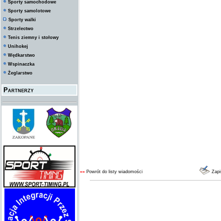
Sporty samochodowe
Sporty samolotowe
Sporty walki
Strzelectwo
Tenis ziemny i stołowy
Unihokej
Wędkarstwo
Wspinaczka
Żeglarstwo
Partnerzy
««
Powrót do listy wiadomości
Zapi