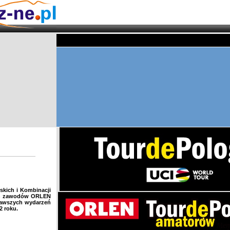
skich i Kombinacji
ch zawodów ORLEN
ekawszych wydarzeń
2 roku.