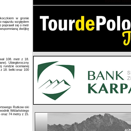
koczkiem w gronie
go najazdu względem
le poprawił się o metr
ca wspomnianą dwójkę
.
wał 108. metr z 18.
ane). Ubiegłoroczny
ej rundzie ocenianej
z 18. belki oraz 100
ortowego Rutkow-ski
awodnik Wiślańskiego
 oraz 74 metry z 15.