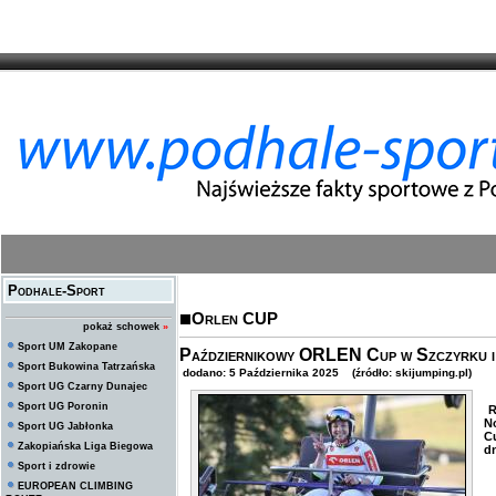
Podhale-Sport
Orlen CUP
pokaż schowek
»
Sport UM Zakopane
Październikowy ORLEN Cup w Szczyrku i 
Sport Bukowina Tatrzańska
dodano: 5 Października 2025 (źródło: skijumping.pl)
Sport UG Czarny Dunajec
Sport UG Poronin
R
N
Sport UG Jabłonka
C
Zakopiańska Liga Biegowa
dn
Sport i zdrowie
EUROPEAN CLIMBING