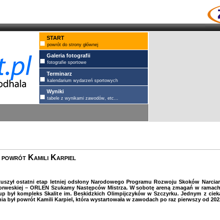
START
powrót do strony głównej
Galeria fotografii
fotografie sportowe
Terminarz
kalendarium wydarzeń sportowych
Wyniki
tabele z wynikami zawodów, etc...
powrót Kamili Karpiel
uszył ostatni etap letniej odsłony Narodowego Programu Rozwoju Skoków Narciar
orweskiej – ORLEN Szukamy Następców Mistrza. W sobotę areną zmagań w rama
up był kompleks Skalite im. Beskidzkich Olimpijczyków w Szczyrku. Jednym z ci
ia był powrót Kamili Karpiel, która wystartowała w zawodach po raz pierwszy od 202