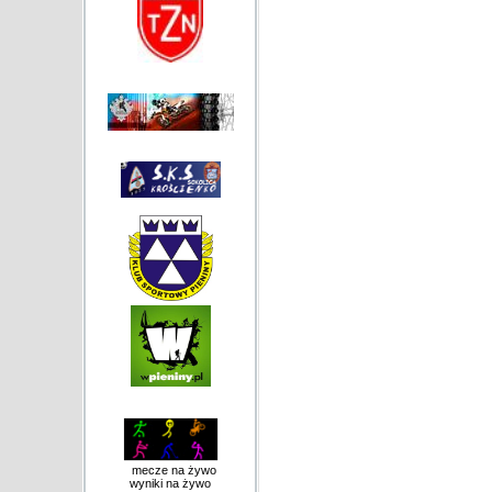
mecze na żywo
wyniki na żywo