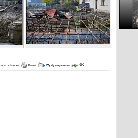
660
isz w schowku
Drukuj
Wyślij znajomemu