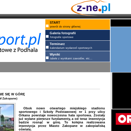
START
powrót do strony głównej
Galeria fotografii
fotografie sportowe
Terminarz
kalendarium wydarzeń sportowych
Wyniki
tabele z wynikami zawodów, etc...
ie się w górę
M Zakopane)
Obok nowo otwartego miejskiego stadionu
sportowego i Szkoły Podstawowej nr 1 przy ulicy
Orkana powstaje nowoczesna hala sportowa. Zostały
już wylane pierwsze fundamenty, a od teraz inwestycja
będzie rosnąć w górę. To kolejna realizowana
inwestycja przez Miasto Zakopane w zakopiańską
oświatę.