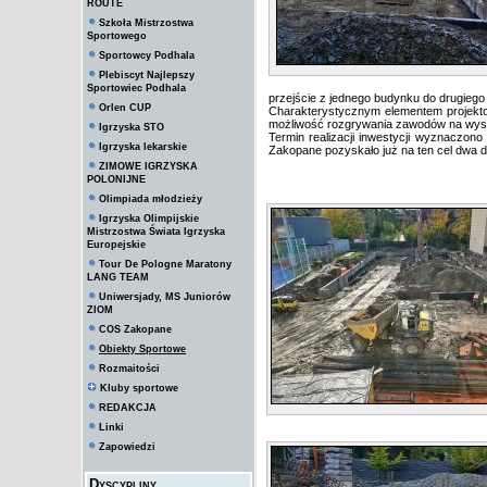
ROUTE
Szkoła Mistrzostwa
Sportowego
Sportowcy Podhala
Plebiscyt Najlepszy
Sportowiec Podhala
przejście z jednego budynku do drugieg
Orlen CUP
Charakterystycznym elementem projekto
możliwość rozgrywania zawodów na wys
Igrzyska STO
Termin realizacji inwestycji wyznaczono 
Igrzyska lekarskie
Zakopane pozyskało już na ten cel dwa do
ZIMOWE IGRZYSKA
POLONIJNE
Olimpiada młodzieży
Igrzyska Olimpijskie
Mistrzostwa Świata Igrzyska
Europejskie
Tour De Pologne Maratony
LANG TEAM
Uniwersjady, MS Juniorów
ZIOM
COS Zakopane
Obiekty Sportowe
Rozmaitości
Kluby sportowe
REDAKCJA
Linki
Zapowiedzi
Dyscypliny