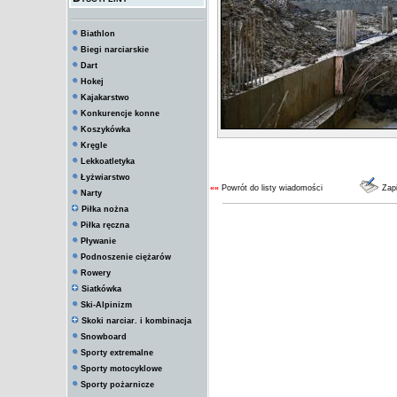
Biathlon
Biegi narciarskie
Dart
Hokej
Kajakarstwo
Konkurencje konne
Koszykówka
Kręgle
Lekkoatletyka
Łyżwiarstwo
««
Powrót do listy wiadomości
Zap
Narty
Piłka nożna
Piłka ręczna
Pływanie
Podnoszenie ciężarów
Rowery
Siatkówka
Ski-Alpinizm
Skoki narciar. i kombinacja
Snowboard
Sporty extremalne
Sporty motocyklowe
Sporty pożarnicze