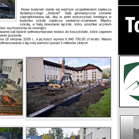
Nowy budynek stanie się ważnym uzupełnieniem zaplecza
dydaktycznego „Jedynki”. Sala gimnastyczna zostanie
zaprojektowana tak, aby w pełni wykorzystać istniejące w
budynku szkoły zaplecze sanitarno–szatniowe. Między
szkołą, a halą powstanie łącznik, który umożliwi uczniom
o bez wychodzenia na zewnątrz.
wanej sali będzie pełnowymiarowe boisko do koszykówki, które zapewni
okim poziomie.
na 18 sierpnia 2026 r., a jej koszt wynosi 6 845 700,00 zł brutto. Miasto
finansowania o łącznej wartości ponad 3 milionów złotych.