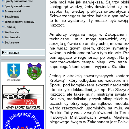
Sporty samochodowe
była możliwie jak największa. Są trzy blo
zasięgnąć wiedzy, żeby dowiedzieć się tr
Sporty samolotowe
szybko tą wiedzę praktyczno-teoretycz
Sporty walki
Schwarzenegger bardzo ładnie o tym mówił
Strzelectwo
to to nie wystarczy. Ty musisz być swoj
Tenis ziemny i stołowy
Kszczot.
Unihokej
Wędkarstwo
Amatorzy biegania mają w Zakopanem t
Wspinaczka
techniczne i m.in. mogą sprawdzić, cz
Żeglarstwo
sprzętu głównie do analizy uchu, można pr
nie widać gołym okiem, choćby symetrię 
Partnerzy
ważne, a wielu amatorów o tym nie wie. P
pomagające w regeneracji po biegu. Na p
monitorowaniem tempa biegu czy tętna p
zapobiegać kontuzjom – wyjaśnia Klaudia 
Jedną z atrakcją towarzyszących konfer
Krokwią”, który odbędzie się wieczorem
Sportu pod kompleksem skoczni narciarski
i to nie tylko lekkoatleci, jak np. Pia Skr
Kszczot, ale także m.in. mistrzyni świat
Kałucka, medalistka igrzysk olimpijskich
uczestnicy otrzymają pamiątkowe medale.
wśród rzeczowych upominków są m.in. we
Polskie Tatry wraz z wejściówkami do Term
Halowych Mistrzostwach Świata Masters
biegowego święta w Zakopanem jest Polski Z