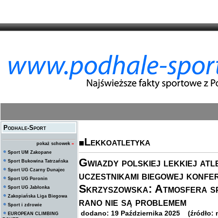
Podhale-Sport
Lekkoatletyka
pokaż schowek
»
Sport UM Zakopane
Gwiazdy polskiej lekkiej atl
Sport Bukowina Tatrzańska
Sport UG Czarny Dunajec
uczestnikami biegowej konfe
Sport UG Poronin
Skrzyszowska: Atmosfera spr
Sport UG Jabłonka
Zakopiańska Liga Biegowa
rano nie są problemem
Sport i zdrowie
dodano: 19 Października 2025 (źródło: 
EUROPEAN CLIMBING