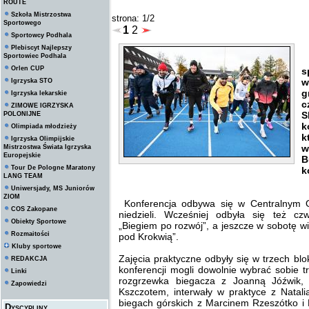
ROUTE
Szkoła Mistrzostwa
strona: 1/2
Sportowego
1
2
Sportowcy Podhala
Plebiscyt Najlepszy
Sportowiec Podhala
–
Orlen CUP
s
w
Igrzyska STO
g
Igrzyska lekarskie
c
ZIMOWE IGRZYSKA
S
POLONIJNE
k
Olimpiada młodzieży
k
Igrzyska Olimpijskie
w
Mistrzostwa Świata Igrzyska
Europejskie
B
Tour De Pologne Maratony
k
LANG TEAM
Uniwersjady, MS Juniorów
ZIOM
Konferencja odbywa się w Centralnym 
COS Zakopane
niedzieli. Wcześniej odbyła się też c
Obiekty Sportowe
„Biegiem po rozwój”, a jeszcze w sobotę 
Rozmaitości
pod Krokwią”.
Kluby sportowe
Zajęcia praktyczne odbyły się w trzech bl
REDAKCJA
konferencji mogli dowolnie wybrać sobie t
Linki
rozgrzewka biegacza z Joanną Jóźwik,
Zapowiedzi
Kszczotem, interwały w praktyce z Natali
biegach górskich z Marcinem Rzeszótko i 
Dyscypliny