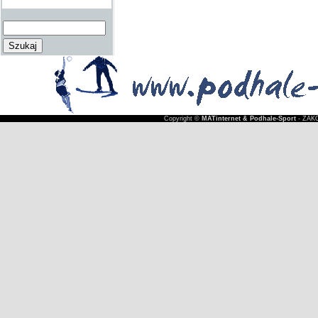
Copyright ©
MATinternet & Podhale-Sport
- ZAKO