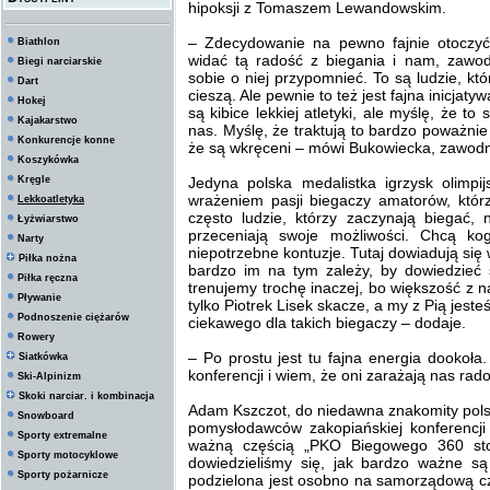
hipoksji z Tomaszem Lewandowskim.
– Zdecydowanie na pewno fajnie otoczyć
Biathlon
widać tą radość z biegania i nam, zawo
Biegi narciarskie
sobie o niej przypomnieć. To są ludzie, kt
Dart
cieszą. Ale pewnie to też jest fajna inicjat
Hokej
są kibice lekkiej atletyki, ale myślę, że t
Kajakarstwo
nas. Myślę, że traktują to bardzo poważni
Konkurencje konne
że są wkręceni – mówi Bukowiecka, zawodn
Koszykówka
Kręgle
Jedyna polska medalistka igrzysk olimpij
wrażeniem pasji biegaczy amatorów, któ
Lekkoatletyka
często ludzie, którzy zaczynają biegać, 
Łyżwiarstwo
przeceniają swoje możliwości. Chcą ko
Narty
niepotrzebne kontuzje. Tutaj dowiadują się 
Piłka nożna
bardzo im na tym zależy, by dowiedzieć 
Piłka ręczna
trenujemy trochę inaczej, bo większość z n
Pływanie
tylko Piotrek Lisek skacze, a my z Pią jeste
Podnoszenie ciężarów
ciekawego dla takich biegaczy – dodaje.
Rowery
– Po prostu jest tu fajna energia dookoł
Siatkówka
konferencji i wiem, że oni zarażają nas ra
Ski-Alpinizm
Skoki narciar. i kombinacja
Adam Kszczot, do niedawna znakomity polsk
Snowboard
pomysłodawców zakopiańskiej konferencji 
Sporty extremalne
ważną częścią „PKO Biegowego 360 stop
Sporty motocyklowe
dowiedzieliśmy się, jak bardzo ważne są
Sporty pożarnicze
podzielona jest osobno na samorządową cz