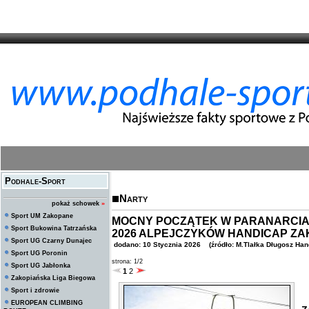
Podhale-Sport
Narty
pokaż schowek
»
Sport UM Zakopane
MOCNY POCZĄTEK W PARANARCIA
Sport Bukowina Tatrzańska
2026 ALPEJCZYKÓW HANDICAP Z
Sport UG Czarny Dunajec
dodano: 10 Stycznia 2026 (źródło: M.Tlałka Długosz Han
Sport UG Poronin
strona: 1/2
Sport UG Jabłonka
1
2
Zakopiańska Liga Biegowa
Sport i zdrowie
9
EUROPEAN CLIMBING