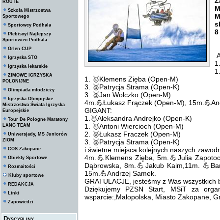
Z
ROUTE
M
Szkoła Mistrzostwa
M
Sportowego
s
Sportowcy Podhala
8
Plebiscyt Najlepszy
Sportowiec Podhala
Orlen CUP
A
Igrzyska STO
1
Igrzyska lekarskie
1
ZIMOWE IGRZYSKA
1. 🥇Klemens Zięba (Open-M)
POLONIJNE
3. 🥉Patrycja Strama (Open-K)
Olimpiada młodzieży
3. 🥉Jan Wolczko (Open-M)
Igrzyska Olimpijskie
4m.💪Łukasz Frączek (Open-M), 15m.💪An
Mistrzostwa Świata Igrzyska
GIGANT:
Europejskie
1.🥇Aleksandra Andrejko (Open-K)
Tour De Pologne Maratony
1. 🥇Antoni Wiercioch (Open-M)
LANG TEAM
2. 🥈Łukasz Fraczek (Open-M)
Uniwersjady, MS Juniorów
ZIOM
3. 🥉Patrycja Strama (Open-K)
i świetne miejsca kolejnych naszych zawod
COS Zakopane
4m.💪Klemens Zięba, 5m.💪Julia Zapoto
Obiekty Sportowe
Dąbrowska, 8m.💪Jakub Kaim,11m. 💪Bart
Rozmaitości
15m.💪Andrzej Samek.
Kluby sportowe
GRATULACJE, jesteśmy z Was wszystkich b
REDAKCJA
Dziękujemy PZSN Start, MSiT za orga
Linki
wsparcie:,Małopolska, Miasto Zakopane, G
Zapowiedzi
Dyscypliny