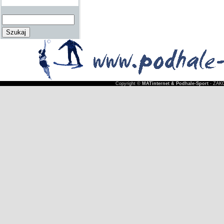
Copyright ©
MATinternet & Podhale-Sport
- ZAKO