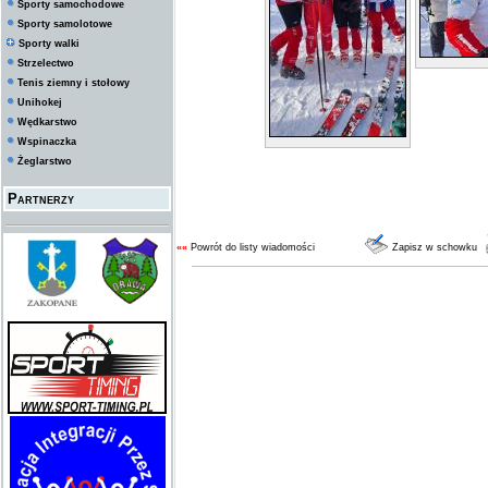
Sporty samochodowe
Sporty samolotowe
Sporty walki
Strzelectwo
Tenis ziemny i stołowy
Unihokej
Wędkarstwo
Wspinaczka
Żeglarstwo
Partnerzy
««
Powrót do listy wiadomości
Zapisz w schowku