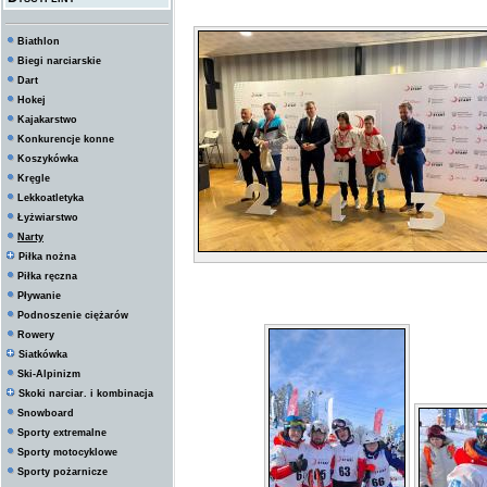
Biathlon
Biegi narciarskie
Dart
Hokej
Kajakarstwo
Konkurencje konne
Koszykówka
Kręgle
Lekkoatletyka
Łyżwiarstwo
Narty
Piłka nożna
Piłka ręczna
Pływanie
Podnoszenie ciężarów
Rowery
Siatkówka
Ski-Alpinizm
Skoki narciar. i kombinacja
Snowboard
Sporty extremalne
Sporty motocyklowe
Sporty pożarnicze