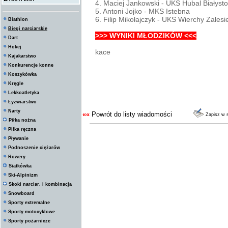
4. Maciej Jankowski - UKS Hubal Białyst
5. Antoni Jojko - MKS Istebna
6. Filip Mikołajczyk - UKS Wierchy Zalesi
Biathlon
Biegi narciarskie
>>> WYNIKI MŁODZIKÓW <<<
Dart
Hokej
kace
Kajakarstwo
Konkurencje konne
Koszykówka
Kręgle
Lekkoatletyka
Łyżwiarstwo
Narty
««
Powrót do listy wiadomości
Zapisz w 
Piłka nożna
Piłka ręczna
Pływanie
Podnoszenie ciężarów
Rowery
Siatkówka
Ski-Alpinizm
Skoki narciar. i kombinacja
Snowboard
Sporty extremalne
Sporty motocyklowe
Sporty pożarnicze