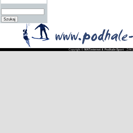
Copyright ©
MATinternet & Podhale-Sport
- ZAKO