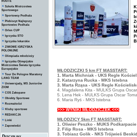
ROUTE
W
K
Szkoła Mistrzostwa
Sportowego
P
Sportowcy Podhala
b
Z
Plebiscyt Najlepszy
Sportowiec Podhala
k
Orlen CUP
M
P
Igrzyska STO
B
Igrzyska lekarskie
ZIMOWE IGRZYSKA
POLONIJNE
Olimpiada młodzieży
Igrzyska Olimpijskie
Mistrzostwa Świata Igrzyska
Europejskie
MŁODZICZKI 5 km FT MASSTART:
Tour De Pologne Maratony
1. Marta Michniak - UKS Regle Kościel
LANG TEAM
2. Katarzyna Rucka - MKS Istebna
Uniwersjady, MS Juniorów
3. Marta Rząsa - UKS Regle Kościelisk
ZIOM
4. Magdalena Kita - MULKS Grupa Osca
COS Zakopane
5. Lena Hek - MULKS Grupa Oscar Toma
Obiekty Sportowe
6. Maria Ryś - MKS Istebna
Rozmaitości
>>> WYNIKI MŁODZICZEK <<<
Kluby sportowe
REDAKCJA
MŁODZICY 5km FT MASSTART:
Linki
1. Oliwier Peszko - MUKS Podkarpacie
Zapowiedzi
2. Filip Rosa - MKS Istebna
3. Tobiasz Golik - NKS Trójwieś Beski
Dyscypliny