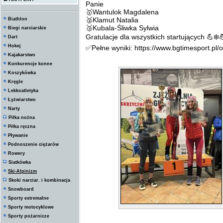
Panie
🥇Wantulok Magdalena
🥈Klamut Natalia
Biathlon
🥉Kubala-Śliwka Sylwia
Biegi narciarskie
Gratulacje dla wszystkich startujących 💪❄️
Dart
Hokej
✅Pełne wyniki: https://www.bgtimesport.pl
Kajakarstwo
Konkurencje konne
Koszykówka
Kręgle
Lekkoatletyka
Łyżwiarstwo
Narty
Piłka nożna
Piłka ręczna
Pływanie
Podnoszenie ciężarów
Rowery
Siatkówka
Ski-Alpinizm
Skoki narciar. i kombinacja
Snowboard
Sporty extremalne
Sporty motocyklowe
Sporty pożarnicze