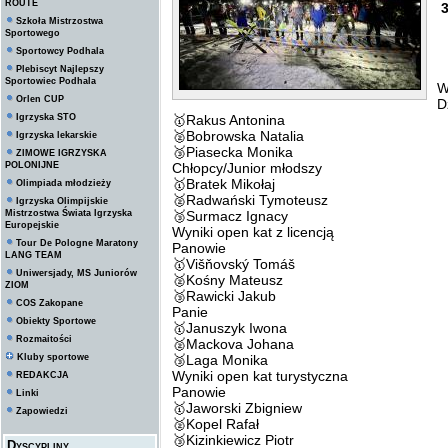
ROUTE
3
Szkoła Mistrzostwa
Sportowego
Sportowcy Podhala
Plebiscyt Najlepszy
Sportowiec Podhala
W
Orlen CUP
D
Igrzyska STO
🥇Rakus Antonina
🥈Bobrowska Natalia
Igrzyska lekarskie
🥉Piasecka Monika
ZIMOWE IGRZYSKA
POLONIJNE
Chłopcy/Junior młodszy
🥇Bratek Mikołaj
Olimpiada młodzieży
🥈Radwański Tymoteusz
Igrzyska Olimpijskie
Mistrzostwa Świata Igrzyska
🥉Surmacz Ignacy
Europejskie
Wyniki open kat z licencją
Tour De Pologne Maratony
Panowie
LANG TEAM
🥇Višňovský Tomáš
Uniwersjady, MS Juniorów
🥈Kośny Mateusz
ZIOM
🥉Rawicki Jakub
COS Zakopane
Panie
Obiekty Sportowe
🥇Januszyk Iwona
Rozmaitości
🥈Mackova Johana
Kluby sportowe
🥉Laga Monika
Wyniki open kat turystyczna
REDAKCJA
Panowie
Linki
🥇Jaworski Zbigniew
Zapowiedzi
🥈Kopel Rafał
🥉Kizinkiewicz Piotr
Dyscypliny