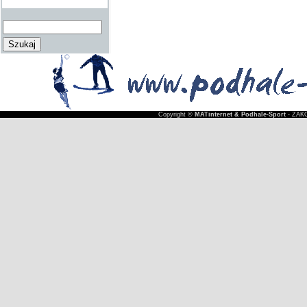
Copyright ©
MATinternet & Podhale-Sport
- ZAKO