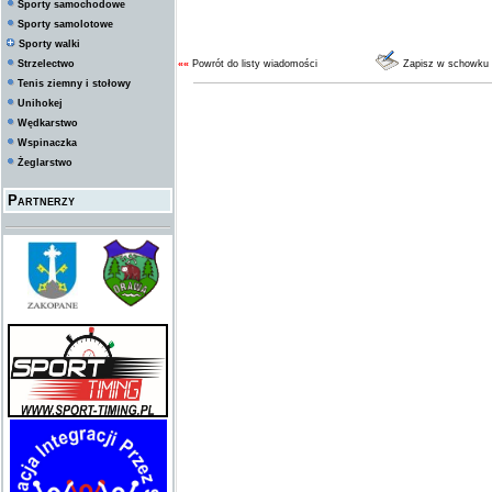
Sporty samochodowe
Sporty samolotowe
Sporty walki
Strzelectwo
««
Powrót do listy wiadomości
Zapisz w schowku
Tenis ziemny i stołowy
Unihokej
Wędkarstwo
Wspinaczka
Żeglarstwo
Partnerzy