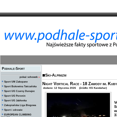
Podhale-Sport
Ski-Alpinizm
pokaż schowek
»
Sport UM Zakopane
Night Vertical Race - 18 Zawody im. Kuby 
Sport Bukowina Tatrzańska
dodano: 12 Stycznia 2026 (źródło: KS Kandahar)
Sport UG Czarny Dunajec
Sport UG Poronin
1
Sport UG Jabłonka
V
Zakopiańska Liga Biegowa
S
Sport i zdrowie
w
3
EUROPEAN CLIMBING