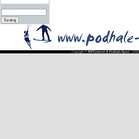
Copyright ©
MATinternet & Podhale-Sport
- ZAKO