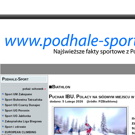
Podhale-Sport
Biathlon
pokaż schowek
»
Sport UM Zakopane
Puchar IBU. Polacy na siódmym miejscu w 
Sport Bukowina Tatrzańska
dodano: 5 Lutego 2026 (źródło: PZBiathlonu)
Sport UG Czarny Dunajec
Sport UG Poronin
R
Sport UG Jabłonka
n
Zakopiańska Liga Biegowa
z
Sport i zdrowie
s
s
EUROPEAN CLIMBING