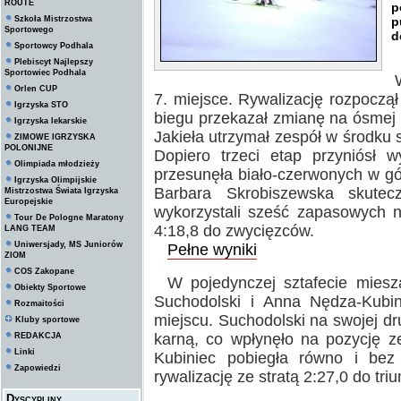
ROUTE
p
Szkoła Mistrzostwa
p
Sportowego
d
Sportowcy Podhala
Plebiscyt Najlepszy
Sportowiec Podhala
Orlen CUP
7. miejsce. Rywalizację rozpoczą
Igrzyska STO
biegu przekazał zmianę na ósmej 
Igrzyska lekarskie
Jakieła utrzymał zespół w środku s
ZIMOWE IGRZYSKA
POLONIJNE
Dopiero trzeci etap przyniósł
Olimpiada młodzieży
przesunęła biało-czerwonych w górę
Igrzyska Olimpijskie
Barbara Skrobiszewska skutecz
Mistrzostwa Świata Igrzyska
Europejskie
wykorzystali sześć zapasowych na
Tour De Pologne Maratony
4:18,8 do zwycięzców.
LANG TEAM
Uniwersjady, MS Juniorów
Pełne wyniki
ZIOM
COS Zakopane
W pojedynczej sztafecie miesz
Obiekty Sportowe
Suchodolski i Anna Nędza-Kubini
Rozmaitości
miejscu. Suchodolski na swojej dr
Kluby sportowe
karną, co wpłynęło na pozycję ze
REDAKCJA
Linki
Kubiniec pobiegła równo i bez
Zapowiedzi
rywalizację ze stratą 2:27,0 do tri
Dyscypliny