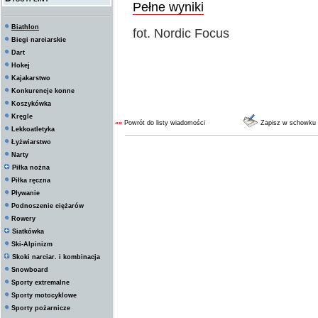
Pełne wyniki
Biathlon
fot. Nordic Focus
Biegi narciarskie
Dart
Hokej
Kajakarstwo
Konkurencje konne
Koszykówka
Kręgle
««
Powrót do listy wiadomości
Zapisz w schowku
Lekkoatletyka
Łyżwiarstwo
Narty
Piłka nożna
Piłka ręczna
Pływanie
Podnoszenie ciężarów
Rowery
Siatkówka
Ski-Alpinizm
Skoki narciar. i kombinacja
Snowboard
Sporty extremalne
Sporty motocyklowe
Sporty pożarnicze