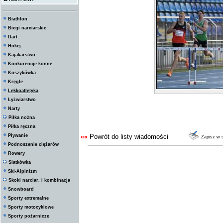
Biathlon
Biegi narciarskie
Dart
Hokej
Kajakarstwo
Konkurencje konne
Koszykówka
Kręgle
Lekkoatletyka
Łyżwiarstwo
Narty
Piłka nożna
Piłka ręczna
Pływanie
««
Powrót do listy wiadomości
Zapisz w 
Podnoszenie ciężarów
Rowery
Siatkówka
Ski-Alpinizm
Skoki narciar. i kombinacja
Snowboard
Sporty extremalne
Sporty motocyklowe
Sporty pożarnicze