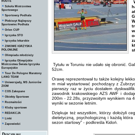
ROUTE
W
h
Szkoła Mistrzostwa
Sportowego
a
Sportowcy Podhala
G
W
Plebiscyt Najlepszy
Sportowiec Podhala
t
Orlen CUP
w
o
Igrzyska STO
z
Igrzyska lekarskie
k
ZIMOWE IGRZYSKA
s
POLONIJNE
Olimpiada młodzieży
Igrzyska Olimpijskie
Tytułu w Toruniu nie udało się obronić. G
Mistrzostwa Świata Igrzyska
Europejskie
52cm.
Tour De Pologne Maratony
LANG TEAM
Orawę reprezentował tu także kolejny lekko
Uniwersjady, MS Juniorów
m miał wystartować pochodzący z Zubrzycy
ZIOM
pierwszy raz w życiu dostałem dyskwalifik
COS Zakopane
zawodnik krakowskiego AZS AWF i dodaj
Obiekty Sportowe
200m - 22.28s, przyzwoitym wynikiem na 4
Rozmaitości
wyniki w sezonie letnim.
Kluby sportowe
Dziękuje też wszystkim, którzy dołożyli c
REDAKCJA
dietetyczną, psychologiczną i każdą która
Linki
sezon startowy" - podkreśla Kidoń.
Zapowiedzi
Dyscypliny