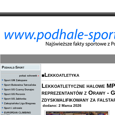
Podhale-Sport
Lekkoatletyka
pokaż schowek
»
Sport UM Zakopane
Lekkoatletyczne halowe MP
Sport Bukowina Tatrzańska
Sport UG Czarny Dunajec
reprezentantów z Orawy - Ga
Sport UG Poronin
zdyskwalifikowany za falsta
Sport UG Jabłonka
Zakopiańska Liga Biegowa
dodano: 2 Marca 2026
Sport i zdrowie
EUROPEAN CLIMBING