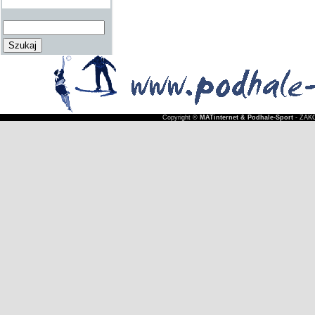
Copyright ©
MATinternet & Podhale-Sport
- ZAKO