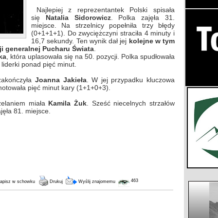
Najlepiej z reprezentantek Polski spisała
się
Natalia Sidorowicz
. Polka zajęła 31.
miejsce. Na strzelnicy popełniła trzy błędy
(0+1+1+1). Do zwyciężczyni straciła 4 minuty i
16,7 sekundy. Ten wynik dał jej
kolejne w tym
ji generalnej Pucharu Świata
.
ka
, która uplasowała się na 50. pozycji. Polka spudłowała
 liderki ponad pięć minut.
 zakończyła
Joanna Jakieła
. W jej przypadku kluczowa
anotowała pięć minut kary (1+1+0+3).
zelaniem miała
Kamila Żuk
. Sześć niecelnych strzałów
jęła 81. miejsce.
463
apisz w schowku
Drukuj
Wyślij znajomemu