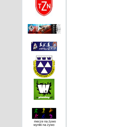
mecze na żywo
wyniki na żywo