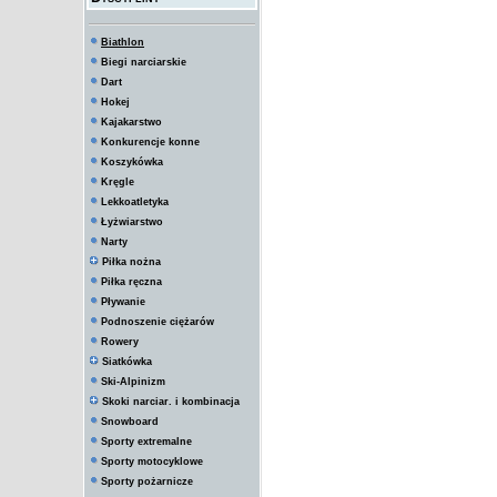
Biathlon
Biegi narciarskie
Dart
Hokej
Kajakarstwo
Konkurencje konne
Koszykówka
Kręgle
Lekkoatletyka
Łyżwiarstwo
Narty
Piłka nożna
Piłka ręczna
Pływanie
Podnoszenie ciężarów
Rowery
Siatkówka
Ski-Alpinizm
Skoki narciar. i kombinacja
Snowboard
Sporty extremalne
Sporty motocyklowe
Sporty pożarnicze