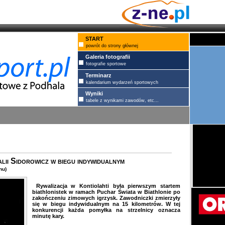
START
powrót do strony głównej
Galeria fotografii
fotografie sportowe
Terminarz
kalendarium wydarzeń sportowych
Wyniki
tabele z wynikami zawodów, etc...
lii Sidorowicz w biegu indywidualnym
nu)
Rywalizacja w Kontiolahti była pierwszym startem
biathlonistek w ramach Puchar Świata w Biathlonie po
zakończeniu zimowych igrzysk. Zawodniczki zmierzyły
się w biegu indywidualnym na 15 kilometrów. W tej
konkurencji każda pomyłka na strzelnicy oznacza
minutę kary.