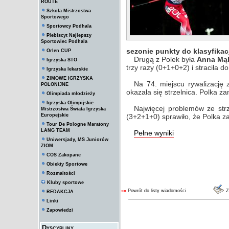
ROUTE
Szkoła Mistrzostwa
Sportowego
Sportowcy Podhala
Plebiscyt Najlepszy
Sportowiec Podhala
sezonie punkty do klasyfikac
Orlen CUP
Drugą z Polek była
Anna Mą
Igrzyska STO
trzy razy (0+1+0+2) i straciła do
Igrzyska lekarskie
ZIMOWE IGRZYSKA
Na 74. miejscu rywalizację
POLONIJNE
okazała się strzelnica. Polka z
Olimpiada młodzieży
Igrzyska Olimpijskie
Najwięcej problemów ze str
Mistrzostwa Świata Igrzyska
Europejskie
(3+2+1+0) sprawiło, że Polka za
Tour De Pologne Maratony
LANG TEAM
Pełne wyniki
Uniwersjady, MS Juniorów
ZIOM
COS Zakopane
Obiekty Sportowe
Rozmaitości
Kluby sportowe
««
Powrót do listy wiadomości
Z
REDAKCJA
Linki
Zapowiedzi
Dyscypliny