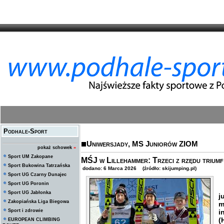
Podhale-Sport
Uniwersjady, MS Juniorów ZIOM
pokaż schowek
»
Sport UM Zakopane
MŚJ w Lillehammer: Trzeci z rzędu trium
Sport Bukowina Tatrzańska
dodano: 6 Marca 2026 (źródło: skijumping.pl)
Sport UG Czarny Dunajec
Sport UG Poronin
K
Sport UG Jabłonka
j
Zakopiańska Liga Biegowa
m
Sport i zdrowie
i
(
EUROPEAN CLIMBING