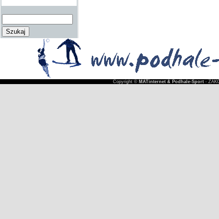
Copyright ©
MATinternet & Podhale-Sport
- ZAKO