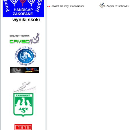
««
Powrót do listy wiadomości
Zapisz w schowku
wyniki-skoki