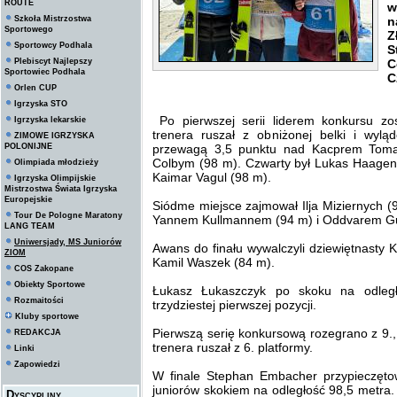
ROUTE
w
Szkoła Mistrzostwa
n
Sportowego
Z
Sportowcy Podhala
S
Plebiscyt Najlepszy
C
Sportowiec Podhala
C
Orlen CUP
Igrzyska STO
Po pierwszej serii liderem konkursu zo
Igrzyska lekarskie
trenera ruszał z obniżonej belki i wylą
ZIMOWE IGRZYSKA
POLONIJNE
przewagą 3,5 punktu nad Kacprem Toma
Colbym (98 m). Czwarty był Lukas Haagen (
Olimpiada młodzieży
Kaimar Vagul (98 m).
Igrzyska Olimpijskie
Mistrzostwa Świata Igrzyska
Europejskie
Siódme miejsce zajmował Ilja Miziernych 
Tour De Pologne Maratony
Yannem Kullmannem (94 m) i Oddvarem G
LANG TEAM
Uniwersjady, MS Juniorów
Awans do finału wywalczyli dziewiętnasty 
ZIOM
Kamil Waszek (84 m).
COS Zakopane
Obiekty Sportowe
Łukasz Łukaszczyk po skoku na odległ
Rozmaitości
trzydziestej pierwszej pozycji.
Kluby sportowe
Pierwszą serię konkursową rozegrano z 9.,
REDAKCJA
trenera ruszał z 6. platformy.
Linki
Zapowiedzi
W finale Stephan Embacher przypieczętowa
juniorów skokiem na odległość 98,5 metra
Dyscypliny