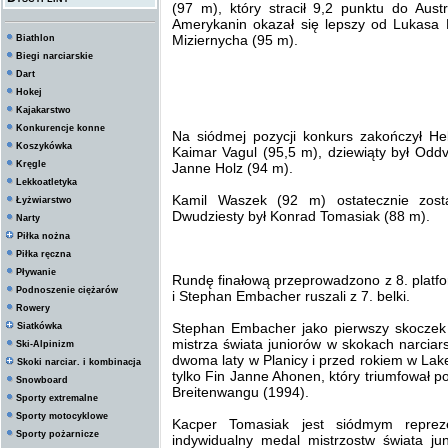
(97 m), który stracił 9,2 punktu do Aus
Amerykanin okazał się lepszy od Lukasa H
Miziernycha (95 m).
Biathlon
Biegi narciarskie
Dart
Hokej
Kajakarstwo
Konkurencje konne
Na siódmej pozycji konkurs zakończył He
Koszykówka
Kaimar Vagul (95,5 m), dziewiąty był Odd
Kręgle
Janne Holz (94 m).
Lekkoatletyka
Kamil Waszek (92 m) ostatecznie zosta
Łyżwiarstwo
Dwudziesty był Konrad Tomasiak (88 m).
Narty
Piłka nożna
Piłka ręczna
Pływanie
Rundę finałową przeprowadzono z 8. platf
Podnoszenie ciężarów
i Stephan Embacher ruszali z 7. belki.
Rowery
Stephan Embacher jako pierwszy skoczek w 
Siatkówka
mistrza świata juniorów w skokach narciars
Ski-Alpinizm
dwoma laty w Planicy i przed rokiem w Lake
Skoki narciar. i kombinacja
tylko Fin Janne Ahonen, który triumfował 
Snowboard
Breitenwangu (1994).
Sporty extremalne
Sporty motocyklowe
Kacper Tomasiak jest siódmym repreze
Sporty pożarnicze
indywidualny medal mistrzostw świata ju