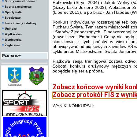
Sporty samochodowe
Rutkowski (Stryn 2004) i Jakub Wolny (V
(Szczyrbskie Jezioro 2009), Aleksander 
Sporty samolotowe
(Liberec 2013), a po brąz - Jan Habdas (Wh
Sporty walki
Strzelectwo
Konkurs indywidualny rozstrzygnął też lo
Tenis ziemny i stołowy
Pucharu Świata. Tym razem miejscówki zost
Unihokej
i Stanów Zjednoczonych. Z poszerzonej k
Wędkarstwo
(nawet jeżeli Embacher i Colby nie będą 
Wspinaczka
skoczkowie z tych państw w wieku juni
Żeglarstwo
obowiązywać od piątkowych zawodów PŚ w 
cyklu przed Mistrzostwami Świata Juniorów
Partnerzy
Piątkowa sesja treningowa została odwoła
Sobotni konkurs drużynowy mężczyzn ro
odbędzie się seria próbna.
Zobacz końcowe wyniki kon
Zobacz protokół FIS z wyni
WYNIKI KONKURSU: