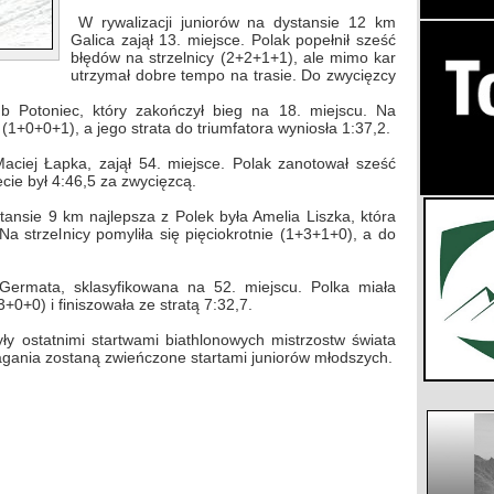
W rywalizacji juniorów na dystansie 12 km
Galica zajął 13. miejsce. Polak popełnił sześć
błędów na strzelnicy (2+2+1+1), ale mimo kar
utrzymał dobre tempo na trasie. Do zwycięzcy
b Potoniec, który zakończył bieg na 18. miejscu. Na
 (1+0+0+1), a jego strata do triumfatora wyniosła 1:37,2.
Maciej Łapka, zajął 54. miejsce. Polak zanotował sześć
cie był 4:46,5 za zwycięzcą.
stansie 9 km najlepsza z Polek była Amelia Liszka, która
Na strzelnicy pomyliła się pięciokrotnie (1+3+1+0), a do
Germata, sklasyfikowana na 52. miejscu. Polka miała
+0+0) i finiszowała ze stratą 7:32,7.
yły ostatnimi startwami biathlonowych mistrzostw świata
agania zostaną zwieńczone startami juniorów młodszych.