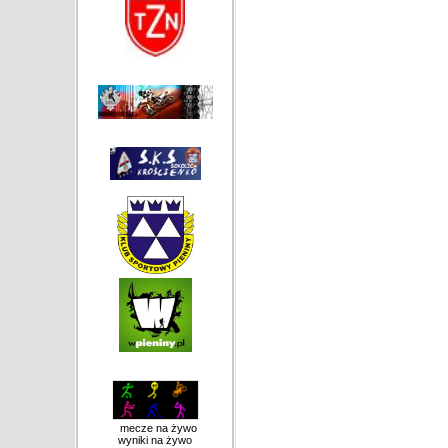
mecze na żywo
wyniki na żywo