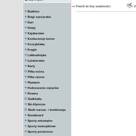
««
Powrót do listy wiadomości
Z
Biathlon
Biegi narciarskie
Dart
Hokej
Kajakarstwo
Konkurencje konne
Koszykówka
Kręgle
Lekkoatletyka
Łyżwiarstwo
Narty
Piłka nożna
Piłka ręczna
Pływanie
Podnoszenie ciężarów
Rowery
Siatkówka
Ski-Alpinizm
Skoki narciar. i kombinacja
Snowboard
Sporty extremalne
Sporty motocyklowe
Sporty pożarnicze