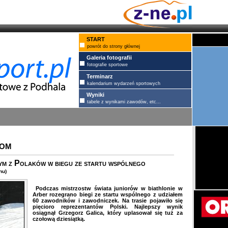
START
powrót do strony głównej
Galeria fotografii
fotografie sportowe
Terminarz
kalendarium wydarzeń sportowych
Wyniki
tabele z wynikami zawodów, etc...
IOM
ym z Polaków w biegu ze startu wspólnego
nu)
Podczas mistrzostw świata juniorów w biathlonie w
Arber rozegrano biegi ze startu wspólnego z udziałem
60 zawodników i zawodniczek. Na trasie pojawiło się
pięcioro reprezentantów Polski. Najlepszy wynik
osiągnął Grzegorz Galica, który uplasował się tuż za
czołową dziesiątką.