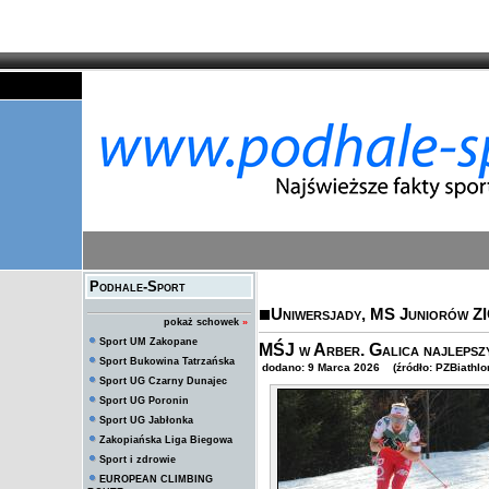
Podhale-Sport
Uniwersjady, MS Juniorów Z
pokaż schowek
»
Sport UM Zakopane
MŚJ w Arber. Galica najlepsz
Sport Bukowina Tatrzańska
dodano: 9 Marca 2026 (źródło: PZBiathlo
Sport UG Czarny Dunajec
Sport UG Poronin
Sport UG Jabłonka
Zakopiańska Liga Biegowa
Sport i zdrowie
EUROPEAN CLIMBING