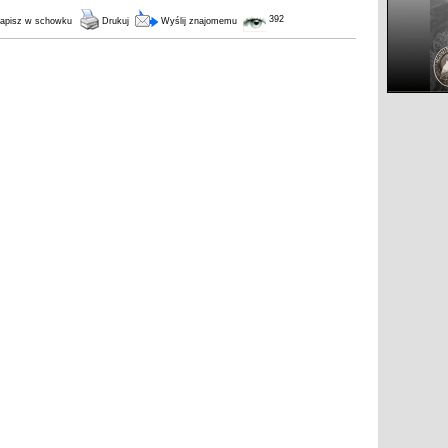
392
apisz w schowku
Drukuj
Wyślij znajomemu