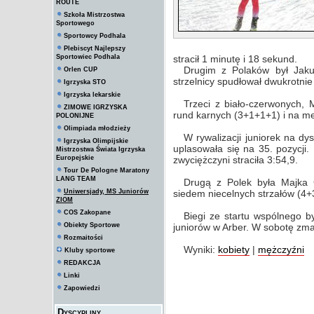
ROUTE
Szkoła Mistrzostwa
Sportowego
Sportowcy Podhala
Plebiscyt Najlepszy
Sportowiec Podhala
stracił 1 minutę i 18 sekund.
Drugim z Polaków był Jaku
Orlen CUP
strzelnicy spudłował dwukrotnie
Igrzyska STO
Igrzyska lekarskie
Trzeci z biało-czerwonych, 
ZIMOWE IGRZYSKA
rund karnych (3+1+1+1) i na me
POLONIJNE
Olimpiada młodzieży
W rywalizacji juniorek na dy
Igrzyska Olimpijskie
uplasowała się na 35. pozycji. 
Mistrzostwa Świata Igrzyska
Europejskie
zwyciężczyni straciła 3:54,9.
Tour De Pologne Maratony
LANG TEAM
Drugą z Polek była Majka 
Uniwersjady, MS Juniorów
siedem niecelnych strzałów (4+3
ZIOM
COS Zakopane
Biegi ze startu wspólnego b
Obiekty Sportowe
juniorów w Arber. W sobotę zm
Rozmaitości
Wyniki:
kobiety
|
mężczyźni
Kluby sportowe
REDAKCJA
Linki
Zapowiedzi
Dyscypliny