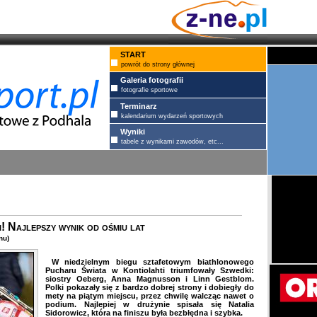
START
powrót do strony głównej
Galeria fotografii
fotografie sportowe
Terminarz
kalendarium wydarzeń sportowych
Wyniki
tabele z wynikami zawodów, etc...
! Najlepszy wynik od ośmiu lat
nu)
W niedzielnym biegu sztafetowym biathlonowego
Pucharu Świata w Kontiolahti triumfowały Szwedki:
siostry Oeberg, Anna Magnusson i Linn Gestblom.
Polki pokazały się z bardzo dobrej strony i dobiegły do
mety na piątym miejscu, przez chwilę walcząc nawet o
podium. Najlepiej w drużynie spisała się Natalia
Sidorowicz, która na finiszu była bezbłędna i szybka.