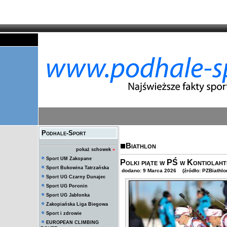
Podhale-Sport
Biathlon
pokaż schowek
»
Sport UM Zakopane
Polki piąte w PŚ w Kontiolahti
Sport Bukowina Tatrzańska
dodano: 9 Marca 2026 (źródło: PZBiathlo
Sport UG Czarny Dunajec
Sport UG Poronin
Sport UG Jabłonka
Zakopiańska Liga Biegowa
Sport i zdrowie
EUROPEAN CLIMBING