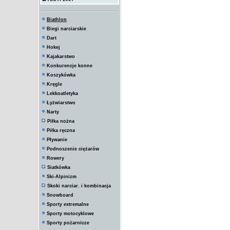
Biathlon
Biegi narciarskie
Dart
Hokej
Kajakarstwo
Konkurencje konne
Koszykówka
Kręgle
Lekkoatletyka
Łyżwiarstwo
Narty
Piłka nożna
Piłka ręczna
Pływanie
Podnoszenie ciężarów
Rowery
Siatkówka
Ski-Alpinizm
Skoki narciar. i kombinacja
Snowboard
Sporty extremalne
Sporty motocyklowe
Sporty pożarnicze