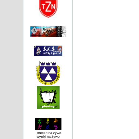
mecze na żywo
wyniki na żywo