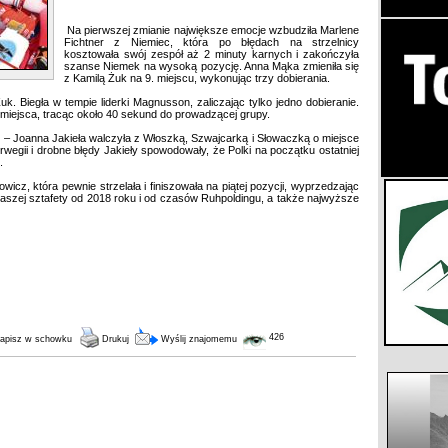
Na pierwszej zmianie największe emocje wzbudziła Marlene
Fichtner z Niemiec, która po błędach na strzelnicy
kosztowała swój zespół aż 2 minuty karnych i zakończyła
szanse Niemek na wysoką pozycję. Anna Mąka zmieniła się
z Kamilą Żuk na 9. miejscu, wykonując trzy dobierania.
k. Biegła w tempie liderki Magnusson, zaliczając tylko jedno dobieranie.
e miejsca, tracąc około 40 sekund do prowadzącej grupy.
 – Joanna Jakieła walczyła z Włoszką, Szwajcarką i Słowaczką o miejsce
wegii i drobne błędy Jakieły spowodowały, że Polki na początku ostatniej
.
owicz, która pewnie strzelała i finiszowała na piątej pozycji, wyprzedzając
naszej sztafety od 2018 roku i od czasów Ruhpoldingu, a także najwyższe
426
apisz w schowku
Drukuj
Wyślij znajomemu