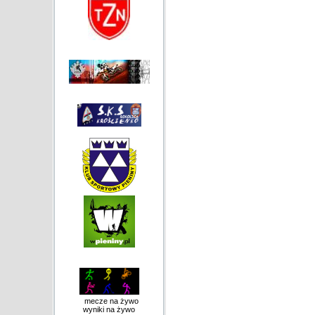
mecze na żywo
wyniki na żywo