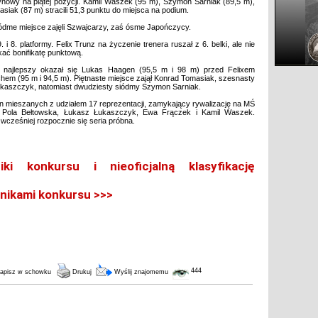
ynowy na piątej pozycji. Kamil Waszek (95 m), Szymon Sarniak (89,5 m),
iak (87 m) stracili 51,3 punktu do miejsca na podium.
iódme miejsce zajęli Szwajcarzy, zaś ósme Japończycy.
i 8. platformy. Felix Trunz na życzenie trenera ruszał z 6. belki, ale nie
ać bonifikatę punktową.
lnej najlepszy okazał się Lukas Haagen (95,5 m i 98 m) przed Felixem
chem (95 m i 94,5 m). Piętnaste miejsce zajął Konrad Tomasiak, szesnasty
ukaszczyk, natomiast dwudziesty siódmy Szymon Sarniak.
n mieszanych z udziałem 17 reprezentacji, zamykający rywalizację na MŚ
e: Pola Bełtowska, Łukasz Łukaszczyk, Ewa Frączek i Kamil Waszek.
cześniej rozpocznie się seria próbna.
i konkursu i nieoficjalną klasyfikację
nikami konkursu >>>
444
apisz w schowku
Drukuj
Wyślij znajomemu