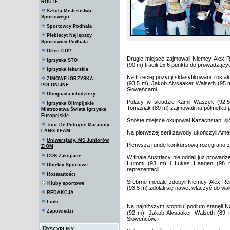
ROUTE
Szkoła Mistrzostwa
Sportowego
Sportowcy Podhala
Plebiscyt Najlepszy
Sportowiec Podhala
Orlen CUP
Drugie miejsce zajmowali Niemcy. Alex R
Igrzyska STO
(90 m) tracili 15,6 punktu do prowadzący
Igrzyska lekarskie
Na trzeciej pozycji sklasyfikowani zost
ZIMOWE IGRZYSKA
(93,5 m), Jakob Alvsaaker Walseth (95 
POLONIJNE
Słoweńcami.
Olimpiada młodzieży
Polacy w składzie Kamil Waszek (92,
Igrzyska Olimpijskie
Tomasiak (89 m) zajmowali na półmetku pi
Mistrzostwa Świata Igrzyska
Europejskie
Szóste miejsce okupował Kazachstan, si
Tour De Pologne Maratony
LANG TEAM
Na pierwszej serii zawody ukończyli Amer
Uniwersjady, MS Juniorów
Pierwszą rundę konkursową rozegrano z 10.
ZIOM
COS Zakopane
W finale Austriacy nie oddali już prowa
Humml (93 m) i Lukas Haagen (98 m) 
Obiekty Sportowe
reprezentacji.
Rozmaitości
Srebrne medale zdobyli Niemcy. Alex Rei
Kluby sportowe
(93,5 m) zdołali się nawet włączyć do wal
REDAKCJA
Linki
Na najniższym stopniu podium stanęli 
Zapowiedzi
(92 m), Jakob Alvsaaker Walseth (89 
Słoweńców.
Dyscypliny