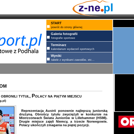
START
powrót do strony głównej
Galeria fotografii
fotografie sportowe
Terminarz
kalendarium wydarzeń sportowych
Wyniki
tabele z wynikami zawodów, etc...
IOM
bronili tytuł, Polacy na piątym miejscu
.pl)
Reprezentacja Austrii ponownie najlepszą juniorską
drużyną. Obrońcy tytułu zwyciężyli w konkursie na
Mistrzostwach Świata Juniorów w Lillehammer (HS98).
Drugie miejsce zajęli Niemcy, a trzecie Norwegowie.
Polacy ukończyli zmagania na piątej pozycji.