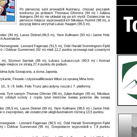
Po pierwszej serii prowadzili Austriacy, chociaż początek
konkursu po próbach Thomasa Gfrerera (94 m) i Juliana
Auingera (94 m) nie układał się po ich myśli. Ostatecznie na
pierwsze miejsce wyprowadził ich Nikolaus Humml (98 m), a
pozycję lidera utrzymał Lukas Haagen (95,5 m).
eiter (94 m), Lasse Deimel (96,5 m), Yann Kullmann (93 m) i Janne Holz
ch Austriaków.
ali Norwegowie. Leonard Fageraas (91,5 m), Odd Harald Svenningsen-Fjeld
m) i Oddvar Gunneroed (92 m) mieli 12,2 punktu przewagi nad czwartymi
5 m), Szymon Sarniak (88 m), Łukasz Łukaszczyk (90,5 m) i Konrad
ąte miejsce ze stratą 27,4 punktu do podium.
ódma była Szwajcaria, a ósma Japonia.
ykanie, Finowie i zdyskwalifikowani Włosi za sprawą Mina Iorio.
, 9. i 8. belki. Felix Trunz jako jedyny ruszał z 7. platformy.
dzenia. Tym samym Thomas Gferner (96 m), Julian Auinger (95 m), Nikolaus
zdobyli szósty z rzędu tytuł mistrzów świata juniorów dla swojej
ter (95,5 m), Lasse Deimel (99 m), Yann Kullmann (98,5 m) i Janne Holz
ki o zwycięstwo, ale ostatecznie ulegli Austriakom różnicą 13,5 punktu.
Norwegowie - Leonard Fageraas (90,5 m), Odd Harald Svenningsen-Fjeld
m) i Oddvar Gunneroed (95 m). Gospodarze wyprzedzili o 7,9 punktu