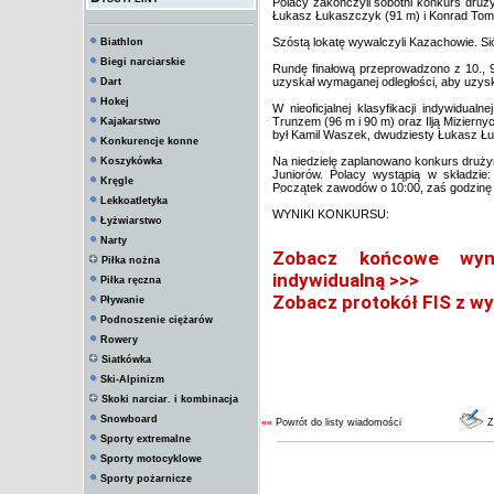
Polacy zakończyli sobotni konkurs druż
Łukasz Łukaszczyk (91 m) i Konrad Tomas
Szóstą lokatę wywalczyli Kazachowie. S
Biathlon
Biegi narciarskie
Rundę finałową przeprowadzono z 10., 9. 
uzyskał wymaganej odległości, aby uzysk
Dart
Hokej
W nieoficjalnej klasyfikacji indywidua
Trunzem (96 m i 90 m) oraz Ilją Mizierny
Kajakarstwo
był Kamil Waszek, dwudziesty Łukasz Ł
Konkurencje konne
Na niedzielę zaplanowano konkurs druży
Koszykówka
Juniorów. Polacy wystąpią w składzi
Kręgle
Początek zawodów o 10:00, zaś godzinę w
Lekkoatletyka
WYNIKI KONKURSU:
Łyżwiarstwo
Narty
Zobacz końcowe wynik
Piłka nożna
indywidualną >>>
Piłka ręczna
Zobacz protokół FIS z wy
Pływanie
Podnoszenie ciężarów
Rowery
Siatkówka
Ski-Alpinizm
Skoki narciar. i kombinacja
Snowboard
««
Powrót do listy wiadomości
Z
Sporty extremalne
Sporty motocyklowe
Sporty pożarnicze