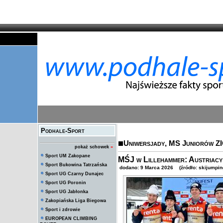
Podhale-Sport
Uniwersjady, MS Juniorów Z
pokaż schowek
»
Sport UM Zakopane
MŚJ w Lillehammer: Austriacy o
Sport Bukowina Tatrzańska
dodano: 9 Marca 2026 (źródło: skijumping
Sport UG Czarny Dunajec
Sport UG Poronin
Sport UG Jabłonka
Zakopiańska Liga Biegowa
Sport i zdrowie
EUROPEAN CLIMBING