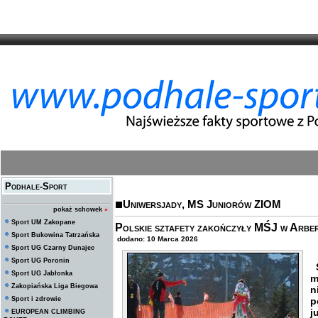
Podhale-Sport
Uniwersjady, MS Juniorów ZIOM
pokaż schowek
»
Sport UM Zakopane
Polskie sztafety zakończyły MŚJ w Arber.
Sport Bukowina Tatrzańska
dodano: 10 Marca 2026
Sport UG Czarny Dunajec
Sport UG Poronin
S
Sport UG Jabłonka
m
Zakopiańska Liga Biegowa
n
Sport i zdrowie
p
j
EUROPEAN CLIMBING