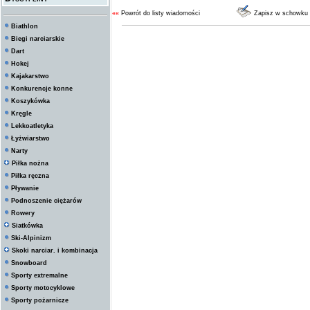
««
Powrót do listy wiadomości
Zapisz w schowku
Biathlon
Biegi narciarskie
Dart
Hokej
Kajakarstwo
Konkurencje konne
Koszykówka
Kręgle
Lekkoatletyka
Łyżwiarstwo
Narty
Piłka nożna
Piłka ręczna
Pływanie
Podnoszenie ciężarów
Rowery
Siatkówka
Ski-Alpinizm
Skoki narciar. i kombinacja
Snowboard
Sporty extremalne
Sporty motocyklowe
Sporty pożarnicze