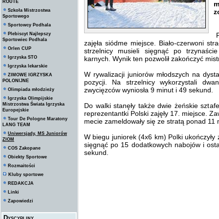
ROUTE
m
Szkoła Mistrzostwa
z
Sportowego
Sportowcy Podhala
Plebiscyt Najlepszy
P
Sportowiec Podhala
zajęła siódme miejsce. Biało-czerwoni str
Orlen CUP
strzelnicy musieli sięgnąć po trzynaśc
Igrzyska STO
karnych. Wynik ten pozwolił zakończyć mist
Igrzyska lekarskie
W rywalizacji juniorów młodszych na dyst
ZIMOWE IGRZYSKA
POLONIJNE
pozycji. Na strzelnicy wykorzystali dw
zwycięzców wyniosła 9 minut i 49 sekund.
Olimpiada młodzieży
Igrzyska Olimpijskie
Mistrzostwa Świata Igrzyska
Do walki stanęły także dwie żeńskie sztaf
Europejskie
reprezentantki Polski zajęły 17. miejsce. Z
Tour De Pologne Maratony
mecie zameldowały się ze stratą ponad 11 m
LANG TEAM
Uniwersjady, MS Juniorów
W biegu juniorek (4x6 km) Polki ukończyły 
ZIOM
sięgnąć po 15 dodatkowych nabojów i ostat
COS Zakopane
sekund.
Obiekty Sportowe
Rozmaitości
Kluby sportowe
REDAKCJA
Linki
Zapowiedzi
Dyscypliny