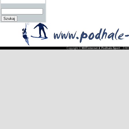
Copyright ©
MATinternet & Podhale-Sport
- ZAKO