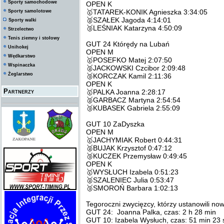
Sporty samochodowe
OPEN K
🥇TATAREK-KONIK Agnieszka 3:34:05
Sporty samolotowe
🥈SZAŁEK Jagoda 4:14:01
Sporty walki
🥉LEŚNIAK Katarzyna 4:50:09
Strzelectwo
Tenis ziemny i stołowy
GUT 24 Którędy na Lubań
Unihokej
OPEN M
Wędkarstwo
🥇POSEFKO Matej 2:07:50
Wspinaczka
🥈JACKOWSKI Czcibor 2:09:48
Żeglarstwo
🥉KORCZAK Kamil 2:11:36
OPEN K
Partnerzy
🥇PALKA Joanna 2:28:17
🥈GARBACZ Martyna 2:54:54
🥉KUBASEK Gabriela 2:55:09
GUT 10 ZaDyszka
OPEN M
🥇JACHYMIAK Robert 0:44:31
🥈BUJAK Krzysztof 0:47:12
🥉KUCZEK Przemysław 0:49:45
OPEN K
🥇WYSŁUCH Izabela 0:51:23
🥈SZALENIEC Julia 0:53:47
🥉SMOROŃ Barbara 1:02:13
Tegoroczni zwycięzcy, którzy ustanowili n
GUT 24: Joanna Palka, czas: 2 h 28 min
GUT 10: Izabela Wysłuch, czas: 51 min 23 