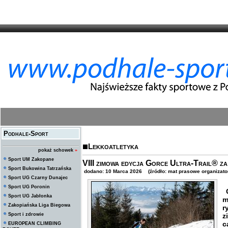
Podhale-Sport
Lekkoatletyka
pokaż schowek
»
Sport UM Zakopane
VIII zimowa edycja Gorce Ultra-Trail® za 
Sport Bukowina Tatrzańska
dodano: 10 Marca 2026 (źródło: mat prasowe organizato
Sport UG Czarny Dunajec
Sport UG Poronin
G
Sport UG Jabłonka
m
Zakopiańska Liga Biegowa
r
Sport i zdrowie
z
c
EUROPEAN CLIMBING