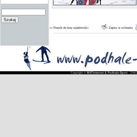
««
Powrót do listy wiadomości
Zapisz w schowku
Copyright ©
MATinternet & Podhale-Sport
- ZAKO