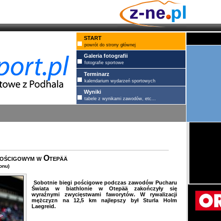
START
powrót do strony głównej
Galeria fotografii
fotografie sportowe
Terminarz
kalendarium wydarzeń sportowych
Wyniki
tabele z wynikami zawodów, etc...
 pościgowym w Otepää
onu)
Sobotnie biegi pościgowe podczas zawodów Pucharu
Świata w biathlonie w Otepää zakończyły się
wyraźnymi zwycięstwami faworytów. W rywalizacji
mężczyzn na 12,5 km najlepszy był Sturla Holm
Laegreid.