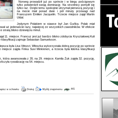
Norweg prowadził już po sprincie i w biegu pościgowym
tylko potwierdził swoją dominację. Na strzelnicy pomylił się
tylko raz. Dzięki temu spokojnie utrzymał pierwszą pozycję i
na mecie miał ponad dwie i pół minuty przewagi nad
Francuzem Emilien Jacquelin. Trzecie miejsce zajął Martin
Uldal.
Jedynym Polakiem w stawce był Jan Guńka. Polak miał
łował aż jedenaście razy, najwięcej ze wszystkich zawodników. W efekcie
 stratą blisko dziewięciu minut.
zajął 11. miejsce. Francuz jest już bardzo blisko zdobycia Kryształowej Kuli
w klasyfikacji zajmuje Sebastian Samuelsson.
epsza była Lisa Vittozzi. Włoszka wykorzystała dobrą pozycję po sprincie
miejsce zajęła Finka Suvi Minkkinen, a trzecia była liderka klasyfikacji
z, która awansowała z 35. na 29. miejsce. Kamila Żuk zajęła 32. pozycję,
ńczyła rywalizację na 54. miejscu.
441
apisz w schowku
Drukuj
Wyślij znajomemu