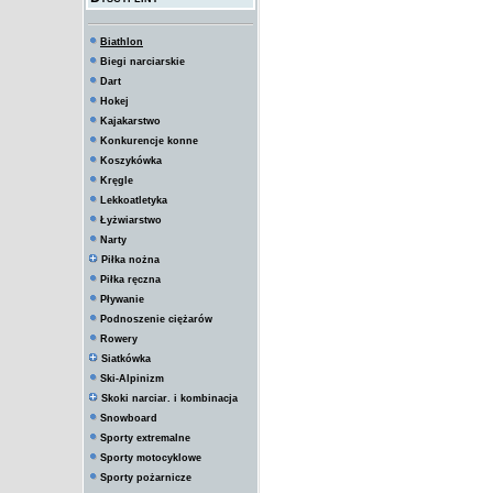
Biathlon
Biegi narciarskie
Dart
Hokej
Kajakarstwo
Konkurencje konne
Koszykówka
Kręgle
Lekkoatletyka
Łyżwiarstwo
Narty
Piłka nożna
Piłka ręczna
Pływanie
Podnoszenie ciężarów
Rowery
Siatkówka
Ski-Alpinizm
Skoki narciar. i kombinacja
Snowboard
Sporty extremalne
Sporty motocyklowe
Sporty pożarnicze