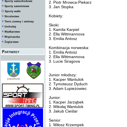
Sporty samochodowe
2. Piotr Mrowca-Piekarz
3. Jan Stopka
Sporty samolotowe
Sporty walki
Kobiety:
Strzelectwo
Tenis ziemny i stołowy
Skoki:
Unihokej
1. Kamila Karpiel
Wędkarstwo
2. Ella Wittmannova
Wspinaczka
3. Emilia Antosz
Żeglarstwo
Kombinacja norweska:
Partnerzy
1. Emilia Antosz
2. Ella Wittmannova
3. Lucie Siragova
Junior młodszy:
1. Kacper Wantulok
2. Tymoteusz Dyduch
3. Adam Łupieżowiec
Junior:
1. Kacper Jarząbek
2. Mikołaj Wantulok
3. Jakub Cieślar
Senior:
1. Miłosz Krzempek