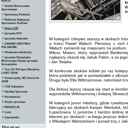
ROUTE
k
Szkoła Mistrzostwa
d
Sportowego
n
Sportowcy Podhala
Plebiscyt Najlepszy
Sportowiec Podhala
Orlen CUP
Igrzyska STO
W kategorii chłopiec starszy w skokach tri
Igrzyska lekarskie
a trzeci Paweł Wałach. Pierwszy z nich 
ZIMOWE IGRZYSKA
POLONIJNE
Wałach zamienili się miejscami na podium
Miłosz Malarz, który wyprzedził Bartłom
Olimpiada młodzieży
najlepszy okazał się Jakub Pabin, a za jeg
Igrzyska Olimpijskie
Mistrzostwa Świata Igrzyska
i Jan Stopka.
Europejskie
Tour De Pologne Maratony
W konkursie skoków kobiet po raz kolejny
LANG TEAM
która podobnie jak w poniedziałek z olbrz
Uniwersjady, MS Juniorów
Druga była Ella Wittmannova, natomiast trze
ZIOM
COS Zakopane
Dla Antosz lepszy okazał się start w komb
Obiekty Sportowe
wyprzedziła Wittmannovą i kolejną Słowacz
Rozmaitości
Kluby sportowe
W kategorii junior młodszy, gdzie rywalizo
liderujący po skokach Kacper Wantulok, k
REDAKCJA
Łupieżowca. U juniorów z bardzo dobrej st
Linki
liderem po skokach i w biegu jeszcze doło
Zapowiedzi
z Mikołajem Wantulokiem i ponad trzy z Ja
Dyscypliny