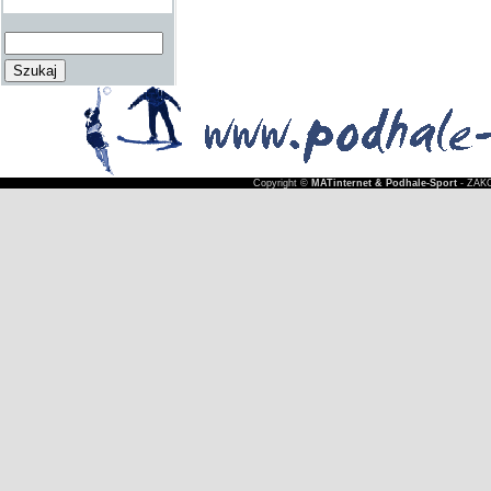
Copyright ©
MATinternet & Podhale-Sport
- ZAKO