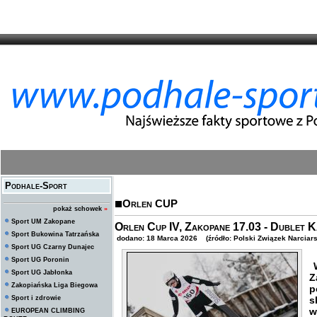
Podhale-Sport
Orlen CUP
pokaż schowek
»
Sport UM Zakopane
Orlen Cup IV, Zakopane 17.03 - Dublet K
Sport Bukowina Tatrzańska
dodano: 18 Marca 2026 (źródło: Polski Związek Narciars
Sport UG Czarny Dunajec
Sport UG Poronin
W
Sport UG Jabłonka
Z
Zakopiańska Liga Biegowa
p
Sport i zdrowie
s
w
EUROPEAN CLIMBING