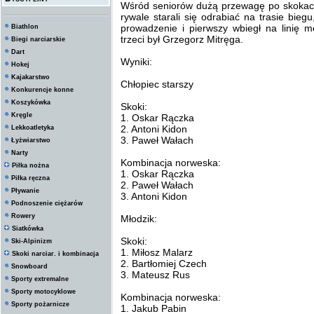
Wśród seniorów dużą przewagę po skokac
rywale starali się odrabiać na trasie bieg
prowadzenie i pierwszy wbiegł na linię m
Biathlon
trzeci był Grzegorz Mitręga.
Biegi narciarskie
Dart
Wyniki:
Hokej
Kajakarstwo
Chłopiec starszy
Konkurencje konne
Koszykówka
Skoki:
Kręgle
1. Oskar Rączka
2. Antoni Kidon
Lekkoatletyka
3. Paweł Wałach
Łyżwiarstwo
Narty
Kombinacja norweska:
Piłka nożna
1. Oskar Rączka
Piłka ręczna
2. Paweł Wałach
Pływanie
3. Antoni Kidon
Podnoszenie ciężarów
Rowery
Młodzik:
Siatkówka
Skoki:
Ski-Alpinizm
1. Miłosz Malarz
Skoki narciar. i kombinacja
2. Bartłomiej Czech
Snowboard
3. Mateusz Rus
Sporty extremalne
Sporty motocyklowe
Kombinacja norweska:
Sporty pożarnicze
1. Jakub Pabin