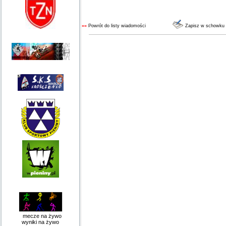
««
Powrót do listy wiadomości
Zapisz w schowku
mecze na żywo
wyniki na żywo