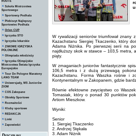
ROUTE
r
Szkoła Mistrzostwa
u
Sportowego
Sportowcy Podhala
Plebiscyt Najlepszy
Sportowiec Podhala
Orlen CUP
Igrzyska STO
W rywalizacji seniorów triumfował znany
Kazachstanu Siergiej Tkaczenko, który do
Igrzyska lekarskie
Adama Niżnika. Po pierwszej serii na po
ZIMOWE IGRZYSKA
POLONIJNE
najdłuższy skok w stawce – 103,5 metra, ale 
piąty.
Olimpiada młodzieży
Igrzyska Olimpijskie
Mistrzostwa Świata Igrzyska
W zmaganiach juniorów fantastycznie spis
Europejskie
106,5 metra i z dużą przewagą pokonał
Tour De Pologne Maratony
Kazachstanu. Forma Waszka rośnie i 
LANG TEAM
Kontynentalnym w Zakopanem, gdzie bardzo
Uniwersjady, MS Juniorów
ZIOM
Równie efektowne zwycięstwo co Waszek 
COS Zakopane
Tomasiak, który o ponad 30 punktów pok
Obiekty Sportowe
Artiom Mieszkow.
Rozmaitości
Kluby sportowe
Wyniki:
REDAKCJA
Senior
Linki
1. Siergiej Tkaczenko
Zapowiedzi
2. Andrzej Stękała
3. Adam Niżnik
Dyscypliny