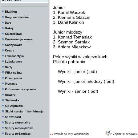
Junior
1. Kamil Waszek
Biathlon
2. Klemens Staszel
Biegi narciarskie
3. Danił Kalinkin
Dart
Hokej
Junior młodszy
Kajakarstwo
1. Konrad Tomasiak
Konkurencje konne
2. Szymon Sarniak
Koszykówka
3. Artiom Mieszkow
Kręgle
Pełne wyniki w załącznikach.
Lekkoatletyka
Pliki do pobrania
Łyżwiarstwo
Narty
Wyniki - junior (.pdf)
Piłka nożna
Piłka ręczna
Wyniki - junior młodszy (.pdf)
Pływanie
Podnoszenie ciężarów
Wyniki - senior (.pdf)
Rowery
Siatkówka
Ski-Alpinizm
Skoki narciar. i kombinacja
Snowboard
Sporty extremalne
Sporty motocyklowe
Sporty pożarnicze
««
Powrót do listy wiadomości
Zapisz w schowku