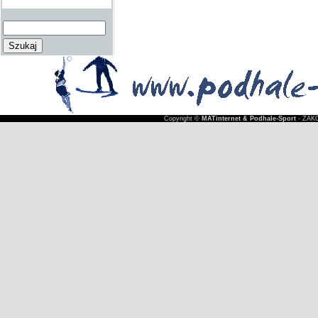
Copyright ©
MATinternet & Podhale-Sport
- ZAKO