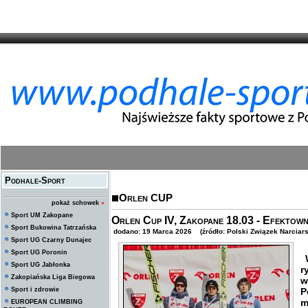
Podhale-Sport
Orlen CUP
pokaż schowek
»
Sport UM Zakopane
Orlen Cup IV, Zakopane 18.03 - Efektown
Sport Bukowina Tatrzańska
dodano: 19 Marca 2026 (źródło: Polski Związek Narciars
Sport UG Czarny Dunajec
Sport UG Poronin
W
Sport UG Jabłonka
r
Zakopiańska Liga Biegowa
w
Sport i zdrowie
P
m
EUROPEAN CLIMBING