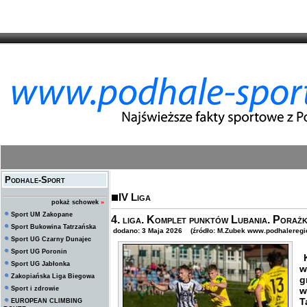
Podhale-Sport
IV Liga
pokaż schowek
»
Sport UM Zakopane
4. liga. Komplet punktów Lubania. Porażk
Sport Bukowina Tatrzańska
dodano: 3 Maja 2026 (źródło: M.Zubek www.podhaleregio
Sport UG Czarny Dunajec
Sport UG Poronin
K
Sport UG Jabłonka
w
Zakopiańska Liga Biegowa
g
Sport i zdrowie
w
T
EUROPEAN CLIMBING