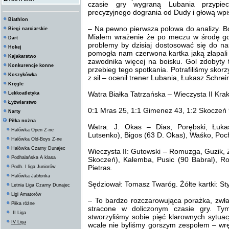
czasie gry wygraną Lubania przypiec
precyzyjnego dogrania od Dudy i głową wpisa
Biathlon
– Na pewno pierwsza połowa do analizy. B
Biegi narciarskie
Miałem wrażenie że po meczu w środę gdz
Dart
problemy by dzisiaj dostosować się do n
Hokej
pomogła nam czerwona kartka jaką złapali 
Kajakarstwo
zawodnika więcej na boisku. Gol zdobyty 
Konkurencje konne
przebieg tego spotkania. Potrafiliśmy skor
Koszykówka
z sił – ocenił trener Lubania, Łukasz Schrei
Kręgle
Watra Białka Tatrzańska – Wieczysta II Krak
Lekkoatletyka
Łyżwiarstwo
0:1 Mras 25, 1:1 Gimenez 43, 1:2 Skoczeń 
Narty
Piłka nożna
Watra: J. Okas – Dias, Porębski, Łuka
Halówka Open Z-ne
Lutsenko), Bigos (63 D. Okas), Waśko, Poc
Halówka Old-Boys Z-ne
Halówka Czarny Dunajec
Wieczysta II: Gutowski – Romuzga, Guzik, 
Podhalańska A klasa
Skoczeń), Kalemba, Pusic (90 Babral), R
Pietras.
Podh. I liga Juniorów
Halówka Jabłonka
Sędziował: Tomasz Twaróg. Żółte kartki: Sty
Letnia Liga Czarny Dunajec
Ligi Amatorów
– To bardzo rozczarowująca porażka, zwł
Piłka różne
stracone w doliczonym czasie gry. Tym
II Liga
stworzyliśmy sobie pięć klarownych sytua
IV Liga
wcale nie byliśmy gorszym zespołem – wr