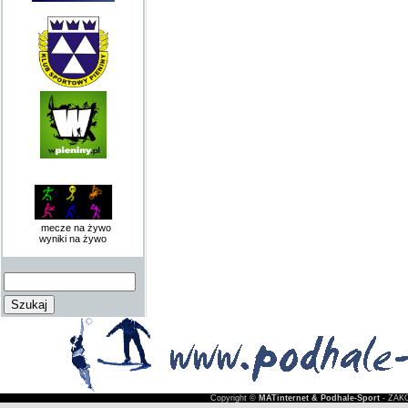
mecze na żywo
wyniki na żywo
Copyright ©
MATinternet & Podhale-Sport
- ZAKO