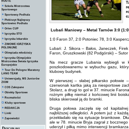
ROUTE
T
Szkoła Mistrzostwa
r
Sportowego
r
Sportowcy Podhala
c
Plebiscyt Najlepszy
Sportowiec Podhala
Orlen CUP
Lubań Maniowy – Metal Tarnów 3:0 (1:0
Igrzyska STO
1:0 Faron 37, 2:0 Potoniec 78, 3:0 Kasper
Igrzyska lekarskie
ZIMOWE IGRZYSKA
POLONIJNE
Lubań: J. Sikora – Bałos, Janeczek, Firek
Faron, Gruszkowski (82 Podgórski) – Sutor
Olimpiada młodzieży
Igrzyska Olimpijskie
Mistrzostwa Świata Igrzyska
Na mecz gracze Lubania wybiegli w k
Europejskie
poszkodowanemu w wybuchu gazu, który k
Tour De Pologne Maratony
klubowy budynek.
LANG TEAM
Uniwersjady, MS Juniorów
W pierwszej – słabej piłkarsko połowie
ZIOM
czerwonak kartka jaką za niesportowe zac
COS Zakopane
Stolarz, a drugi to gol w 37. minucie Faron
Obiekty Sportowe
rożnym piłkę niemal z końcowej linii boisk
Rozmaitości
bliska skierował ją do bramki.
Kluby sportowe
Druga połowa zaczęła się od kapitalnej 
REDAKCJA
najbliższej odległości. A potem już z każd
Linki
przekładało się na sytuacje bramkowe. D
Zapowiedzi
ale w 78. minucie Bryja zagrał z bocznego
uderzył i piłką mimo interwencji bramkarz
Dyscypliny