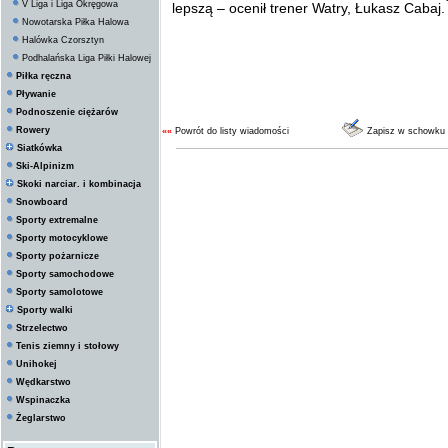
V Liga i Liga Okręgowa
lepszą – ocenił trener Watry, Łukasz Cabaj.
Nowotarska Piłka Halowa
Halówka Czorsztyn
Podhalańska Liga Piłki Halowej
Piłka ręczna
Pływanie
Podnoszenie ciężarów
Rowery
««
Powrót do listy wiadomości
Zapisz w schowku
Siatkówka
Ski-Alpinizm
Skoki narciar. i kombinacja
Snowboard
Sporty extremalne
Sporty motocyklowe
Sporty pożarnicze
Sporty samochodowe
Sporty samolotowe
Sporty walki
Strzelectwo
Tenis ziemny i stołowy
Unihokej
Wędkarstwo
Wspinaczka
Żeglarstwo