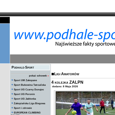
Podhale-Sport
Ligi Amatorów
pokaż schowek
»
Sport UM Zakopane
4 kolejka ZALPN
Sport Bukowina Tatrzańska
dodano: 8 Maja 2026
Sport UG Czarny Dunajec
Sport UG Poronin
Sport UG Jabłonka
Zakopiańska Liga Biegowa
Sport i zdrowie
EUROPEAN CLIMBING