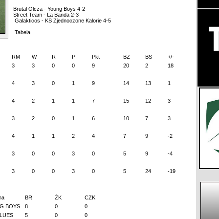
Brutal Olcza - Young Boys 4-2
Street Team - La Banda 2-3
Galakticos - KS Zjednoczone Kalorie 4-5
Tabela
RM
W
R
P
Pkt
BZ
BS
+/-
3
3
0
0
9
20
2
18
4
3
0
1
9
14
13
1
4
2
1
1
7
15
12
3
3
2
0
1
6
10
7
3
4
1
1
2
4
7
9
-2
3
0
0
3
0
5
9
-4
3
0
0
3
0
5
24
-19
na
BR
ŻK
CZK
G BOYS
8
0
0
BLUES
5
0
0