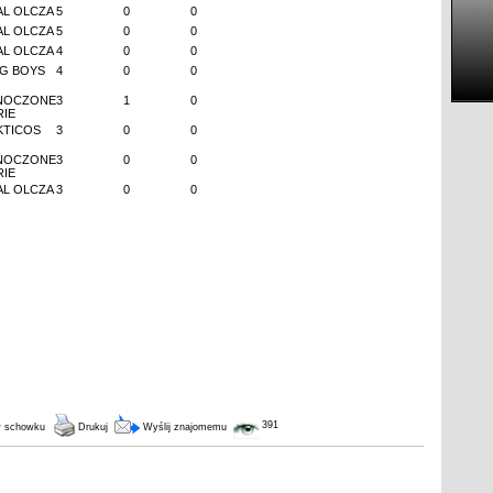
AL OLCZA
5
0
0
AL OLCZA
5
0
0
AL OLCZA
4
0
0
G BOYS
4
0
0
NOCZONE
3
1
0
RIE
KTICOS
3
0
0
NOCZONE
3
0
0
RIE
AL OLCZA
3
0
0
391
w schowku
Drukuj
Wyślij znajomemu