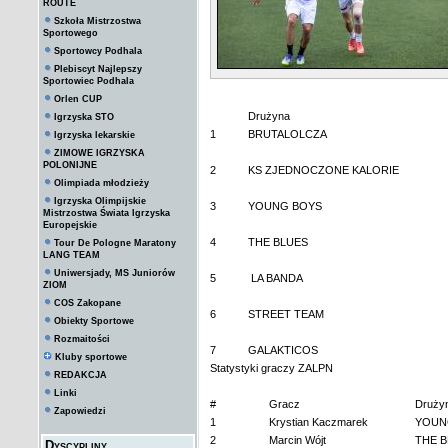
ROUTE
Szkoła Mistrzostwa
Sportowego
Sportowcy Podhala
Plebiscyt Najlepszy
Sportowiec Podhala
Orlen CUP
Drużyna
Igrzyska STO
1
BRUTALOLCZA
Igrzyska lekarskie
ZIMOWE IGRZYSKA
POLONIJNE
2
KS ZJEDNOCZONE KALORIE
Olimpiada młodzieży
Igrzyska Olimpijskie
3
YOUNG BOYS
Mistrzostwa Świata Igrzyska
Europejskie
4
THE BLUES
Tour De Pologne Maratony
LANG TEAM
Uniwersjady, MS Juniorów
5
LA BANDA
ZIOM
COS Zakopane
6
STREET TEAM
Obiekty Sportowe
Rozmaitości
7
GALAKTICOS
Kluby sportowe
Statystyki graczy ZALPN
REDAKCJA
Linki
#
Gracz
Druży
Zapowiedzi
1
Krystian Kaczmarek
YOUN
2
Marcin Wójt
THE 
Dyscypliny