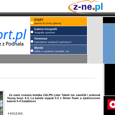
START
powrót do strony głównej
Galeria fotografii
fotografie sportowe
Terminarz
kalendarium wydarzeń sportowych
Wyniki
tabele z wynikami zawodów, etc...
Za nami czwarta kolejka ZALPN Lider Tabeli nie zawiódł i pokonał
Young boys 4-2, La banda wygrał 3-2 z Street Team a zjednoczone
kalorie 5-4 Galakticos
4 KOLEJKA