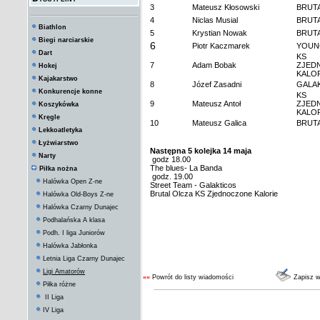
3
Mateusz Kłosowski
BRUT
4
Niclas Musial
BRUT
Biathlon
5
Krystian Nowak
BRUT
Biegi narciarskie
6
Piotr Kaczmarek
YOUN
Dart
KS
7
Adam Bobak
ZJED
Hokej
KALO
Kajakarstwo
8
Józef Zasadni
GALA
Konkurencje konne
KS
9
Mateusz Antoł
ZJED
Koszykówka
KALO
Kręgle
10
Mateusz Galica
BRUT
Lekkoatletyka
Łyżwiarstwo
Następna 5 kolejka 14 maja
Narty
godz 18.00
The blues- La Banda
Piłka nożna
godz. 19.00
Halówka Open Z-ne
Street Team - Galakticos
Brutal Olcza KS Zjednoczone Kalorie
Halówka Old-Boys Z-ne
Halówka Czarny Dunajec
Podhalańska A klasa
Podh. I liga Juniorów
Halówka Jabłonka
Letnia Liga Czarny Dunajec
Ligi Amatorów
««
Powrót do listy wiadomości
Zapisz 
Piłka różne
II Liga
IV Liga