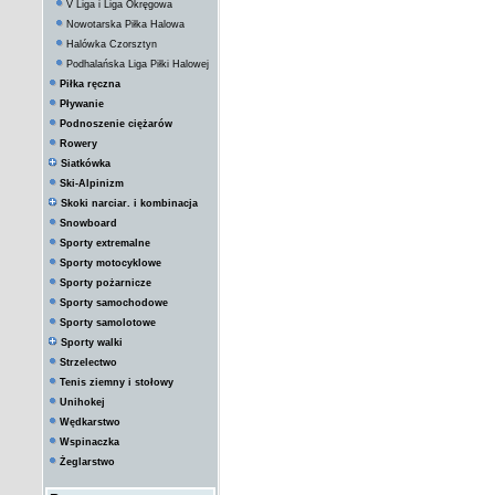
V Liga i Liga Okręgowa
Nowotarska Piłka Halowa
Halówka Czorsztyn
Podhalańska Liga Piłki Halowej
Piłka ręczna
Pływanie
Podnoszenie ciężarów
Rowery
Siatkówka
Ski-Alpinizm
Skoki narciar. i kombinacja
Snowboard
Sporty extremalne
Sporty motocyklowe
Sporty pożarnicze
Sporty samochodowe
Sporty samolotowe
Sporty walki
Strzelectwo
Tenis ziemny i stołowy
Unihokej
Wędkarstwo
Wspinaczka
Żeglarstwo