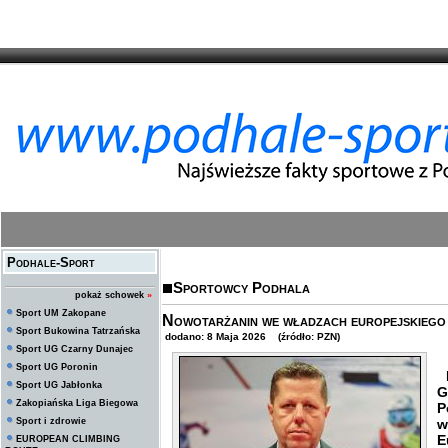
Podhale-Sport
Sportowcy Podhala
pokaż schowek
»
Sport UM Zakopane
Nowotarżanin we władzach europejskiego
Sport Bukowina Tatrzańska
dodano: 8 Maja 2026 (źródło: PZN)
Sport UG Czarny Dunajec
Sport UG Poronin
P
Sport UG Jabłonka
G
Zakopiańska Liga Biegowa
P
Sport i zdrowie
w
E
EUROPEAN CLIMBING