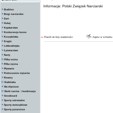
Informacje: Polski Związek Narciarski
Biathlon
Biegi narciarskie
Dart
Hokej
Kajakarstwo
Konkurencje konne
Koszykówka
««
Powrót do listy wiadomości
Zapisz w schowku
Kręgle
Lekkoatletyka
Łyżwiarstwo
Narty
Piłka nożna
Piłka ręczna
Pływanie
Podnoszenie ciężarów
Rowery
Siatkówka
Ski-Alpinizm
Skoki narciar. i kombinacja
Snowboard
Sporty extremalne
Sporty motocyklowe
Sporty pożarnicze