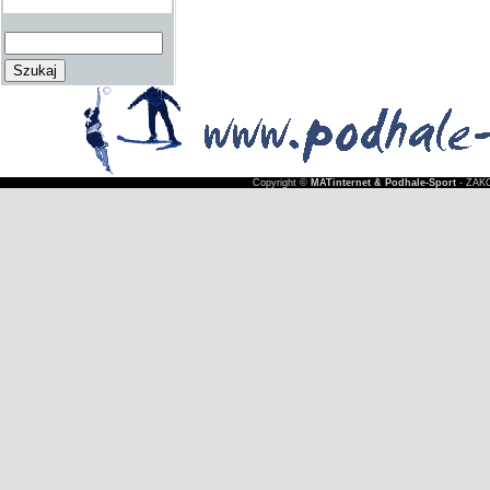
Copyright ©
MATinternet & Podhale-Sport
- ZAKO