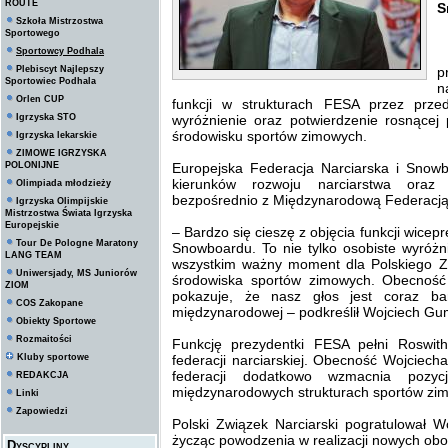
ROUTE
S
Szkoła Mistrzostwa
Sportowego
Sportowcy Podhala
D
Plebiscyt Najlepszy
p
Sportowiec Podhala
n
Orlen CUP
funkcji w strukturach FESA przez prze
Igrzyska STO
wyróżnienie oraz potwierdzenie rosnące
środowisku sportów zimowych.
Igrzyska lekarskie
ZIMOWE IGRZYSKA
POLONIJNE
Europejska Federacja Narciarska i Snow
kierunków rozwoju narciarstwa oraz
Olimpiada młodzieży
bezpośrednio z Międzynarodową Federacją
Igrzyska Olimpijskie
Mistrzostwa Świata Igrzyska
Europejskie
– Bardzo się cieszę z objęcia funkcji wicepr
Tour De Pologne Maratony
Snowboardu. To nie tylko osobiste wyróżnie
LANG TEAM
wszystkim ważny moment dla Polskiego Zw
Uniwersjady, MS Juniorów
środowiska sportów zimowych. Obecność
ZIOM
pokazuje, że nasz głos jest coraz bar
COS Zakopane
międzynarodowej – podkreślił Wojciech Gu
Obiekty Sportowe
Rozmaitości
Funkcję prezydentki FESA pełni Roswitha
Kluby sportowe
federacji narciarskiej. Obecność Wojciec
federacji dodatkowo wzmacnia pozyc
REDAKCJA
międzynarodowych strukturach sportów zi
Linki
Zapowiedzi
Polski Związek Narciarski pogratulował 
życząc powodzenia w realizacji nowych ob
Dyscypliny