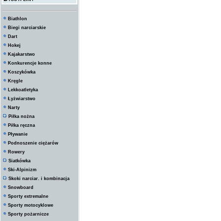
Biathlon
Biegi narciarskie
Dart
Hokej
Kajakarstwo
Konkurencje konne
Koszykówka
Kręgle
Lekkoatletyka
Łyżwiarstwo
Narty
Piłka nożna
Piłka ręczna
Pływanie
Podnoszenie ciężarów
Rowery
Siatkówka
Ski-Alpinizm
Skoki narciar. i kombinacja
Snowboard
Sporty extremalne
Sporty motocyklowe
Sporty pożarnicze