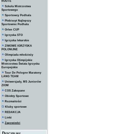
ROUTE
Szkoła Mistrzostwa
Sportowego
Sportowcy Podhala
Plebiscyt Najlepszy
Sportowiec Podhala
Orlen CUP
Igrzyska STO
Igrzyska lekarskie
ZIMOWE IGRZYSKA
POLONIJNE
Olimpiada młodzieży
Igrzyska Olimpijskie
Mistrzostwa Świata Igrzyska
Europejskie
Tour De Pologne Maratony
LANG TEAM
Uniwersjady, MS Juniorów
ZIOM
COS Zakopane
Obiekty Sportowe
Rozmaitości
Kluby sportowe
REDAKCJA
Linki
Zapowiedzi
Dyscypliny