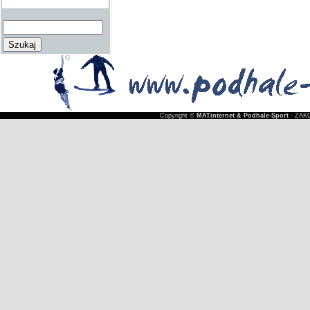
Copyright ©
MATinternet & Podhale-Sport
- ZAKO