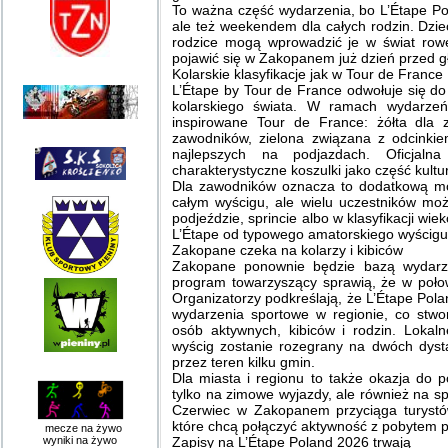
To ważna część wydarzenia, bo L’Étape Pol
ale też weekendem dla całych rodzin. Dzi
rodzice mogą wprowadzić je w świat rowe
pojawić się w Zakopanem już dzień przed 
Kolarskie klasyfikacje jak w Tour de France
L’Étape by Tour de France odwołuje się d
kolarskiego świata. W ramach wydarzeń s
inspirowane Tour de France: żółta dla 
zawodników, zielona związana z odcinkie
najlepszych na podjazdach. Oficjaln
charakterystyczne koszulki jako część kult
Dla zawodników oznacza to dodatkową mo
całym wyścigu, ale wielu uczestników mo
podjeździe, sprincie albo w klasyfikacji wi
L’Étape od typowego amatorskiego wyścig
Zakopane czeka na kolarzy i kibiców
Zakopane ponownie będzie bazą wydarze
program towarzyszący sprawią, że w poło
Organizatorzy podkreślają, że L’Étape Pol
wydarzenia sportowe w regionie, co st
osób aktywnych, kibiców i rodzin. Lokal
wyścig zostanie rozegrany na dwóch dyst
przez teren kilku gmin.
Dla miasta i regionu to także okazja do 
tylko na zimowe wyjazdy, ale również na 
Czerwiec w Zakopanem przyciąga turystów
które chcą połączyć aktywność z pobytem p
mecze na żywo
wyniki na żywo
Zapisy na L’Étape Poland 2026 trwają