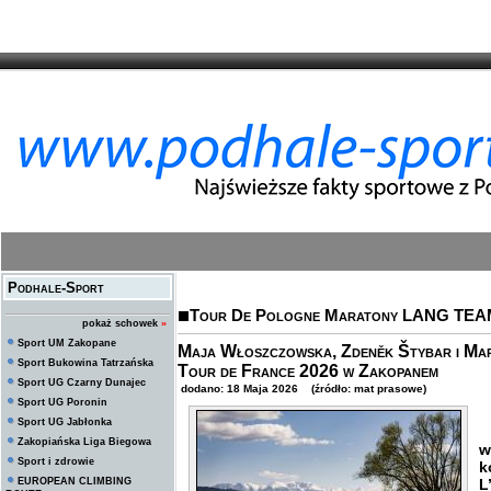
Podhale-Sport
Tour De Pologne Maratony LANG TE
pokaż schowek
»
Sport UM Zakopane
Maja Włoszczowska, Zdeněk Štybar i Mare
Sport Bukowina Tatrzańska
Tour de France 2026 w Zakopanem
Sport UG Czarny Dunajec
dodano: 18 Maja 2026 (źródło: mat prasowe)
Sport UG Poronin
Sport UG Jabłonka
W
Zakopiańska Liga Biegowa
w
Sport i zdrowie
k
EUROPEAN CLIMBING
L