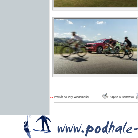
««
Powrót do listy wiadomości
Zapisz w schowku