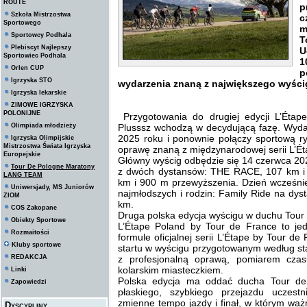
ROUTE
p
Szkoła Mistrzostwa
c
Sportowego
m
Sportowcy Podhala
T
Plebiscyt Najlepszy
U
Sportowiec Podhala
1
Orlen CUP
p
Igrzyska STO
wydarzenia znaną z największego wyści
Igrzyska lekarskie
ZIMOWE IGRZYSKA
POLONIJNE
Przygotowania do drugiej edycji L’Éta
Olimpiada młodzieży
Plusssz wchodzą w decydującą fazę. Wyd
2025 roku i ponownie połączy sportową r
Igrzyska Olimpijskie
Mistrzostwa Świata Igrzyska
oprawę znaną z międzynarodowej serii L’Ét
Europejskie
Główny wyścig odbędzie się 14 czerwca 20
Tour De Pologne Maratony
z dwóch dystansów: THE RACE, 107 km i
LANG TEAM
km i 900 m przewyższenia. Dzień wcześni
Uniwersjady, MS Juniorów
najmłodszych i rodzin: Family Ride na dys
ZIOM
km.
COS Zakopane
Druga polska edycja wyścigu w duchu Tour
Obiekty Sportowe
L’Étape Poland by Tour de France to j
Rozmaitości
formule oficjalnej serii L’Étape by Tour 
Kluby sportowe
startu w wyścigu przygotowanym według s
REDAKCJA
z profesjonalną oprawą, pomiarem czasu
kolarskim miasteczkiem.
Linki
Polska edycja ma oddać ducha Tour de 
Zapowiedzi
płaskiego, szybkiego przejazdu uczestn
zmienne tempo jazdy i finał, w którym ważn
Dyscypliny