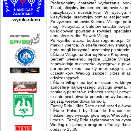
Profesjonalny charakter wydarzenia podkr
Tissot, oficjalny timekeeper, odpowie za p
najszybszych uczestników. W wyścigu, 
klasyfikacje, precyzyjny pomiar jest jedny
wyniki-skoki
Za żywienie odpowie Kuchnia Vikinga, par
mogli korzystać z bufetów śniadaniowych
wyścigowym powstanie również specjalna
atmosferę zadba Sławek Viking.
Po wysiłku ważna będzie regeneracja. O 
marki Hyperice. W strefie recovery znajdą
będą mogli korzystać uczestnicy po starcie
L’Étape Village na Górnej Równi Krupowej
Sercem weekendu będzie L’Étape Village
zapowiadają miasteczko wyścigowe o powie
partnerów, expo, punkty informacyjne, at
uczestników. Według założeń przez mia
odwiedzających.
L’Étape Village ma być miejscem, w któr
atmosferę największego wyścigu świata. T
spotkają partnerów, zobaczą sprzęt i przygot
to natomiast otwarta przestrzeń wydarzenia
lżejszą, weekendową formułą.
Family Ride i Kids Race dzień przed głów
L’Étape Poland by Tour de France pre
niedzielnego wyścigu głównego. W sobotę 
i rodzin. Family Ride zaplanowano na dyst
Według oficjalnego programu Family Ride 
godzinie 15:00.