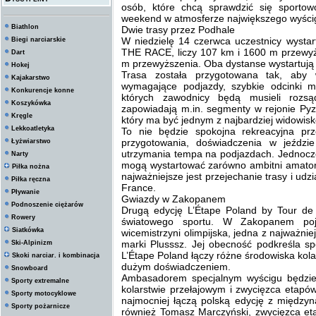
osób, które chcą sprawdzić się sportow
weekend w atmosferze największego wyścig
Biathlon
Dwie trasy przez Podhale
W niedzielę 14 czerwca uczestnicy wystar
Biegi narciarskie
THE RACE, liczy 107 km i 1600 m przewyż
Dart
m przewyższenia. Oba dystanse wystartują 
Hokej
Trasa została przygotowana tak, aby w
Kajakarstwo
wymagające podjazdy, szybkie odcinki m
Konkurencje konne
których zawodnicy będą musieli rozsą
Koszykówka
zapowiadają m.in. segmenty w rejonie Py
Kręgle
który ma być jednym z najbardziej widowi
Lekkoatletyka
To nie będzie spokojna rekreacyjna pr
przygotowania, doświadczenia w jeździ
Łyżwiarstwo
utrzymania tempa na podjazdach. Jednocze
Narty
mogą wystartować zarówno ambitni amatorzy
Piłka nożna
najważniejsze jest przejechanie trasy i u
Piłka ręczna
France.
Pływanie
Gwiazdy w Zakopanem
Podnoszenie ciężarów
Drugą edycję L’Étape Poland by Tour de
Rowery
światowego sportu. W Zakopanem poj
Siatkówka
wicemistrzyni olimpijska, jedna z najważn
marki Plusssz. Jej obecność podkreśla sp
Ski-Alpinizm
L’Étape Poland łączy różne środowiska kol
Skoki narciar. i kombinacja
dużym doświadczeniem.
Snowboard
Ambasadorem specjalnym wyścigu będzie 
Sporty extremalne
kolarstwie przełajowym i zwycięzca etapó
Sporty motocyklowe
najmocniej łączą polską edycję z między
Sporty pożarnicze
również Tomasz Marczyński, zwycięzca eta