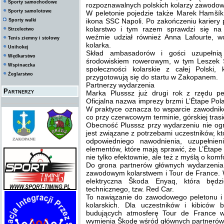
Sporty samochodowe
rozpoznawalnych polskich kolarzy zawodowy
Sporty samolotowe
W peletonie pojedzie także Marek Hamšík, 
ikona SSC Napoli. Po zakończeniu kariery
Sporty walki
kolarstwo i tym razem sprawdzi się na
Strzelectwo
weźmie udział również Anna Lafourte, wc
Tenis ziemny i stołowy
kolarka.
Unihokej
Skład ambasadorów i gości uzupełnią 
Wędkarstwo
środowiskiem rowerowym, w tym Leszek Ś
Wspinaczka
społeczności kolarskie z całej Polski
Żeglarstwo
przygotowują się do startu w Zakopanem.
Partnerzy wydarzenia
Partnerzy
Marka Plusssz już drugi rok z rzędu pe
Oficjalna nazwa imprezy brzmi L’Étape Pol
W praktyce oznacza to wsparcie zawodnik
co przy czerwcowym terminie, górskiej tras
Obecność Plusssz przy wydarzeniu nie ogr
jest związane z potrzebami uczestników, kt
odpowiedniego nawodnienia, uzupełnieni
elementów, które mają sprawić, że L’Éta
nie tylko efektownie, ale też z myślą o komf
Do grona partnerów głównych wydarzenia
zawodowym kolarstwem i Tour de France. 
elektryczna Škoda Enyaq, która będzi
technicznego, tzw. Red Car.
To nawiązanie do zawodowego peletonu i
kolarskich. Dla uczestników i kibiców
budujących atmosferę Tour de France w
wymienia Škodę wśród głównych partnerów