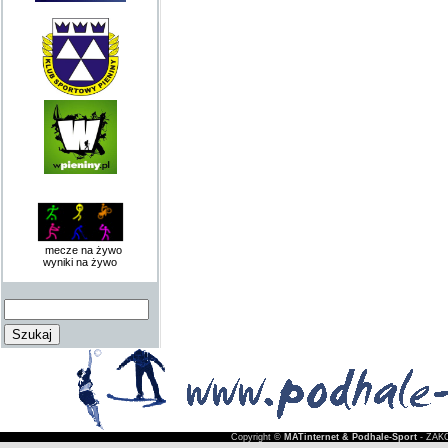
mecze na żywo
wyniki na żywo
Copyright ©
MATinternet & Podhale-Sport
- ZAKO