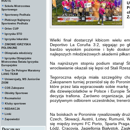
ROUTE
U
Szkoła Mistrzostwa
P
Sportowego
c
Sportowcy Podhala
Z
Plebiscyt Najlepszy
Sportowiec Podhala
Orlen CUP
Igrzyska STO
Igrzyska lekarskie
Wielki finał dostarczył kibicom wielu e
Deportivo La Coruña 3:2, sięgając po gł
ZIMOWE IGRZYSKA
POLONIJNE
bardzo wysokim poziomie i było doskona
Olimpiada młodzieży
najlepszych młodzieżowych akademii piłkar
Igrzyska Olimpijskie
Mistrzostwa Świata Igrzyska
Na najniższym stopniu podium stanął Ś
Europejskie
wrocławianie okazali się lepsi od Stali Rze
Tour De Pologne Maratony
LANG TEAM
Tegoroczna edycja miała szczególny ch
Uniwersjady, MS Juniorów
Zakopanem turniej przeniósł się do Poronin
ZIOM
które przez lata wypracowało sobie markę 
COS Zakopane
dla dziewięciolatków w Polsce i Europie Ś
Obiekty Sportowe
decyzja trafiona. Zarówno organizacja, j
Rozmaitości
pozytywnym odbiorem uczestników, trenerów
Kluby sportowe
REDAKCJA
Na boiskach w Poroninie rywalizowały drużyn
Linki
Czech, Słowacji, Austrii, Łotwy, Rumunii, 
Zapowiedzi
się między innymi FC Porto, Sparta Prag
Łódź, Cracovia, Jagiellonia Białystok, Za
Dyscypliny