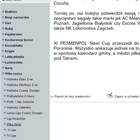
Coruña.
Biathlon
Turniej po raz kolejny potwierdził swoj
zwycięstwo sięgały takie marki jak AC Mila
Biegi narciarskie
Poznań, Jagiellonia Białystok czy Escola 
Dart
także NK Lokomotiva Zagrzeb.
Hokej
Kajakarstwo
Konkurencje konne
XI PESMENPOL Steel Cup przeszedł do h
Koszykówka
Poroninie. Wszystko wskazuje jednak na to
Kręgle
w sportowy kalendarz gminy, a młodzi piłk
Lekkoatletyka
pod Tatrami.
Łyżwiarstwo
Narty
Piłka nożna
Halówka Open Z-ne
Halówka Old-Boys Z-ne
Halówka Czarny Dunajec
Podhalańska A klasa
««
Powrót do listy wiadomości
Zapisz w schowku
Podh. I liga Juniorów
Halówka Jabłonka
Letnia Liga Czarny Dunajec
Ligi Amatorów
Piłka różne
II Liga
IV Liga