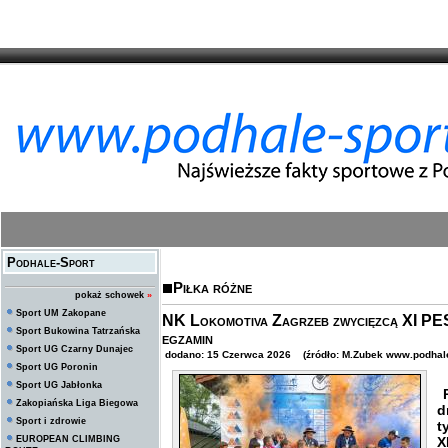
Podhale-Sport
Piłka różne
pokaż schowek
»
Sport UM Zakopane
NK Lokomotiva Zagrzeb zwycięzcą XI P
Sport Bukowina Tatrzańska
egzamin
Sport UG Czarny Dunajec
dodano: 15 Czerwca 2026 (źródło: M.Zubek www.podhale
Sport UG Poronin
Sport UG Jabłonka
P
Zakopiańska Liga Biegowa
d
Sport i zdrowie
t
EUROPEAN CLIMBING
X