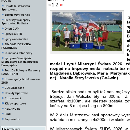
ROUTE
1
2
Szkoła Mistrzostwa
Sportowego
Sportowcy Podhala
S
Plebiscyt Najlepszy
f
Sportowiec Podhala
s
Orlen CUP
M
Igrzyska STO
B
Igrzyska lekarskie
c
ZIMOWE IGRZYSKA
d
POLONIJNE
r
Olimpiada młodzieży
b
Igrzyska Olimpijskie
l
Mistrzostwa Świata Igrzyska
medal i tytuł Mistrzyni Świata 2026
Europejskie
rozpęd na brązowy medal nabrała też n
Tour De Pologne Maratony
Magdalena Dąbrowska, Maria Martyniak
LANG TEAM
ne) i Natalia Strzyżewska (Go4win).
Uniwersjady, MS Juniorów
ZIOM
COS Zakopane
Bardzo blisko podium byli też nasi mężczyź
Obiekty Sportowe
trójboju, Jan Wolczko 5ty na 800m. Z
Rozmaitości
sztafeta 4x100m, ale niestety została z
Kluby sportowe
kończy na 5 miejscu bieg na 800m.
REDAKCJA
Linki
W 2 dniu Mistrzostw nasi sportowcy wys
sztafetach mieszanych 4x200m i w skoku w 
Zapowiedzi
W Mistrzostwach Świata SUDS 2026 w B
Dyscypliny