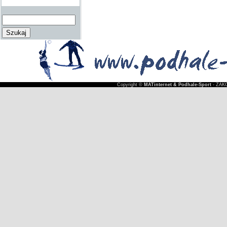
Copyright ©
MATinternet & Podhale-Sport
- ZAKO