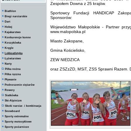
Zespołem Downa z 25 krajów.
Biathlon
Sportowcy Fundacji HANDICAP Zakopa
Biegi narciarskie
Sponsorów:
Dart
Województwo Małopolskie - Partner pr
Hokej
www.malopolska.pl
Kajakarstwo
Konkurencje konne
Miasto Zakopane,
Koszykówka
Kręgle
Gmina Kościelisko,
Lekkoatletyka
Łyżwiarstwo
ZEW NIEDZICA
Narty
oraz ZSZzZD, MSiT, ZSS Sprawni Razem. 
Piłka nożna
Piłka ręczna
Pływanie
Podnoszenie ciężarów
Rowery
Siatkówka
Ski-Alpinizm
Skoki narciar. i kombinacja
Snowboard
Sporty extremalne
Sporty motocyklowe
Sporty pożarnicze