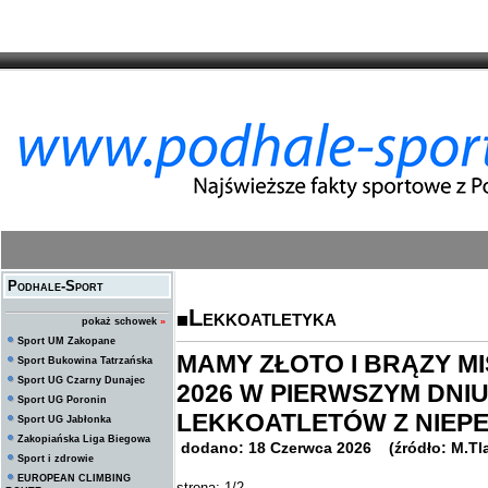
Podhale-Sport
Lekkoatletyka
pokaż schowek
»
Sport UM Zakopane
MAMY ZŁOTO I BRĄZY M
Sport Bukowina Tatrzańska
Sport UG Czarny Dunajec
2026 W PIERWSZYM DNIU
Sport UG Poronin
LEKKOATLETÓW Z NIEP
Sport UG Jabłonka
Zakopiańska Liga Biegowa
dodano: 18 Czerwca 2026 (źródło: M.Tla
Sport i zdrowie
EUROPEAN CLIMBING
strona: 1/2