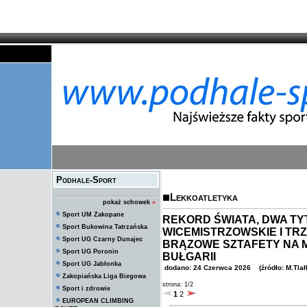
Podhale-Sport
Lekkoatletyka
pokaż schowek
»
Sport UM Zakopane
REKORD ŚWIATA, DWA TY
Sport Bukowina Tatrzańska
WICEMISTRZOWSKIE I TR
Sport UG Czarny Dunajec
BRĄZOWE SZTAFETY NA M
Sport UG Poronin
BUŁGARII
Sport UG Jabłonka
dodano: 24 Czerwca 2026 (źródło: M.Tlał
Zakopiańska Liga Biegowa
strona: 1/2
Sport i zdrowie
1
2
EUROPEAN CLIMBING