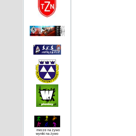
mecze na żywo
wyniki na żywo