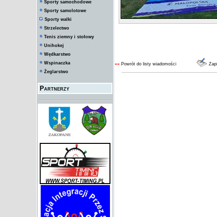
Sporty samochodowe
Sporty samolotowe
Sporty walki
Strzelectwo
Tenis ziemny i stołowy
Unihokej
Wędkarstwo
Wspinaczka
««
Powrót do listy wiadomości
Zap
Żeglarstwo
Partnerzy