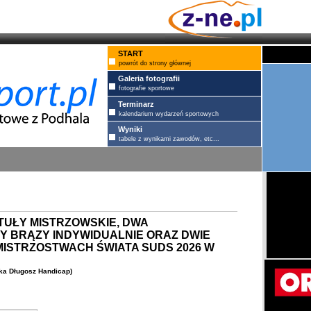
START
powrót do strony głównej
Galeria fotografii
fotografie sportowe
Terminarz
kalendarium wydarzeń sportowych
Wyniki
tabele z wynikami zawodów, etc...
TUŁY MISTRZOWSKIE, DWA
ZY BRĄZY INDYWIDUALNIE ORAZ DWIE
ISTRZOSTWACH ŚWIATA SUDS 2026 W
ka Długosz Handicap)