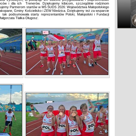
wców i dla ich Trenerów. Dziękujemy kibicom, szczególnie rodzinom
ękujemy Partnerom startów w MŚ SUDS 2026: Województwa Małopolskiego
Zakopane, Gminy Kościelisko i ZEW NIedzica. Dziękujemy też za wsparcie
k podsumowała starty reprezentantów Polski, Małopolski i Fundacji
łgorzata Tlałka-Długosz.