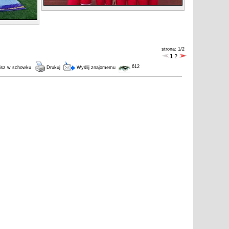
strona: 1/2
1
2
612
isz w schowku
Drukuj
Wyślij znajomemu