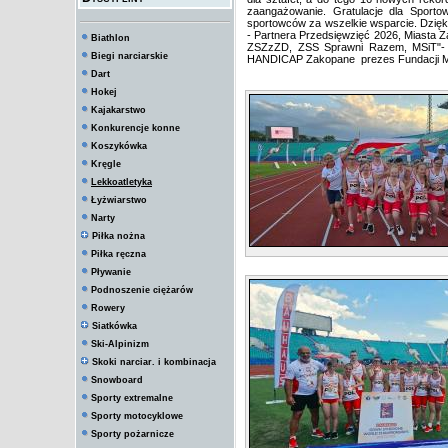
zaangażowanie. Gratulacje dla Sporto
sportowców za wszelkie wsparcie. Dzi
- Partnera Przedsięwzięć 2026, Miasta 
Biathlon
ZSZzZD, ZSS Sprawni Razem, MSiT"- ta
Biegi narciarskie
HANDICAP Zakopane prezes Fundacji Ma
Dart
Hokej
Kajakarstwo
Konkurencje konne
Koszykówka
Kręgle
Lekkoatletyka
Łyżwiarstwo
Narty
Piłka nożna
Piłka ręczna
Pływanie
Podnoszenie ciężarów
Rowery
Siatkówka
Ski-Alpinizm
Skoki narciar. i kombinacja
Snowboard
Sporty extremalne
Sporty motocyklowe
Sporty pożarnicze