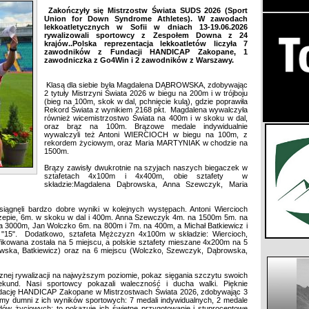
Zakończyły się Mistrzostw Świata SUDS 2026 (Sport
Union for Down Syndrome Athletes). W zawodach
lekkoatletycznych w Sofii w dniach 13-19.06.2026
rywalizowali sportowcy z Zespołem Downa z 24
krajów..Polska reprezentacja lekkoatletów liczyła 7
zawodników z Fundacji HANDICAP Zakopane, 1
zawodniczka z Go4Win i 2 zawodników z Warszawy.
Klasą dla siebie była Magdalena DĄBROWSKA, zdobywając
2 tytuły Mistrzyni Świata 2026 w biegu na 200m i w trójboju
(bieg na 100m, skok w dal, pchnięcie kulą), gdzie poprawiła
Rekord Świata z wynikiem 2168 pkt. Magdalena wywalczyła
również wicemistrzostwo Świata na 400m i w skoku w dal,
oraz brąz na 100m. Brązowe medale indywidualnie
wywalczyli też Antoni WIERCIOCH w biegu na 100m, z
rekordem życiowym, oraz Maria MARTYNIAK w chodzie na
1500m.
Brązy zawisły dwukrotnie na szyjach naszych biegaczek w
sztafetach 4x100m i 4x400m, obie sztafety w
składzie:Magdalena Dąbrowska, Anna Szewczyk, Maria
gnęli bardzo dobre wyniki w kolejnych występach. Antoni Wiercioch
zczepie, 6m. w skoku w dal i 400m. Anna Szewczyk 4m. na 1500m 5m. na
 3000m, Jan Wolczko 6m. na 800m i 7m. na 400m, a Michał Batkiewicz i
j "15". Dodatkowo, sztafeta Mężczyzn 4x100m w składzie: Wiercioch,
fikowana została na 5 miejscu, a polskie sztafety mieszane 4x200m na 5
żewska, Batkiewicz) oraz na 6 miejscu (Wolczko, Szewczyk, Dąbrowska,
ycznej rywalizacji na najwyższym poziomie, pokaz sięgania szczytu swoich
ekund. Nasi sportowcy pokazali waleczność i ducha walki. Pięknie
undację HANDICAP Zakopane w Mistrzostwach Świata 2026, zdobywając 3
eśmy dumni z ich wyników sportowych: 7 medali indywidualnych, 2 medale
dów życiowych; to pokazuje ich świetne przygotowanie i stuprocentowe