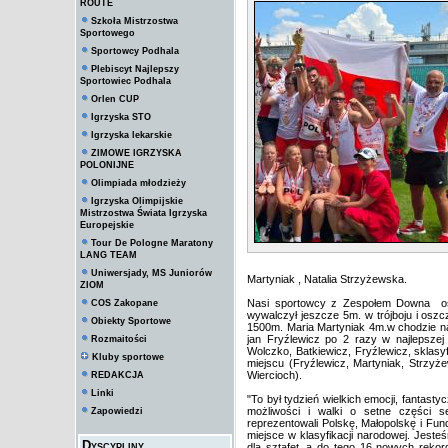
ROUTE
Szkoła Mistrzostwa
Sportowego
Sportowcy Podhala
Plebiscyt Najlepszy
Sportowiec Podhala
Orlen CUP
Igrzyska STO
Igrzyska lekarskie
ZIMOWE IGRZYSKA
POLONIJNE
Olimpiada młodzieży
Igrzyska Olimpijskie
Mistrzostwa Świata Igrzyska
Europejskie
Tour De Pologne Maratony
LANG TEAM
Uniwersjady, MS Juniorów
Martyniak , Natalia Strzyżewska.
ZIOM
Nasi sportowcy z Zespołem Downa osią
COS Zakopane
wywalczył jeszcze 5m. w trójboju i os
Obiekty Sportowe
1500m. Maria Martyniak 4m.w chodzie na
jan Fryźlewicz po 2 razy w najlepsze
Rozmaitości
Wolczko, Batkiewicz, Fryźlewicz, sklasy
Kluby sportowe
miejscu (Fryźlewicz, Martyniak, Strzy
Wiercioch).
REDAKCJA
Linki
"To był tydzień wielkich emocji, fantast
możliwości i walki o setne części s
Zapowiedzi
reprezentowali Polskę, Małopolskę i F
miejsce w klasyfikacji narodowej. Jest
Dyscypliny
dla sztafet, a do tego 16 nowych rekor