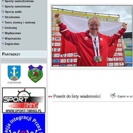
Sporty samochodowe
Sporty samolotowe
Sporty walki
Strzelectwo
Tenis ziemny i stołowy
Unihokej
Wędkarstwo
Wspinaczka
Żeglarstwo
Partnerzy
««
Powrót do listy wiadomości
Zapisz w s