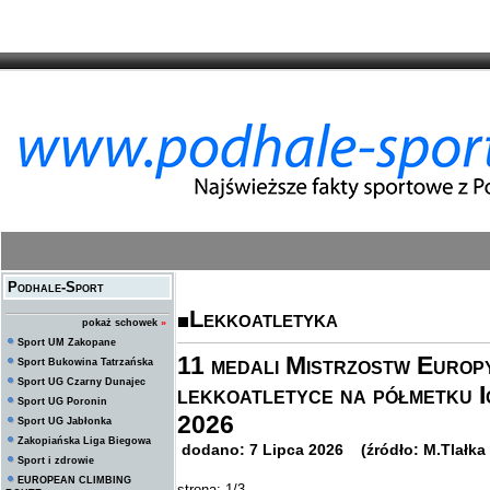
Podhale-Sport
Lekkoatletyka
pokaż schowek
»
Sport UM Zakopane
11 medali Mistrzostw Euro
Sport Bukowina Tatrzańska
Sport UG Czarny Dunajec
lekkoatletyce na półmetku 
Sport UG Poronin
2026
Sport UG Jabłonka
Zakopiańska Liga Biegowa
dodano: 7 Lipca 2026 (źródło: M.Tlałka
Sport i zdrowie
EUROPEAN CLIMBING
strona: 1/3