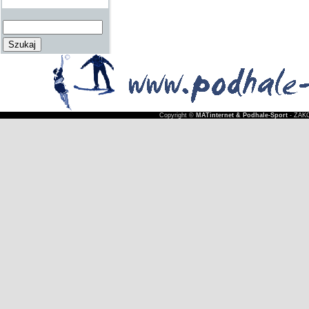
Copyright ©
MATinternet & Podhale-Sport
- ZAKO