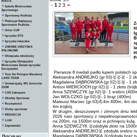
ROUTE
1
2
3
Szkoła Mistrzostwa
Sportowego
Sportowcy Podhala
S
Plebiscyt Najlepszy
Z
Sportowiec Podhala
H
Orlen CUP
I
Igrzyska STO
B
Igrzyska lekarskie
s
ZIMOWE IGRZYSKA
l
POLONIJNE
H
Olimpiada młodzieży
P
Igrzyska Olimpijskie
Mistrzostwa Świata Igrzyska
Europejskie
Pierwsze 8 medali padło łupem polskich s
Tour De Pologne Maratony
Aleksandra ANDREJKO (gr.II3)🥇🥇🥈 - 2 złot
LANG TEAM
Magdalena DĄBROWSKA (gr.II2)🥇🥈 - 1 złot
Uniwersjady, MS Juniorów
Antoni WIERCIOCH (gr.II2)🥇 - 1 złoto (trójb
ZIOM
Anna SZEWCZYK (gr.II2)🥈- 1 srebro (400
COS Zakopane
Jan WOLCZKO (gr.II2)🥉- 1 brąz (400m)
Obiekty Sportowe
Mateusz Marzec (gr.II3)💪4m.400m, 4m.skok
Rozmaitości
4m.trójbój.
Kluby sportowe
W drugim, deszczowym i zimnym dniu lekk
REDAKCJA
2026 nasi sportowcy z niepełnosprawności
Linki
na 200m, na 1500m oraz w pchnięciu kulą. I
Anna SZEWCZYK 🥇zdobyła złoto na 1500
Zapowiedzi
Aleksandra ANDREJKO🥈 zdobyła srebro n
Magdalena DĄBROWSKA 🥉zdobyła brąz n
Dyscypliny