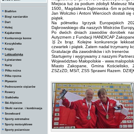
Miejsca tuż za podium zdobyli Mateusz M
1500,, Magdalena Dąbrowska -5m w pchnię
Biathlon
Jan Wolczko i Antoni Wiercioch dostali si
Biegi narciarskie
piątek.
Na półmetku Igrzysk Europejskich 20
Dart
Dąbrowskiego dla naszych Mistrzów Europ
Hokej
Po dwóch dniach zawodów dorobek na
Kajakarstwo
Autyzmem z Fundacji HANDICAP Zakopane t
Konkurencje konne
🥉2x brąz. Kolejne konkurencje lekkoat
Koszykówka
czwartek i piątek. Zatem nadal trzymamy kci
Kręgle
Gratulacje dla zawodników i ich trenerów.
Lekkoatletyka
Startujemy i wygrywamy z naszymi Partner
Łyżwiarstwo
Województwo Małopolskie - www.malopolsk
Miasto Zakopane, Gmina Kościelisko,
Narty
ZSZzZD, MSiT, ZSS Sprawni Razem. DZI
Piłka nożna
Piłka ręczna
Pływanie
Podnoszenie ciężarów
Rowery
Siatkówka
Ski-Alpinizm
Skoki narciar. i kombinacja
Snowboard
Sporty extremalne
Sporty motocyklowe
Sporty pożarnicze