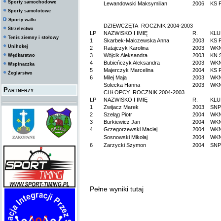
Sporty samochodowe
Lewandowski Maksymilian
2006
KS F
Sporty samolotowe
Sporty walki
DZIEWCZĘTA ROCZNIK 2004-2003
Strzelectwo
LP
NAZWISKO I IMIĘ
R.
KLU
Tenis ziemny i stołowy
1
Skarbek-Malczewska Anna
2003
KS F
Unihokej
2
Ratajczyk Karolina
2003
WK
3
Wójcik Aleksandra
2003
KN 
Wędkarstwo
4
Bubieńczyk Aleksandra
2003
WK
Wspinaczka
5
Majerczyk Marcelina
2004
KS F
Żeglarstwo
6
Milej Maja
2003
WK
Solecka Hanna
2003
WK
Partnerzy
CHŁOPCY ROCZNIK 2004-2003
LP
NAZWISKO I IMIĘ
R.
KLU
1
Zwijacz Marek
2003
SNP
2
Szeląg Piotr
2004
WK
3
Burkiewicz Jan
2004
WK
4
Grzegorzewski Maciej
2004
WK
Sosnowski Mikołaj
2004
WK
6
Zarzycki Szymon
2004
SNP
Pełne wyniki tutaj