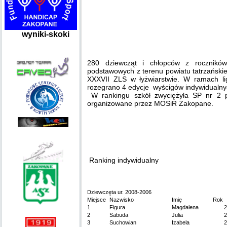
wyniki-skoki
280 dziewcząt i chłopców z rocznikó
podstawowych z terenu powiatu tatrzańsk
XXXVII ZLS w łyżwiarstwie. W ramach l
rozegrano 4 edycje wyścigów indywidualny
W rankingu szkół zwyciężyła SP nr 2 p
organizowane przez MOSiR Zakopane.
Ranking indywidualny
Dziewczęta ur. 2008-2006
Miejsce
Nazwisko
Imię
Rok
1
Figura
Magdalena
2
2
Sabuda
Julia
2
3
Suchowian
Izabela
2