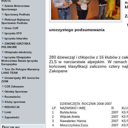
ROUTE
n
Szkoła Mistrzostwa
k
Sportowego
L
Sportowcy Podhala
Z
Plebiscyt Najlepszy
Sportowiec Podhala
W
Orlen CUP
uroczystego podsumowania
Igrzyska STO
Igrzyska lekarskie
ZIMOWE IGRZYSKA
POLONIJNE
Olimpiada młodzieży
280 dziewcząt i chłopców z 16 klubów z całe
Igrzyska Olimpijskie
Mistrzostwa Świata Igrzyska
ZLS w narciarstwie alpejskim. W ramach
Europejskie
końcowej klasyfikacji zaliczono cztery 
Tour De Pologne Maratony
Zakopane
LANG TEAM
Uniwersjady, MS Juniorów
ZIOM
COS Zakopane
Obiekty Sportowe
Rozmaitości
Kluby sportowe
DZIEWCZĘTA ROCZNIK 2008-2007
REDAKCJA
LP
NAZWISKO I IMIĘ
R.
KLU
1
Buńda Anna
2007
KS F
Linki
2
Wójciak Aniela
2007
KS F
Zapowiedzi
3
Nawalaniec Hanna
2007
KS F
4
Moszczyńska Zuza
2007
KS F
Dyscypliny