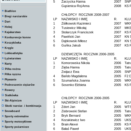
5
Zarzycka Hanna
2007
SNP
Gąsienica-Roj Anna
2008
KS F
Biathlon
CHŁOPCY ROCZNIK 2008-2007
Biegi narciarskie
LP
NAZWISKO I IMIĘ
R.
KLU
Dart
1
Ziółkowski Kazimierz
2007
WK
Hokej
2
Tusiewicz Mikołaj
2007
MKS
3
Stolarczyk Franciszek
2007
KS F
Kajakarstwo
4
Pawiński Jan
2007
KN 
Konkurencje konne
5
Dąbkowski Miłosz
2007
KN 
Koszykówka
6
Guńka Jakub
2007
KS F
Kręgle
Lekkoatletyka
DZIEWCZĘTA ROCZNIK 2006-2005
LP
NAZWISKO I IMIĘ
R.
KLU
Łyżwiarstwo
1
Komorowska Nikola
2006
Tatr
Narty
2
Zięba Hanna
2005
Tatr
Piłka nożna
Zwijacz Ewa
2005
SNP
Piłka ręczna
4
Bańdo Magdalena
2005
F2 D
Pływanie
5
Szumańska Joanna
2005
WK
6
Sosenko Elżbieta
2005
KS F
Podnoszenie ciężarów
Rowery
Siatkówka
CHŁOPCY ROCZNIK 2006-2005
Ski-Alpinizm
LP
NAZWISKO I IMIĘ
R.
KLU
Skoki narciar. i kombinacja
1
Zdort Jan
2005
WTS
2
Ziobrowski Stefan
2005
Tatr
Snowboard
3
Bryk Bernard
2005
WK
Sporty extremalne
4
Kozakiewicz Iwo
2005
UKS
Sporty motocyklowe
5
Brain Alexei
2005
KS F
Sporty pożarnicze
6
Bałaś Paweł
2005
UKS