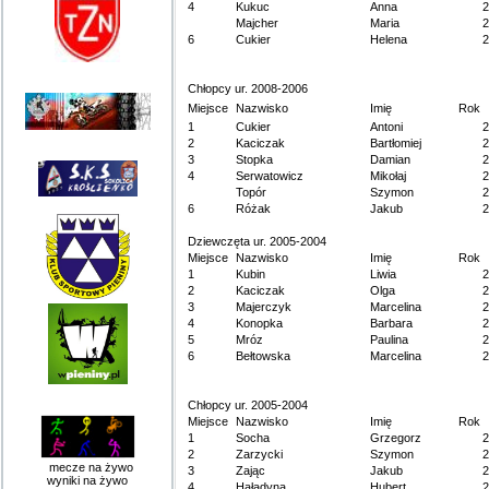
4
Kukuc
Anna
2
Majcher
Maria
2
6
Cukier
Helena
2
Chłopcy ur. 2008-2006
Miejsce
Nazwisko
Imię
Rok
1
Cukier
Antoni
2
2
Kaciczak
Bartłomiej
2
3
Stopka
Damian
2
4
Serwatowicz
Mikołaj
2
Topór
Szymon
2
6
Różak
Jakub
2
Dziewczęta ur. 2005-2004
Miejsce
Nazwisko
Imię
Rok
1
Kubin
Liwia
2
2
Kaciczak
Olga
2
3
Majerczyk
Marcelina
2
4
Konopka
Barbara
2
5
Mróz
Paulina
2
6
Bełtowska
Marcelina
2
Chłopcy ur. 2005-2004
Miejsce
Nazwisko
Imię
Rok
1
Socha
Grzegorz
2
2
Zarzycki
Szymon
2
mecze na żywo
3
Zając
Jakub
2
wyniki na żywo
4
Haładyna
Hubert
2