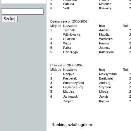
5
Sabuda
Mateusz
2
6
Solik
Ksawery
2
Dziewczęta ur. 2003-2002
Miejsce
Nazwisko
Imię
Rok
1
Tarchala
Amelia
2
Wiśniowska
Klaudia
2
3
Cudzich
Weronika
2
4
Witos
Paulina
2
5
Palka
Joanna
2
6
Dzierżęga
Katarzyna
2
Chłopcy ur. 2003-2002
Miejsce
Nazwisko
Imię
Rok
1
Rzepka
Maksymilian
2
2
Kasperek
Bartłomiej
2
3
Smereczyński
Andrzej
2
4
Gąsienica Roj
Szymon
2
5
Marcisz
Miłosz
2
6
Jankowski
Jakub
2
Zwijacz
Kacper
2
Ranking szkół ogółem: