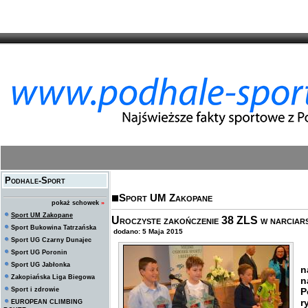
Podhale-Sport
Sport UM Zakopane
pokaż schowek
»
Sport UM Zakopane
Uroczyste zakończenie 38 ZLS w narciarst
Sport Bukowina Tatrzańska
dodano: 5 Maja 2015
Sport UG Czarny Dunajec
Sport UG Poronin
4
Sport UG Jabłonka
n
Zakopiańska Liga Biegowa
n
Sport i zdrowie
P
r
EUROPEAN CLIMBING