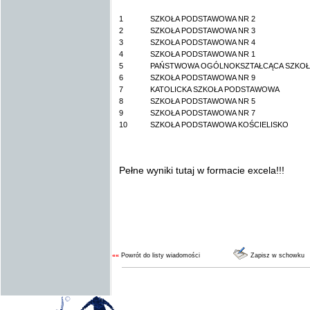
1
SZKOŁA PODSTAWOWA NR 2
2
SZKOŁA PODSTAWOWA NR 3
3
SZKOŁA PODSTAWOWA NR 4
4
SZKOŁA PODSTAWOWA NR 1
5
PAŃSTWOWA OGÓLNOKSZTAŁCĄCA SZKOŁ
6
SZKOŁA PODSTAWOWA NR 9
7
KATOLICKA SZKOŁA PODSTAWOWA
8
SZKOŁA PODSTAWOWA NR 5
9
SZKOŁA PODSTAWOWA NR 7
10
SZKOŁA PODSTAWOWA KOŚCIELISKO
Pełne wyniki tutaj w formacie excela!!!
««
Powrót do listy wiadomości
Zapisz w schowku