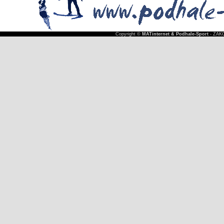
Copyright ©
MATinternet & Podhale-Sport
- ZAKO