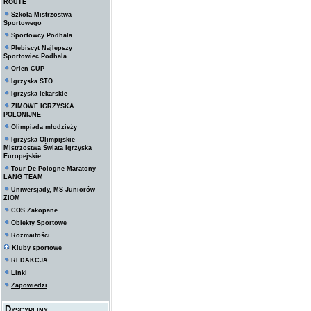
ROUTE
Szkoła Mistrzostwa
Sportowego
Sportowcy Podhala
Plebiscyt Najlepszy
Sportowiec Podhala
Orlen CUP
Igrzyska STO
Igrzyska lekarskie
ZIMOWE IGRZYSKA
POLONIJNE
Olimpiada młodzieży
Igrzyska Olimpijskie
Mistrzostwa Świata Igrzyska
Europejskie
Tour De Pologne Maratony
LANG TEAM
Uniwersjady, MS Juniorów
ZIOM
COS Zakopane
Obiekty Sportowe
Rozmaitości
Kluby sportowe
REDAKCJA
Linki
Zapowiedzi
Dyscypliny