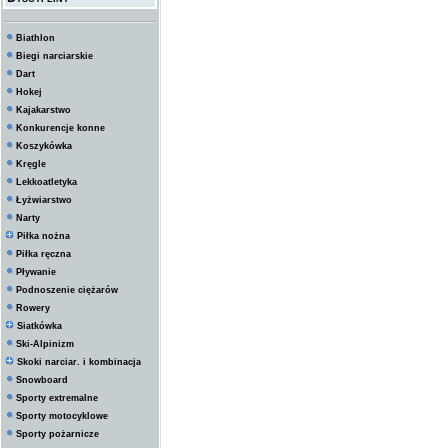
Biathlon
Biegi narciarskie
Dart
Hokej
Kajakarstwo
Konkurencje konne
Koszykówka
Kręgle
Lekkoatletyka
Łyżwiarstwo
Narty
Piłka nożna
Piłka ręczna
Pływanie
Podnoszenie ciężarów
Rowery
Siatkówka
Ski-Alpinizm
Skoki narciar. i kombinacja
Snowboard
Sporty extremalne
Sporty motocyklowe
Sporty pożarnicze