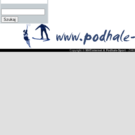
Copyright ©
MATinternet & Podhale-Sport
- ZAKO