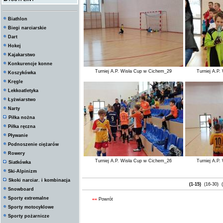
Biathlon
Biegi narciarskie
Dart
Hokej
Kajakarstwo
Konkurencje konne
Turniej A.P. Wisła Cup w Cichem_29
Turniej A.P
Koszykówka
Kręgle
Lekkoatletyka
Łyżwiarstwo
Narty
Piłka nożna
Piłka ręczna
Pływanie
Podnoszenie ciężarów
Rowery
Turniej A.P. Wisła Cup w Cichem_26
Turniej A.P
Siatkówka
Ski-Alpinizm
Skoki narciar. i kombinacja
(1-15)
(16-30)
(
Snowboard
Sporty extremalne
««
Powrót
Sporty motocyklowe
Sporty pożarnicze