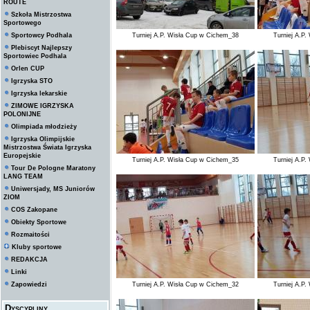
ROUTE
Szkoła Mistrzostwa
Sportowego
Sportowcy Podhala
Turniej A.P. Wisła Cup w Cichem_38
Turniej A.P
Plebiscyt Najlepszy
Sportowiec Podhala
Orlen CUP
Igrzyska STO
Igrzyska lekarskie
ZIMOWE IGRZYSKA
POLONIJNE
Olimpiada młodzieży
Igrzyska Olimpijskie
Mistrzostwa Świata Igrzyska
Europejskie
Turniej A.P. Wisła Cup w Cichem_35
Turniej A.P
Tour De Pologne Maratony
LANG TEAM
Uniwersjady, MS Juniorów
ZIOM
COS Zakopane
Obiekty Sportowe
Rozmaitości
Kluby sportowe
REDAKCJA
Linki
Zapowiedzi
Turniej A.P. Wisła Cup w Cichem_32
Turniej A.P
Dyscypliny