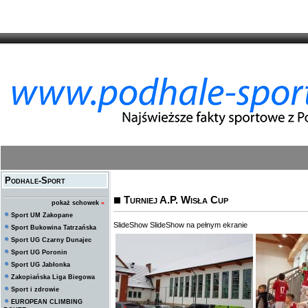
Podhale-Sport
Turniej A.P. Wisła Cup
pokaż schowek
»
Sport UM Zakopane
SlideShow
SlideShow na pełnym ekranie
Sport Bukowina Tatrzańska
Sport UG Czarny Dunajec
Sport UG Poronin
Sport UG Jabłonka
Zakopiańska Liga Biegowa
Sport i zdrowie
EUROPEAN CLIMBING